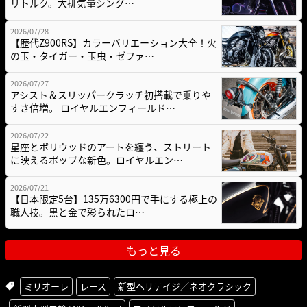
リトルク。大排気量シング…
2026/07/28
【歴代Z900RS】カラーバリエーション大全！火
の玉・タイガー・玉虫・ゼファ…
2026/07/27
アシスト＆スリッパークラッチ初搭載で乗りや
すさ倍増。 ロイヤルエンフィールド…
2026/07/22
星座とボリウッドのアートを纏う、ストリート
に映えるポップな新色。ロイヤルエン…
2026/07/21
【日本限定5台】135万6300円で手にする極上の
職人技。黒と金で彩られたロ…
もっと見る
ミリオーレ
レース
新型ヘリテイジ／ネオクラシック