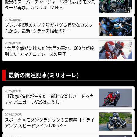
驚異のスーパーチャージャー! 200馬力のモンス
ターが再び。カワサキ「Z H…
2026/08/05
ブレンボ6基のカブ!? 脳がバグる異常なカスタ
ムから、最新Eクラッチ搭載のC…
2026/07/31
4気筒全盛期に挑んだ2気筒の意地。600台が殺
到した”アマチュアレースの甲子…
最新の関連記事(ミリオーレ)
2025/03/31
−17kgの進化が生んだ「純粋な楽しさ」ドゥカ
ティ パニガーレV2Sはこうし…
2024/12/25
スポーツ×モダンクラシックの最前線【トライ
アンフ スピードツイン1200/R…