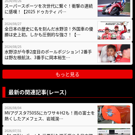
2024/09/26
スーパースポーツを次世代に繋ぐ！衝撃の連続
に感嘆！【2025 ドゥカティ パ…
2024/08/27
全日本の歴史に名を刻んだ水野涼！外国車の優
勝は史上初。しかも圧倒的な強さ！【…
2024/08/25
水野涼が今季2度目のポールポジション! 2番手
は野左根航汰、3番手に岡本裕生…
もっと見る
最新の関連記事(レース)
2026/08/04
MVアグスタ750SSにカワサキH2も！雨の富士を
熱くしたアメフェス、岩城滉…
2026/07/31