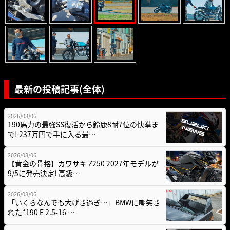
最新の投稿記事(全体)
2026/08/06
190馬力の最強SS復活から鈴鹿8耐7位の快挙ま
で! 237万円で手に入る最…
2026/08/06
【黄金の骨格】カワサキ Z250 2027年モデルが
9/5に発売決定! 高級…
2026/08/06
「いくらなんでも大げさ過ぎ…」BMWに嘲笑さ
れた“190 E 2.5-16 …