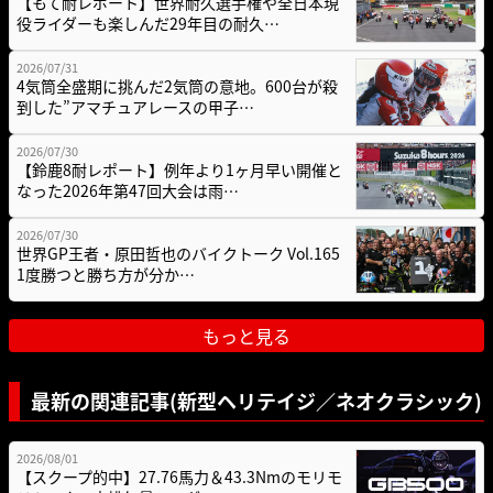
【もて耐レポート】世界耐久選手権や全日本現
役ライダーも楽しんだ29年目の耐久…
2026/07/31
4気筒全盛期に挑んだ2気筒の意地。600台が殺
到した”アマチュアレースの甲子…
2026/07/30
【鈴鹿8耐レポート】例年より1ヶ月早い開催と
なった2026年第47回大会は雨…
2026/07/30
世界GP王者・原田哲也のバイクトーク Vol.165
1度勝つと勝ち方が分か…
もっと見る
最新の関連記事(新型ヘリテイジ／ネオクラシック)
2026/08/01
【スクープ的中】27.76馬力＆43.3Nmのモリモ