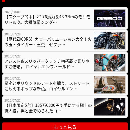
2026/08/01
【スクープ的中】27.76馬力＆43.3Nmのモリモ
リトルク。大排気量シング…
2026/07/28
【歴代Z900RS】カラーバリエーション大全！火
の玉・タイガー・玉虫・ゼファ…
2026/07/27
アシスト＆スリッパークラッチ初搭載で乗りや
すさ倍増。 ロイヤルエンフィールド…
2026/07/22
星座とボリウッドのアートを纏う、ストリート
に映えるポップな新色。ロイヤルエン…
2026/07/21
【日本限定5台】135万6300円で手にする極上の
職人技。黒と金で彩られたロ…
もっと見る