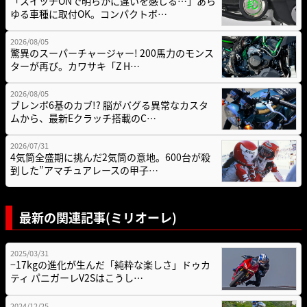
「スイッチONで明らかに違いを感じる…」あら
ゆる車種に取付OK。コンパクトボ…
2026/08/05
驚異のスーパーチャージャー! 200馬力のモンス
ターが再び。カワサキ「Z H…
2026/08/05
ブレンボ6基のカブ!? 脳がバグる異常なカスタ
ムから、最新Eクラッチ搭載のC…
2026/07/31
4気筒全盛期に挑んだ2気筒の意地。600台が殺
到した”アマチュアレースの甲子…
最新の関連記事(ミリオーレ)
2025/03/31
−17kgの進化が生んだ「純粋な楽しさ」ドゥカ
ティ パニガーレV2Sはこうし…
2024/12/25