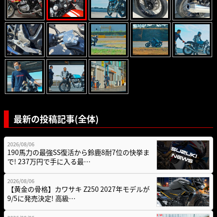
最新の投稿記事(全体)
2026/08/06
190馬力の最強SS復活から鈴鹿8耐7位の快挙ま
で! 237万円で手に入る最…
2026/08/06
【黄金の骨格】カワサキ Z250 2027年モデルが
9/5に発売決定! 高級…