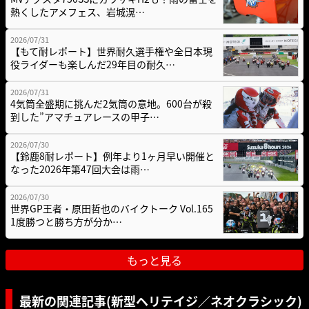
熱くしたアメフェス、岩城滉…
2026/07/31
【もて耐レポート】世界耐久選手権や全日本現
役ライダーも楽しんだ29年目の耐久…
2026/07/31
4気筒全盛期に挑んだ2気筒の意地。600台が殺
到した”アマチュアレースの甲子…
2026/07/30
【鈴鹿8耐レポート】例年より1ヶ月早い開催と
なった2026年第47回大会は雨…
2026/07/30
世界GP王者・原田哲也のバイクトーク Vol.165
1度勝つと勝ち方が分か…
もっと見る
最新の関連記事(新型ヘリテイジ／ネオクラシック)