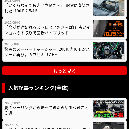
2026/08/06
「いくらなんでも大げさ過ぎ…」BMWに嘲笑さ
れた“190 E 2.5-16 …
2026/08/06
「会話が途切れるストレスとおさらば!」古いイ
ンカムの下取りで最新ハイブリッド…
2026/08/05
驚異のスーパーチャージャー! 200馬力のモンス
ターが再び。カワサキ「Z H…
もっと見る
人気記事ランキング(全体)
2026/08/04
夏のツーリングから帰ってきたらやるべきこと
３選
2026/07/29