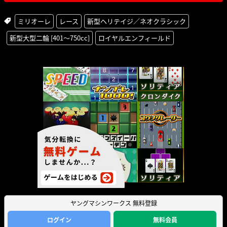
ミリオーレ
レース
新型ヘリテイジ／ネオクラシック
新型大型二輪 [401〜750cc]
ロイヤルエンフィールド
ヤングマシンワークス 無料登録
ログイン
無料会員