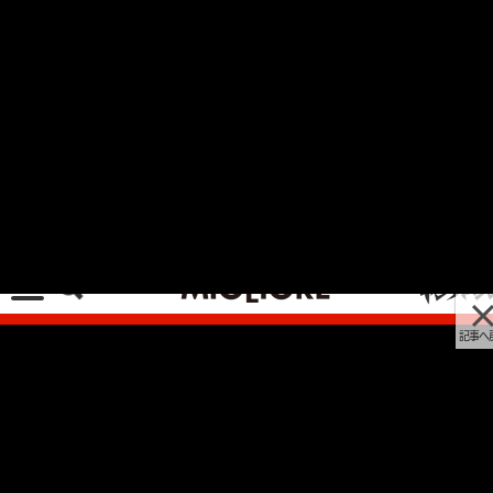
記事へ戻る
[画像 No.7/18]連載 第1回｜コンチネンタル
GT650レース参戦記【ロイヤルエンフィールドの
カフェレーサーで九州のイベントレース鉄馬に挑
戦！】
2023/03/30