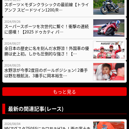
スポーツ×モダンクラシックの最前線【トライ
アンフ スピードツイン1200/R…
2024/09/26
スーパースポーツを次世代に繋ぐ！衝撃の連続
に感嘆！【2025 ドゥカティ パ…
2024/08/27
全日本の歴史に名を刻んだ水野涼！外国車の優
勝は史上初。しかも圧倒的な強さ！【…
2024/08/25
水野涼が今季2度目のポールポジション! 2番手
は野左根航汰、3番手に岡本裕生…
もっと見る
最新の関連記事(レース)
2026/08/04
MVアグスタ750SSにカワサキH2も！雨の富士を