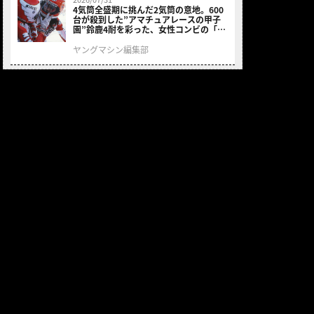
4気筒全盛期に挑んだ2気筒の意地。600
台が殺到した”アマチュアレースの甲子
園”鈴鹿4耐を彩った、女性コンビの「ス
ズキGSX400E」が特別展示開始
ヤングマシン編集部