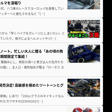
クルマを深堀り
80年代、ハコ車のレースでヨーロッパを席巻してい
5リッターへと進化させるなど「[…]
と疲れから「早くバイクをガレージにしまいたい」と
ていたり、発汗によるヘルメットやジ[…]
トノート。忙しい大人に贈る「あの頃の熱
に期間限定で集結！
を鷲掴みにし、熱狂の渦へと巻き込んだ名作たち
の狼』。主人公・風吹裕矢が駆る「ロータス ヨ
5に発売決定! 高級感を極めたツートーンとグ
骨格」にあり! 「250ccクラスのネイキッドなん
ワサキのZ250の2027[…]