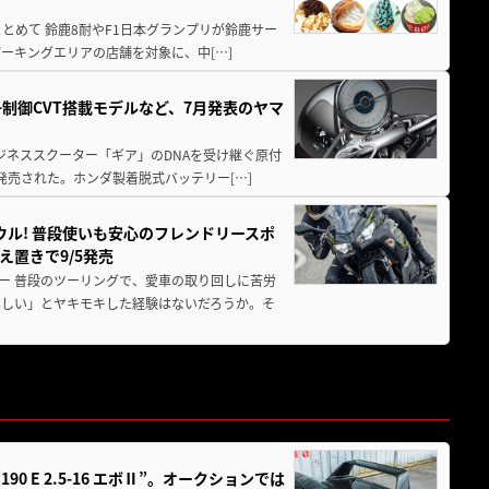
もまとめて 鈴鹿8耐やF1日本グランプリが鈴鹿サー
ーキングエリアの店舗を対象に、中[…]
子制御CVT搭載モデルなど、7月発表のヤマ
ジネススクーター「ギア」のDNAを受け継ぐ原付
発売された。ホンダ製着脱式バッテリー[…]
ウル! 普段使いも安心のフレンドリースポ
え置きで9/5発売
ー 普段のツーリングで、愛車の取り回しに苦労
ほしい」とヤキモキした経験はないだろうか。そ
 E 2.5-16 エボⅡ”。オークションでは