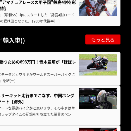
た”アマチュアレースの甲子園”鈴鹿4耐を彩
開始
80（昭和55）年にスタートした「鈴鹿4耐ロード
受け皿となった。1980年代後半[…]
輸入車))
もっと見る
BKで勝つための693万円！青木宣篤が「ほぼレ
 ビモータとカワサキがワールドスーパーバイクに
)」を結[…]
からサーキット走行までこなす、中国ホンダ
デート【海外】
マートな電動バイクかと思いきや、その中身は生
二輪ラップタイムの記録を打ち立てた業界のベン