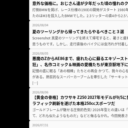
意外な価格に。おじさん達が少年だった頃の憧れの
打倒BMWを掲げ、レース仕様の190Eの開発がスタート 19
たのはM3を投入したBMWでした。2.3リッターの直4から2.
2026/08/04
夏のツーリングから帰ってきたらやるべきこと３選
Screenshot 真夏のツーリングを終えて帰宅すると、暑さ
思うものです。しかし、走行直後のバイクには虫汚れが付着し
2026/08/05
悪魔のZからAE86まで、疲れた心に蘇るエキゾース
狂」、名作コミック＆映画の愛機たちが東京駅地下
記憶の底に眠る「あの相棒」たちとの再会 かつて、我々の心
がある。熱狂的なスーパーカーブームを牽引した『サーキット
[…]
2026/08/06
【黄金の骨格】カワサキ Z250 2027年モデルが9/
ラフィック刷新を遂げた本格250ccスポーツだ
ゴールドフレームが魅せる圧倒的色気! 2026年型との違いは「
て、どれも似たようなものだ」などと侮るなかれ。今回発表されたカ
2026/07/31