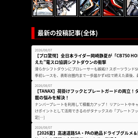
最新の投稿記事(全体)
2026/08/07
【プロ驚愕】全日本ライダー岡崎静夏が「CB750 HORNE
えた”電スロ協調シフトダウンの衝撃
滑らかシフトダウンにプロレーサーも嫉妬!? スポーツランド
季初レースを、表彰台圏内まで一歩届かず4位で終えた直後、最新モデ
2026/08/07
【TANAX】荷掛けフックとプレートガードの両立
載の悩みを解決！
ナンバープレートを利用して積載力アップ！ リアシートやキ
けポイントとして活用できるのがタナックスの「プレートフ
定[…]
2026/08/07
【2026夏】高速道路SA・PAの絶品ドライブグル