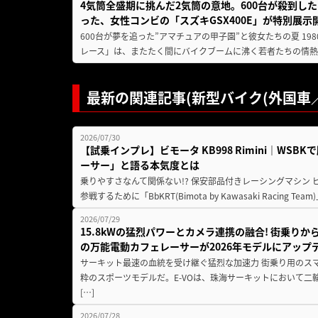
4気筒全盛期に挑んだ2気筒の意地。600台が殺到し
った、女性コンビの「スズキGSX400E」が特別展示
600台が夢を追った”アマチュアの甲子園”と彼女たちの夏 19
レース」は、またたく間にバイクブームに沸く若者たちの情熱の
最新の関連記事(新型バイク(外国車／
2026/07/30
【試乗インプレ】ビモータ KB998 Rimini｜WS
ーサー」と語る本気度とは
乗りやすさなんて関係ない!? 保安部品付きレーシングマシン
参戦するために「BbKRT(Bimota by Kawasaki Racing Team
2026/07/29
15.8kWの猛烈パワーとカメラ連携の融合! 街乗り
の万能電動カフェレーサーが2026年モデルにアップ
サーキット最速の血統を受け継ぐ猛烈な加速力 街乗り用のス
粋のスポーツモデルだ。E-VOは、珠海サーキットにおいて
[…]
2026/07/28