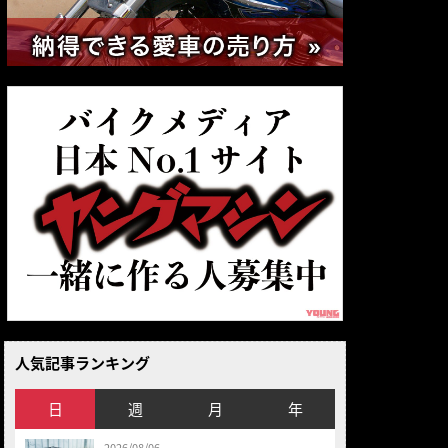
人気記事ランキング
日
週
月
年
2026/08/06