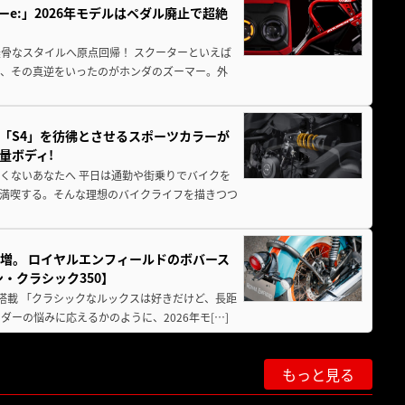
ーe:」2026年モデルはペダル廃止で超絶
骨なスタイルへ原点回帰！ スクーターといえば
が、その真逆をいったのがホンダのズーマー。外
「S4」を彷彿とさせるスポーツカラーが
量ボディ!
くないあなたへ 平日は通勤や街乗りでバイクを
満喫する。そんな理想のバイクライフを描きつつ
増。 ロイヤルエンフィールドのボバース
・クラシック350】
搭載 「クラシックなルックスは好きだけど、長距
ーの悩みに応えるかのように、2026年モ[…]
もっと見る