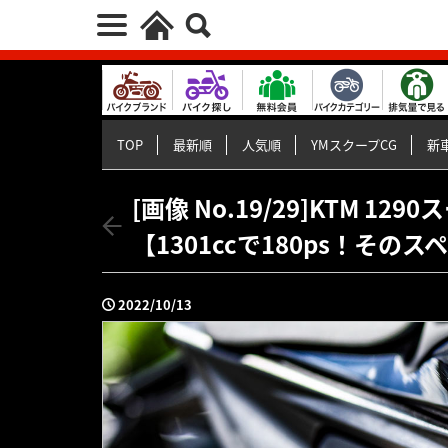
TOP
最新順
人気順
YMスクープCG
新車
[画像 No.19/29]KTM 1
【1301ccで180ps！そ
2022/10/13