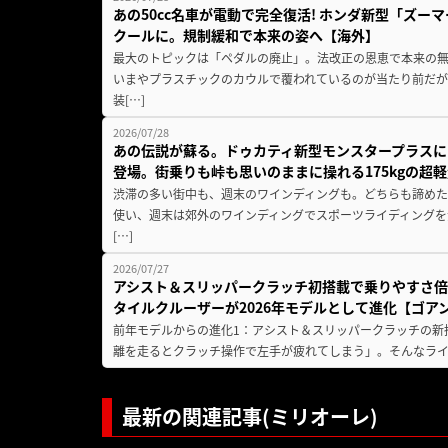
あの50cc名車が電動で完全復活! ホンダ新型「ズーマ
クールに。規制緩和で本来の姿へ【海外】
最大のトピックは「ペダルの廃止」。法改正の恩恵で本来の無
いまやプラスチックのカウルで覆われているのが当たり前だ
装[…]
2026/07/28
あの伝説が蘇る。ドゥカティ新型モンスタープラスに
登場。街乗りも峠も思いのままに操れる175kgの超軽
渋滞の多い街中も、週末のワインディングも。どちらも諦めた
使い、週末は郊外のワインディングでスポーツライディングを
[…]
2026/07/27
アシスト＆スリッパークラッチ初搭載で乗りやすさ倍
タイルクルーザーが2026年モデルとして進化【ゴアン
前年モデルからの進化1：アシスト＆スリッパークラッチの新
離を走るとクラッチ操作で左手が疲れてしまう」。そんなライダ
最新の関連記事(ミリオーレ)