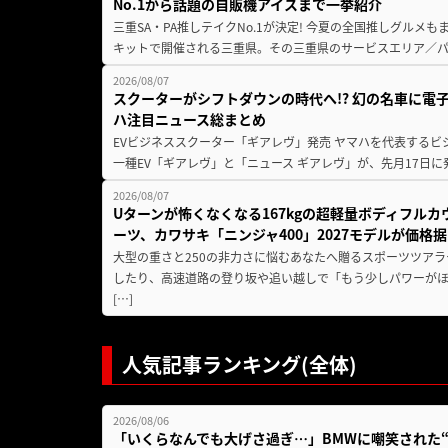
No.1から話題の自販機アイスまで一挙紹介
三重SA・PA推しテイクNo.1が決定! 今夏の全国推しグルメ
キットで開催される三重県。その三重県のサービスエリア／パ
2026/08/07
スクーターがシフトダウンの時代へ!? 幻の名車に電
ハ注目ニュース総まとめ
EVビジネススクーター「ギアレヴ」発売 ヤマハを代表するビ
一種EV「ギアレヴ」と「ニュース ギアレヴ」が、先月17日に
2026/08/07
Uターンが怖くなくなる167kgの超軽量ボディフルカ
ーツ、カワサキ「ニンジャ400」2027モデルが価格据
大型の重さと250の非力さに悩むあなたへ贈るスポーツツアラ
したり、高速道路の登り坂や追い越しで「もう少しパワーが
[…]
人気記事ランキング(全体)
2026/08/06
「いくらなんでも大げさ過ぎ…」BMWに嘲笑された“190