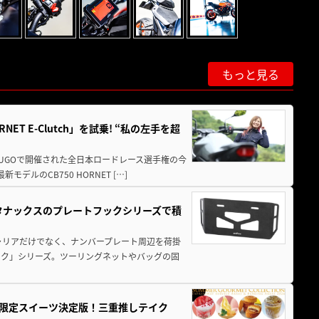
もっと見る
T E-Clutch」を試乗! “私の左手を超
SUGOで開催された全日本ロードレース選手権の今
ルのCB750 HORNET […]
！タナックスのプレートフックシリーズで積
ャリアだけでなく、ナンバープレート周辺を荷掛
ック」シリーズ。ツーリングネットやバッグの固
メ＆限定スイーツ決定版！三重推しテイク