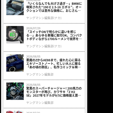
「いくらなんでも大げさ過ぎ…」BMWに
嘲笑された“190 E 2.5-16 エボⅡ”。オー
クションでは意外な価格に。おじさん達
が少年だった頃の憧れのクルマを深堀り
ヤングマシン編集部(ナカ)
2026/07/29
「スイッチONで明らかに違いを感じ
る…」あらゆる車種に取付OK。コンパク
トボディながら1700ルーメンで視界を確
保する［デイトナ・LEDフォグランプユ
ニット プレシャスレイ スモール］
ヤングマシン編集部(ナカ)
2026/08/05
悪魔のZからAE86まで、疲れた心に蘇る
エキゾーストノート。忙しい大人に贈る
「あの頃の熱狂」、名作コミック＆映画
の愛機たちが東京駅地下に期間限定で集
結！
ヤングマシン編集部
2026/08/05
驚異のスーパーチャージャー! 200馬力の
モンスターが再び。カワサキ「Z H2
SE」2027年モデルが9/5に価格据え置き
で発売
ヤングマシン編集部
2026/07/31