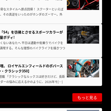
骨なスタイルへ原点回帰！ スクーターといえば
が、その真逆をいったのがホンダのズーマー。外
「S4」を彷彿とさせるスポーツカラーが
量ボディ!
くないあなたへ 平日は通勤や街乗りでバイクを
満喫する。そんな理想のバイクライフを描きつつ
増。 ロイヤルエンフィールドのボバース
・クラシック350】
搭載 「クラシックなルックスは好きだけど、長距
ーの悩みに応えるかのように、2026年モ[…]
もっと見る