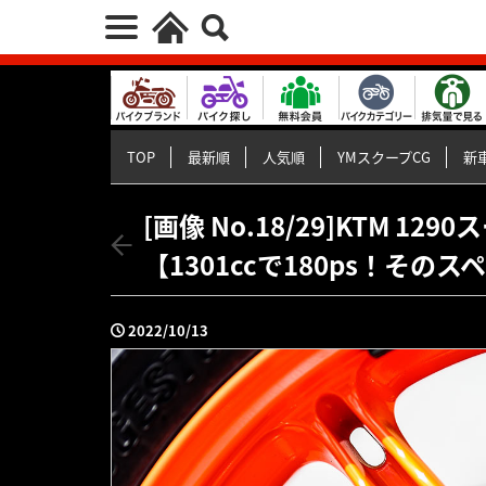
TOP
最新順
人気順
YMスクープCG
新車
[画像 No.18/29]KTM 1
【1301ccで180ps！そ
2022/10/13