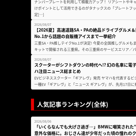
ナンバープレートを利用して積載力アップ！ リアシートやキ
けポイントとして活用できるのがタナックスの「プレートフ
定[…]
2026/08/07
【2026夏】高速道路SA・PAの絶品ドライブグル
No.1から話題の自販機アイスまで一挙紹介
三重SA・PA推しテイクNo.1が決定! 今夏の全国推しグルメ
キットで開催される三重県。その三重県のサービスエリア／パ
2026/08/07
スクーターがシフトダウンの時代へ!? 幻の名車に電
ハ注目ニュース総まとめ
EVビジネススクーター「ギアレヴ」発売 ヤマハを代表するビ
一種EV「ギアレヴ」と「ニュース ギアレヴ」が、先月17日に
人気記事ランキング(全体)
2026/08/06
「いくらなんでも大げさ過ぎ…」BMWに嘲笑された“190
意外な価格に。おじさん達が少年だった頃の憧れの