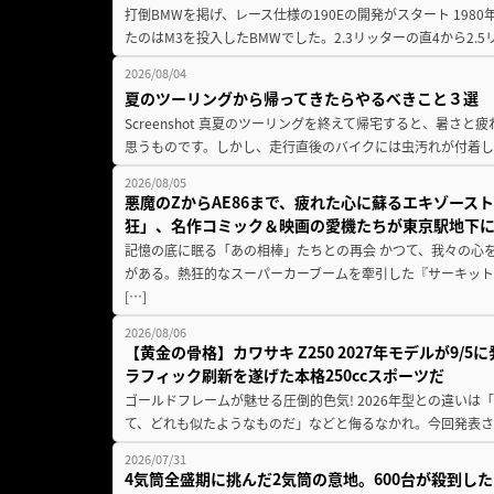
打倒BMWを掲げ、レース仕様の190Eの開発がスタート 19
たのはM3を投入したBMWでした。2.3リッターの直4から2.
2026/08/04
夏のツーリングから帰ってきたらやるべきこと３選
Screenshot 真夏のツーリングを終えて帰宅すると、暑さ
思うものです。しかし、走行直後のバイクには虫汚れが付着し
2026/08/05
悪魔のZからAE86まで、疲れた心に蘇るエキゾース
狂」、名作コミック＆映画の愛機たちが東京駅地下
記憶の底に眠る「あの相棒」たちとの再会 かつて、我々の心
がある。熱狂的なスーパーカーブームを牽引した『サーキット
[…]
2026/08/06
【黄金の骨格】カワサキ Z250 2027年モデルが9/
ラフィック刷新を遂げた本格250ccスポーツだ
ゴールドフレームが魅せる圧倒的色気! 2026年型との違いは「
て、どれも似たようなものだ」などと侮るなかれ。今回発表されたカ
2026/07/31
4気筒全盛期に挑んだ2気筒の意地。600台が殺到し