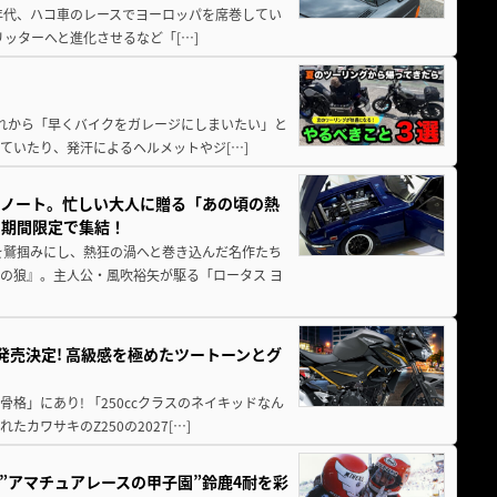
80年代、ハコ車のレースでヨーロッパを席巻してい
5リッターへと進化させるなど「[…]
と疲れから「早くバイクをガレージにしまいたい」と
ていたり、発汗によるヘルメットやジ[…]
トノート。忙しい大人に贈る「あの頃の熱
に期間限定で集結！
を鷲掴みにし、熱狂の渦へと巻き込んだ名作たち
の狼』。主人公・風吹裕矢が駆る「ロータス ヨ
5に発売決定! 高級感を極めたツートーンとグ
骨格」にあり! 「250ccクラスのネイキッドなん
ワサキのZ250の2027[…]
た”アマチュアレースの甲子園”鈴鹿4耐を彩