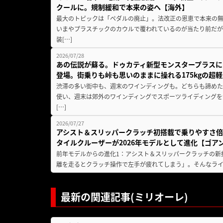
クールに。規制緩和で本来の姿へ【海外】
最大のトピックは「ペダルの廃止」。法改正の恩恵で本来の無
いまやプラスチックのカウルで覆われているのが当たり前だ
装[…]
2026/07/28
あの伝説が蘇る。ドゥカティ新型モンスタープラスに
登場。街乗りも峠も思いのままに操れる175kgの超軽
渋滞の多い街中も、週末のワインディングも。どちらも諦めた
使い、週末は郊外のワインディングでスポーツライディングを
[…]
2026/07/27
アシスト＆スリッパークラッチ初搭載で乗りやすさ倍
タイルクルーザーが2026年モデルとして進化【ゴアン
前年モデルからの進化1：アシスト＆スリッパークラッチの新
離を走るとクラッチ操作で左手が疲れてしまう」。そんなライダ
最新の関連記事(ミリオーレ)