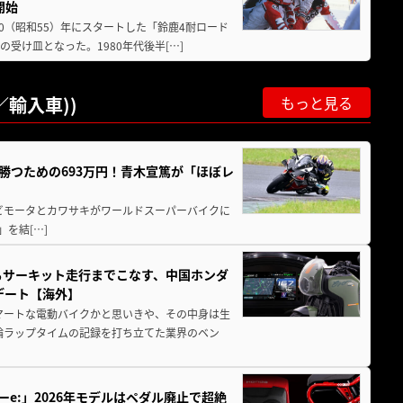
開始
80（昭和55）年にスタートした「鈴鹿4耐ロード
受け皿となった。1980年代後半[…]
輸入車))
もっと見る
BKで勝つための693万円！青木宣篤が「ほぼレ
 ビモータとカワサキがワールドスーパーバイクに
)」を結[…]
からサーキット走行までこなす、中国ホンダ
デート【海外】
マートな電動バイクかと思いきや、その中身は生
二輪ラップタイムの記録を打ち立てた業界のベン
ーe:」2026年モデルはペダル廃止で超絶