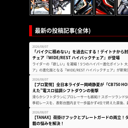
最新の投稿記事(全体)
2026/08/07
「バイクに積めない」を過去にする！デイトナから
チェア『WIDE/REST ハイバックチェア』が登場
ライダーの「欲しい」を凝縮！5つのハイパー進化ポイント 大ヒ
ア」の進化版となる『WIDE/REST ハイバックチェア』が新
2026/08/07
【プロ驚愕】全日本ライダー岡崎静夏が「CB750 HORNE
えた”電スロ協調シフトダウンの衝撃
滑らかシフトダウンにプロレーサーも嫉妬!? スポーツランド
季初レースを、表彰台圏内まで一歩届かず4位で終えた直後、最新モデ
2026/08/07
【TANAX】荷掛けフックとプレートガードの両立
載の悩みを解決！