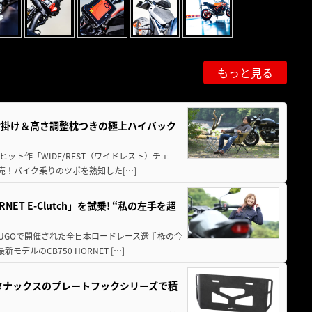
もっと見る
肘掛け＆高さ調整枕つきの極上ハイバック
ット作「WIDE/REST（ワイドレスト）チェ
発売！バイク乗りのツボを熟知した[…]
T E-Clutch」を試乗! “私の左手を超
SUGOで開催された全日本ロードレース選手権の今
ルのCB750 HORNET […]
！タナックスのプレートフックシリーズで積