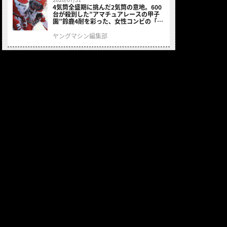
4気筒全盛期に挑んだ2気筒の意地。600
台が殺到した”アマチュアレースの甲子
園”鈴鹿4耐を彩った、女性コンビの「ス
ズキGSX400E」が特別展示開始
ヤングマシン編集部