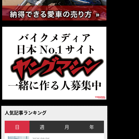
人気記事ランキング
日
週
月
年
2026/08/06