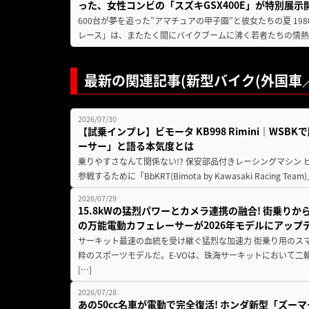
った、女性コンビの「スズキGSX400E」が特別展示
600台が夢を追った”アマチュアの甲子園”と彼女たちの夏 19
レース」は、またたく間にバイクブームに沸く若者たちの情熱の
最新の関連記事(新型バイク(外国車／
2026/07/30
【試乗インプレ】ビモータ KB998 Rimini｜WS
ーサー」と語る本気度とは
乗りやすさなんて関係ない!? 保安部品付きレーシングマシン
参戦するために「BbKRT(Bimota by Kawasaki Racing Team
2026/07/29
15.8kWの猛烈パワーとカメラ連携の融合! 街乗り
の万能電動カフェレーサーが2026年モデルにアップ
サーキット最速の血統を受け継ぐ猛烈な加速力 街乗り用のス
粋のスポーツモデルだ。E-VOは、珠海サーキットにおいて
[…]
2026/07/28
あの50cc名車が電動で完全復活! ホンダ新型「ズーマ