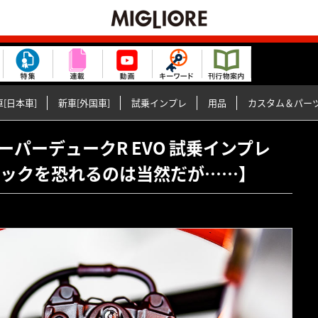
[日本車]
新車[外国車]
試乗インプレ
用品
カスタム＆パー
290スーパーデュークR EVO 試乗インプレ
のスペックを恐れるのは当然だが……】