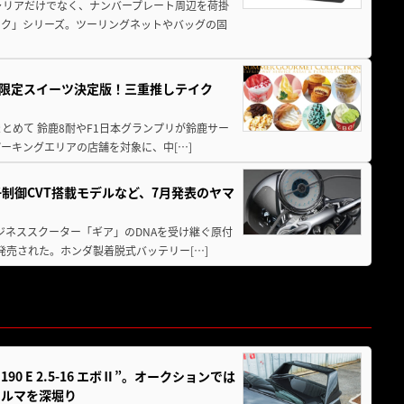
ャリアだけでなく、ナンバープレート周辺を荷掛
ック」シリーズ。ツーリングネットやバッグの固
メ＆限定スイーツ決定版！三重推しテイク
もまとめて 鈴鹿8耐やF1日本グランプリが鈴鹿サー
ーキングエリアの店舗を対象に、中[…]
子制御CVT搭載モデルなど、7月発表のヤマ
ジネススクーター「ギア」のDNAを受け継ぐ原付
発売された。ホンダ製着脱式バッテリー[…]
 E 2.5-16 エボⅡ”。オークションでは
クルマを深堀り