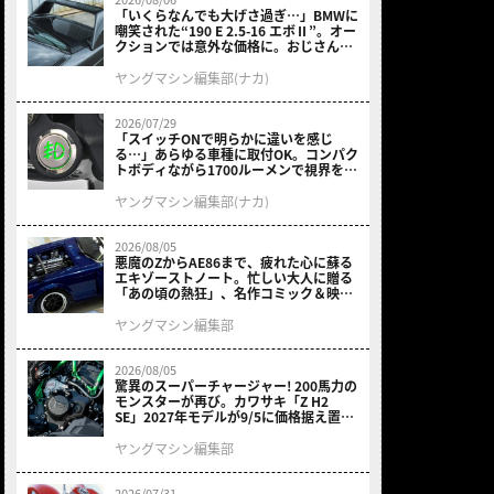
「いくらなんでも大げさ過ぎ…」BMWに
嘲笑された“190 E 2.5-16 エボⅡ”。オー
クションでは意外な価格に。おじさん達
が少年だった頃の憧れのクルマを深堀り
ヤングマシン編集部(ナカ)
2026/07/29
「スイッチONで明らかに違いを感じ
る…」あらゆる車種に取付OK。コンパク
トボディながら1700ルーメンで視界を確
保する［デイトナ・LEDフォグランプユ
ニット プレシャスレイ スモール］
ヤングマシン編集部(ナカ)
2026/08/05
悪魔のZからAE86まで、疲れた心に蘇る
エキゾーストノート。忙しい大人に贈る
「あの頃の熱狂」、名作コミック＆映画
の愛機たちが東京駅地下に期間限定で集
結！
ヤングマシン編集部
2026/08/05
驚異のスーパーチャージャー! 200馬力の
モンスターが再び。カワサキ「Z H2
SE」2027年モデルが9/5に価格据え置き
で発売
ヤングマシン編集部
2026/07/31