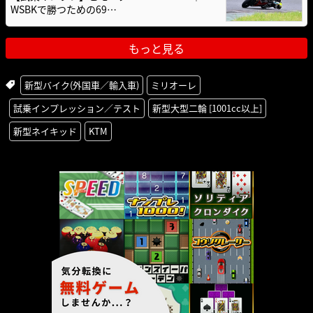
WSBKで勝つための69…
もっと見る
新型バイク(外国車／輸入車)
ミリオーレ
試乗インプレッション／テスト
新型大型二輪 [1001cc以上]
新型ネイキッド
KTM