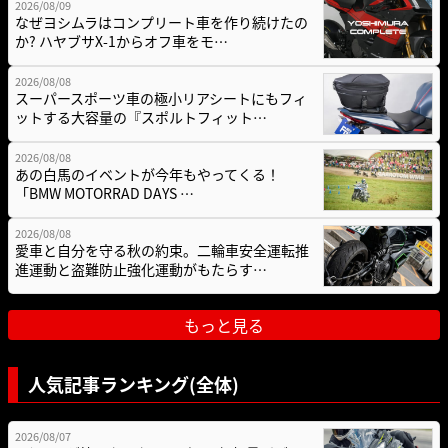
2026/08/09
なぜヨシムラはコンプリート車を作り続けたの
か? ハヤブサX-1からオフ車をモ…
2026/08/08
スーパースポーツ車の極小リアシートにもフィ
ットする大容量の『スポルトフィット…
2026/08/08
あの白馬のイベントが今年もやってくる！
「BMW MOTORRAD DAYS …
2026/08/08
愛車と自分を守る秋の約束。二輪車安全運転推
進運動と盗難防止強化運動がもたらす…
もっと見る
人気記事ランキング(全体)
2026/08/07