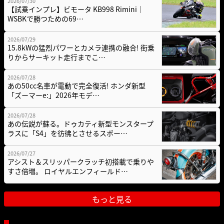
2026/07/30
【試乗インプレ】ビモータ KB998 Rimini｜
WSBKで勝つための69…
2026/07/29
15.8kWの猛烈パワーとカメラ連携の融合! 街乗
りからサーキット走行までこ…
2026/07/28
あの50cc名車が電動で完全復活! ホンダ新型
「ズーマーe:」2026年モデ…
2026/07/28
あの伝説が蘇る。ドゥカティ新型モンスタープ
ラスに「S4」を彷彿とさせるスポー…
2026/07/27
アシスト＆スリッパークラッチ初搭載で乗りや
すさ倍増。 ロイヤルエンフィールド…
もっと見る