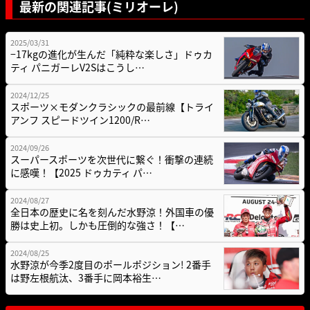
最新の関連記事(ミリオーレ)
2025/03/31
−17kgの進化が生んだ「純粋な楽しさ」ドゥカ
ティ パニガーレV2Sはこうし…
2024/12/25
スポーツ×モダンクラシックの最前線【トライ
アンフ スピードツイン1200/R…
2024/09/26
スーパースポーツを次世代に繋ぐ！衝撃の連続
に感嘆！【2025 ドゥカティ パ…
2024/08/27
全日本の歴史に名を刻んだ水野涼！外国車の優
勝は史上初。しかも圧倒的な強さ！【…
2024/08/25
水野涼が今季2度目のポールポジション! 2番手
は野左根航汰、3番手に岡本裕生…