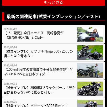
もっと見る
最新の関連記事(試乗インプレッション／テスト)
2026/08/07
【プロ驚愕】全日本ライダー岡崎静夏が
「CB750 HORNET E-Clut…
2026/08/04
【試乗インプレ】カワサキ Ninja 500 / Z500の
凄さとは？青木宣…
2026/08/03
【100㎞/h程度の実用域で十分な加速性能】ヤ
マハXSR155を全日本ライダ…
2026/07/31
【試乗インプレ】Z900RSブラックボール「見た
目は変わらないのに乗ると別モ…
2026/07/30
【試乗インプレ】ビモータ KB998 Rimini｜