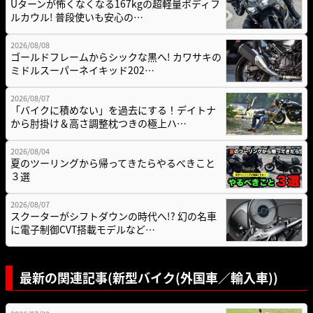
Uターンが怖くなくなる167kgの超軽量ボディフ
ルカウル! 普段使いも安心の…
2026/08/08
ゴールドフレームからシックな黒へ! カワサキの
ミドルスーパーネイキッド202…
2026/08/07
「バイクに積めない」を過去にする！デイトナ
から肘掛け＆高さ調整枕つきの極上ハ…
2026/08/04
夏のツーリングから帰ってきたらやるべきこと
３選
2026/08/07
スクーターがシフトダウンの時代へ!? 幻の名車
に電子制御CVT搭載モデルなど…
最新の関連記事(新型バイク(外国車／輸入車))