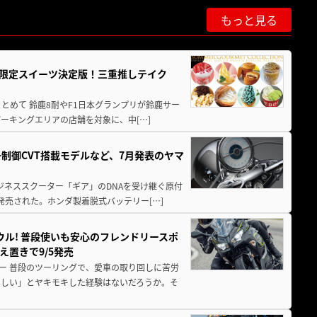
もっと見る
メ＆限定スイーツ決定版！三重推しテイク
もまとめて 鈴鹿8耐やF1日本グランプリが鈴鹿サー
ーキングエリアの店舗を対象に、中[…]
子制御CVT搭載モデルなど、7月発表のヤマ
ジネススクーター「ギア」のDNAを受け継ぐ原付
発売された。ホンダ製着脱式バッテリー[…]
ウル! 普段使いも安心のフレンドリースポ
え置きで9/5発売
ー 普段のツーリングで、愛車の取り回しに苦労
ほしい」とヤキモキした経験はないだろうか。そ