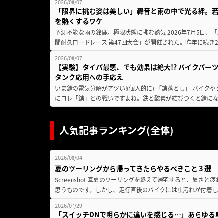
2026/08/07
「限界に挑む姿は美しい」轟音と雨の中で光る絆。若
を熱くするワケ
予測不能な雨の鈴鹿、極限状態に挑む熱気 2026年7月5日、「20
間耐久ロードレース 第47回大会」が開催された。昨年に続き2
2026/08/07
【実験】タイパ最悪、でも効果は絶大!? バイクパー
タンク応用への手応え
いま錆の電気分解がアツい!(個人的に) 「錆落とし」 バイ
にコレ「錆」との戦いですよね。鉄と酸素が結びつくと錆にな
人気記事ランキング(全体)
2026/08/04
夏のツーリングから帰ってきたらやるべきこと３選
Screenshot 真夏のツーリングを終えて帰宅すると、暑さ
思うものです。しかし、走行直後のバイクには虫汚れが付着し
2026/07/29
「スイッチONで明らかに違いを感じる…」あらゆる