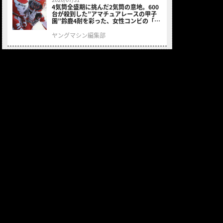
4気筒全盛期に挑んだ2気筒の意地。600
台が殺到した”アマチュアレースの甲子
園”鈴鹿4耐を彩った、女性コンビの「ス
ズキGSX400E」が特別展示開始
ヤングマシン編集部