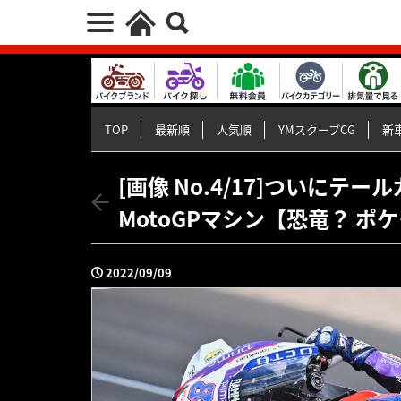
TOP
最新順
人気順
YMスクープCG
新車
[画像 No.4/17]ついに
MotoGPマシン【恐竜？ 
2022/09/09