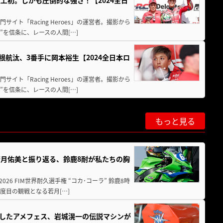
上初。しかも圧倒的な強さ！【2024全日
イト「Racing Heroes」の運営者。撮影から
”を信条に、レースの人間[…]
根航汰、3番手に岡本裕生【2024全日本ロ
イト「Racing Heroes」の運営者。撮影から
”を信条に、レースの人間[…]
もっと見る
月佑美と振り返る、鈴鹿8耐が私たちの胸
26 FIM世界耐久選手権 “コカ･コーラ” 鈴鹿8時
度目の観戦となる若月[…]
熱くしたアメフェス、岩城滉一の伝説マシンが