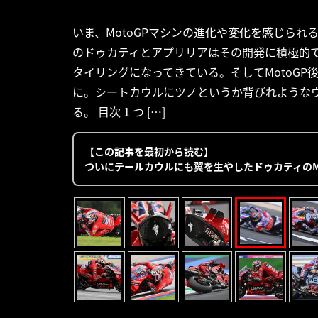
いま、MotoGPマシンの進化や変化を感じら
のドゥカティとアプリリアはその開発に積極的
タイリングになってきている。そしてMotoG
に。シートカウルにツノというか背びれような
る。 目次 1 つ […]
【この記事を最初から読む】
ついにテールカウルにも翼を生やしたドゥカティのMo