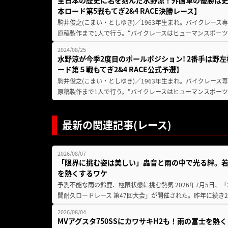
全日本の歴史に名を刻んだ水野涼！外国車の優勝は史
本ロード第5戦もてぎ2&4 RACE決勝レース】
駒井俊之(こまい・としゆき)／1963年生まれ。バイクレース専門サ
原稿製作まで1人で行う。“バイクレースはヒューマンスポーツ
2024/08/25
水野涼が今季2度目のポールポジション! 2番手は野左
ード第５戦もてぎ2&4 RACE公式予選】
駒井俊之(こまい・としゆき)／1963年生まれ。バイクレース専門サ
原稿製作まで1人で行う。“バイクレースはヒューマンスポーツ
最新の関連記事(レース)
2026/08/07
「限界に挑む姿は美しい」轟音と雨の中で光る絆。若
を熱くするワケ
予測不能な雨の鈴鹿、極限状態に挑む熱気 2026年7月5日、「20
間耐久ロードレース 第47回大会」が開催された。昨年に続き2
2026/08/04
MVアグスタ750SSにカワサキH2も！雨の富士を