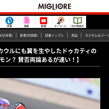
[日本車]
新車[外国車]
試乗インプレ
用品
カスタム＆パー
テールカウルにも翼を生やしたドゥカティの
ポケモン？ 賛否両論あるが速い！】