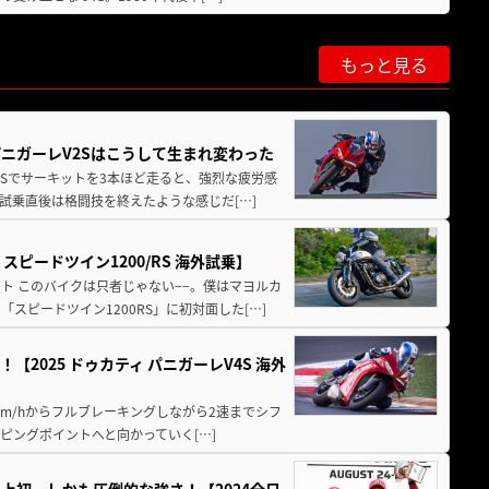
もっと見る
パニガーレV2Sはこうして生まれ変わった
V4Sでサーキットを3本ほど走ると、強烈な疲労感
試乗直後は格闘技を終えたような感じだ[…]
ピードツイン1200/RS 海外試乗】
ト このバイクは只者じゃない−−。僕はマヨルカ
ピードツイン1200RS」に初対面した[…]
2025 ドゥカティ パニガーレV4S 海外
km/hからフルブレーキングしながら2速までシフ
ピングポイントへと向かっていく[…]