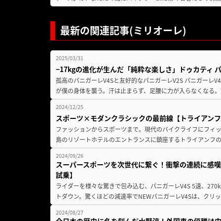
最新の関連記事(ミリオーレ)
2025/03/31
−17kgの進化が生んだ「純粋な楽しさ」ドゥカティ 
孤高のパニガーレV4Sと友好的なパニガーレV2S パニガーレ
が僕の身体を襲う。汗は止まらず、足腰に力が入らなくなる。
2024/12/25
スポーツ×モダンクラシックの最前線【トライアンフ ス
ファッションからスポーツまで。現代のバイクライフにフィッ
島のリゾートホテルのエントランスに鎮座するトライアンフの「ス
2024/09/26
スーパースポーツを次世代に繋ぐ！衝撃の連続に感嘆！【
試乗】
ライダーを様々な驚きで包み込む、パニガーレV4S 5速、270
トダウン。驚くほどの減速率でNEWパニガーレV4Sは、クリッ
2024/08/27