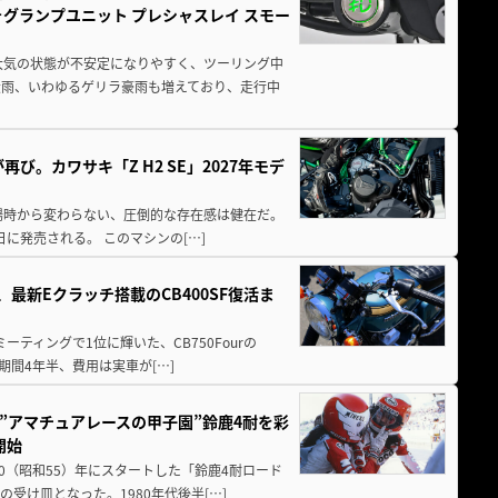
ォグランプユニット プレシャスレイ スモー
大気の状態が不安定になりやすく、ツーリング中
大雨、いわゆるゲリラ豪雨も増えており、走行中
び。カワサキ「Z H2 SE」2027年モデ
場時から変わらない、圧倒的な存在感は健在だ。
5日に発売される。 このマシンの[…]
最新Eクラッチ搭載のCB400SF復活ま
ミーティングで1位に輝いた、CB750Fourの
期間4年半、費用は実車が[…]
た”アマチュアレースの甲子園”鈴鹿4耐を彩
開始
80（昭和55）年にスタートした「鈴鹿4耐ロード
受け皿となった。1980年代後半[…]