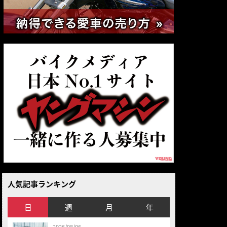
人気記事ランキング
日
週
月
年
2026/08/06