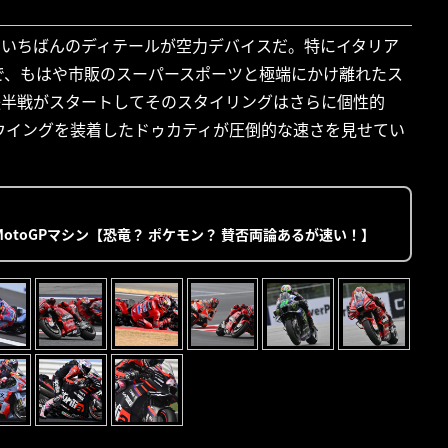
れるいちばんのディテールが空力デバイスだ。特にイタリア
で、もはや市販のスーパースポーツと極端にかけ離れたス
P後半戦がスタートしてそのスタイリングはさらに個性的
ウイングを装着したドゥカティが圧倒的な速さを見せてい
toGPマシン【恐竜？ ポケモン？ 賛否両論あるが速い！】