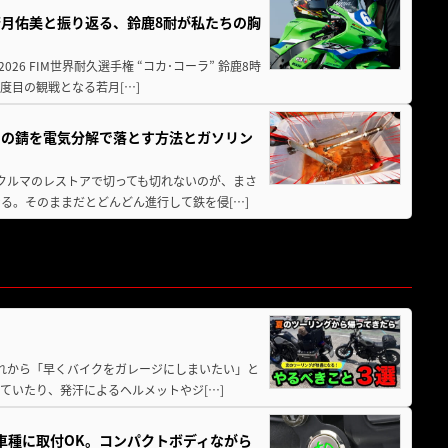
月佑美と振り返る、鈴鹿8耐が私たちの胸
26 FIM世界耐久選手権 “コカ･コーラ” 鈴鹿8時
度目の観戦となる若月[…]
ツの錆を電気分解で落とす方法とガソリン
クやクルマのレストアで切っても切れないのが、まさ
る。そのままだとどんどん進行して鉄を侵[…]
と疲れから「早くバイクをガレージにしまいたい」と
ていたり、発汗によるヘルメットやジ[…]
車種に取付OK。コンパクトボディながら