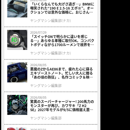
「いくらなんでも大げさ過ぎ…」BMWに
嘲笑された“190 E 2.5-16 エボⅡ”。オー
クションでは意外な価格に。おじさん達
が少年だった頃の憧れのクルマを深堀り
ヤングマシン編集部(ナカ)
2026/07/29
「スイッチONで明らかに違いを感じ
る…」あらゆる車種に取付OK。コンパク
トボディながら1700ルーメンで視界を確
保する［デイトナ・LEDフォグランプユ
ニット プレシャスレイ スモール］
ヤングマシン編集部(ナカ)
2026/08/05
悪魔のZからAE86まで、疲れた心に蘇る
エキゾーストノート。忙しい大人に贈る
「あの頃の熱狂」、名作コミック＆映画
の愛機たちが東京駅地下に期間限定で集
結！
ヤングマシン編集部
2026/08/05
驚異のスーパーチャージャー! 200馬力の
モンスターが再び。カワサキ「Z H2
SE」2027年モデルが9/5に価格据え置き
で発売
ヤングマシン編集部
2026/07/31