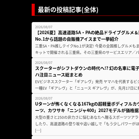
最新の投稿記事(全体)
2026/08/07
【2026夏】高速道路SA・PAの絶品ドライブグル
No.1から話題の自販機アイスまで一挙紹介
三重SA・PA推しテイクNo.1が決定! 今夏の全国推しグルメ
キットで開催される三重県。その三重県のサービスエリア／パ
2026/08/07
スクーターがシフトダウンの時代へ!? 幻の名車に電
ハ注目ニュース総まとめ
EVビジネススクーター「ギアレヴ」発売 ヤマハを代表するビ
一種EV「ギアレヴ」と「ニュース ギアレヴ」が、先月17日に
2026/08/07
Uターンが怖くなくなる167kgの超軽量ボディフルカ
ーツ、カワサキ「ニンジャ400」2027モデルが価格据
大型の重さと250の非力さに悩むあなたへ贈るスポーツツアラ
したり、高速道路の登り坂や追い越しで「もう少しパワーが
[…]