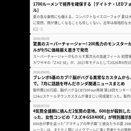
1700ルーメンで視界を確保する［デイトナ・LEDフ
ル］
夏の急な豪雨にも備える、コンパクトなイエローフォグ 夏は
に突然、雨が激しくなることも珍しくない。近年は局地的な
に[…]
2026/08/05
驚異のスーパーチャージャー! 200馬力のモンスターが再
ルが9/5に価格据え置きで発売
スーパーチャージャーがもたらす異次元の加速フィール 初登
カワサキの「Z H2 SE」が、2027年モデルとして2026年9月
2026/08/05
ブレンボ6基のカブ!? 脳がバグる異常なカスタムから、
で。7月に話題を呼んだホンダ関連ニュースまとめ
製作費230万超、脳がバグるCB750Four再現 第18回モンキー
124ccスケールダウンカスタムが凄まじい完成度だった。製作
2026/07/31
4気筒全盛期に挑んだ2気筒の意地。600台が殺到し
った、女性コンビの「スズキGSX400E」が特別展示
600台が夢を追った”アマチュアの甲子園”と彼女たちの夏 19
レース」は、またたく間にバイクブームに沸く若者たちの情熱の