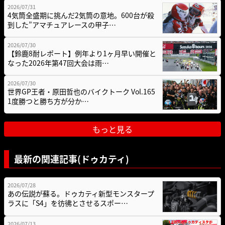
2026/07/31
4気筒全盛期に挑んだ2気筒の意地。600台が殺
到した”アマチュアレースの甲子…
2026/07/30
【鈴鹿8耐レポート】例年より1ヶ月早い開催と
なった2026年第47回大会は雨…
2026/07/30
世界GP王者・原田哲也のバイクトーク Vol.165
1度勝つと勝ち方が分か…
もっと見る
最新の関連記事(ドゥカティ)
2026/07/28
あの伝説が蘇る。ドゥカティ新型モンスタープ
ラスに「S4」を彷彿とさせるスポー…
2026/07/13