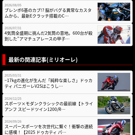
2026/08/05
ブレンボ6基のカブ!? 脳がバグる異常なカスタ
ムから、最新Eクラッチ搭載のC…
2026/07/31
4気筒全盛期に挑んだ2気筒の意地。600台が殺
到した”アマチュアレースの甲子…
最新の関連記事(ミリオーレ)
2025/03/31
−17kgの進化が生んだ「純粋な楽しさ」ドゥカ
ティ パニガーレV2Sはこうし…
2024/12/25
スポーツ×モダンクラシックの最前線【トライ
アンフ スピードツイン1200/R…
2024/09/26
スーパースポーツを次世代に繋ぐ！衝撃の連続
に感嘆！【2025 ドゥカティ パ…