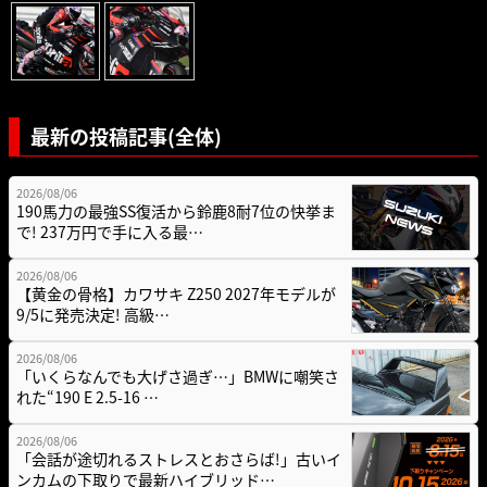
最新の投稿記事(全体)
2026/08/06
190馬力の最強SS復活から鈴鹿8耐7位の快挙ま
で! 237万円で手に入る最…
2026/08/06
【黄金の骨格】カワサキ Z250 2027年モデルが
9/5に発売決定! 高級…
2026/08/06
「いくらなんでも大げさ過ぎ…」BMWに嘲笑さ
れた“190 E 2.5-16 …
2026/08/06
「会話が途切れるストレスとおさらば!」古いイ
ンカムの下取りで最新ハイブリッド…