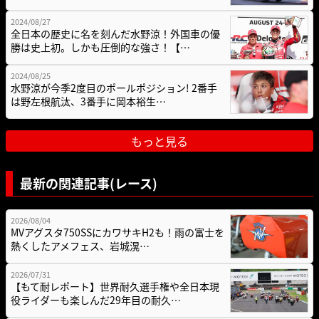
2024/08/27
全日本の歴史に名を刻んだ水野涼！外国車の優
勝は史上初。しかも圧倒的な強さ！【…
2024/08/25
水野涼が今季2度目のポールポジション! 2番手
は野左根航汰、3番手に岡本裕生…
もっと見る
最新の関連記事(レース)
2026/08/04
MVアグスタ750SSにカワサキH2も！雨の富士を
熱くしたアメフェス、岩城滉…
2026/07/31
【もて耐レポート】世界耐久選手権や全日本現
役ライダーも楽しんだ29年目の耐久…