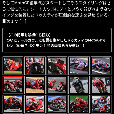
そしてMotoGP後半戦がスタートしてそのスタイリングはさ
らに個性的に。シートカウルにツノというか背びれようなウ
イングを装着したドゥカティが圧倒的な速さを見せている。
目次 1 つ […]
【この記事を最初から読む】
ついにテールカウルにも翼を生やしたドゥカティのMotoGPマ
シン【恐竜？ ポケモン？ 賛否両論あるが速い！】