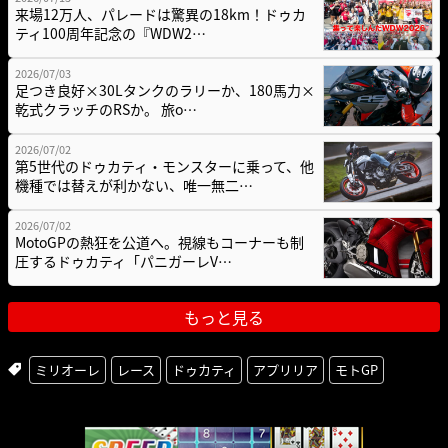
来場12万人、パレードは驚異の18km！ドゥカ
ティ100周年記念の『WDW2…
2026/07/03
足つき良好×30Lタンクのラリーか、180馬力×
乾式クラッチのRSか。 旅o…
2026/07/02
第5世代のドゥカティ・モンスターに乗って、他
機種では替えが利かない、唯一無二…
2026/07/02
MotoGPの熱狂を公道へ。視線もコーナーも制
圧するドゥカティ「パニガーレV…
もっと見る
ミリオーレ
レース
ドゥカティ
アプリリア
モトGP