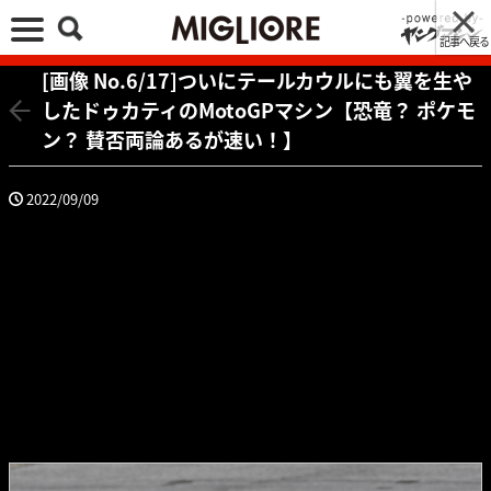
記事へ戻る
[画像 No.6/17]ついにテールカウルにも翼を生や
したドゥカティのMotoGPマシン【恐竜？ ポケモ
ン？ 賛否両論あるが速い！】
2022/09/09