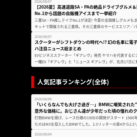
2026/08/07
【2026夏】高速道路SA・PAの絶品ドライブグル
No.1から話題の自販機アイスまで一挙紹介
三重SA・PA推しテイクNo.1が決定! 今夏の全国推しグルメ
キットで開催される三重県。その三重県のサービスエリア／パ
2026/08/07
スクーターがシフトダウンの時代へ!? 幻の名車に電
ハ注目ニュース総まとめ
EVビジネススクーター「ギアレヴ」発売 ヤマハを代表するビ
一種EV「ギアレヴ」と「ニュース ギアレヴ」が、先月17日に
人気記事ランキング(全体)
2026/08/06
「いくらなんでも大げさ過ぎ…」BMWに嘲笑された“190
意外な価格に。おじさん達が少年だった頃の憧れの
打倒BMWを掲げ、レース仕様の190Eの開発がスタート 19
たのはM3を投入したBMWでした。2.3リッターの直4から2.
2026/08/04