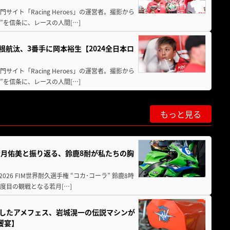
イト「Racing Heroes」の運営者。撮影から
”を信条に、レースの人間[…]
根航汰、3番手に岡本裕生【2024全日本ロ
イト「Racing Heroes」の運営者。撮影から
”を信条に、レースの人間[…]
もっと見る
月佑美と振り返る、鈴鹿8耐が私たちの胸
26 FIM世界耐久選手権 “コカ･コーラ” 鈴鹿8時
度目の観戦となる若月[…]
熱くしたアメフェス、岩城滉一の伝説マシンが
の饗宴】