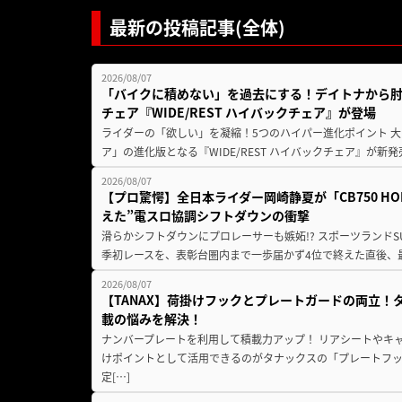
最新の投稿記事(全体)
2026/08/07
「バイクに積めない」を過去にする！デイトナから
チェア『WIDE/REST ハイバックチェア』が登場
ライダーの「欲しい」を凝縮！5つのハイパー進化ポイント 大ヒ
ア」の進化版となる『WIDE/REST ハイバックチェア』が新
2026/08/07
【プロ驚愕】全日本ライダー岡崎静夏が「CB750 HORNE
えた”電スロ協調シフトダウンの衝撃
滑らかシフトダウンにプロレーサーも嫉妬!? スポーツランド
季初レースを、表彰台圏内まで一歩届かず4位で終えた直後、最新モデ
2026/08/07
【TANAX】荷掛けフックとプレートガードの両立
載の悩みを解決！
ナンバープレートを利用して積載力アップ！ リアシートやキ
けポイントとして活用できるのがタナックスの「プレートフ
定[…]