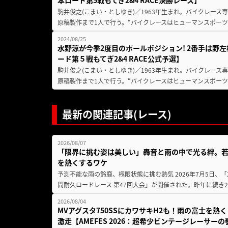
本ロード第5戦もてぎ2&4 RACE決勝レース】
駒井俊之(こまい・としゆき)／1963年生まれ。バイクレース専門サ
原稿製作まで1人で行う。“バイクレースはヒューマンスポーツ
2024/08/25
水野涼が今季2度目のポールポジション! 2番手は野左
ード第５戦もてぎ2&4 RACE公式予選】
駒井俊之(こまい・としゆき)／1963年生まれ。バイクレース専門サ
原稿製作まで1人で行う。“バイクレースはヒューマンスポーツ
最新の関連記事(レース)
2026/08/07
「限界に挑む姿は美しい」轟音と雨の中で光る絆。若
を熱くするワケ
予測不能な雨の鈴鹿、極限状態に挑む熱気 2026年7月5日、「20
間耐久ロードレース 第47回大会」が開催された。昨年に続き2
2026/08/04
MVアグスタ750SSにカワサキH2も！雨の富士を
激走【AMEFES 2026：超希少ビンテージレーサー