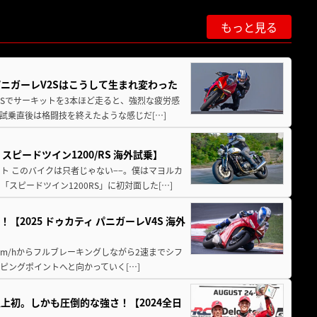
もっと見る
パニガーレV2Sはこうして生まれ変わった
V4Sでサーキットを3本ほど走ると、強烈な疲労感
試乗直後は格闘技を終えたような感じだ[…]
ピードツイン1200/RS 海外試乗】
ト このバイクは只者じゃない−−。僕はマヨルカ
ピードツイン1200RS」に初対面した[…]
2025 ドゥカティ パニガーレV4S 海外
km/hからフルブレーキングしながら2速までシフ
ピングポイントへと向かっていく[…]
上初。しかも圧倒的な強さ！【2024全日