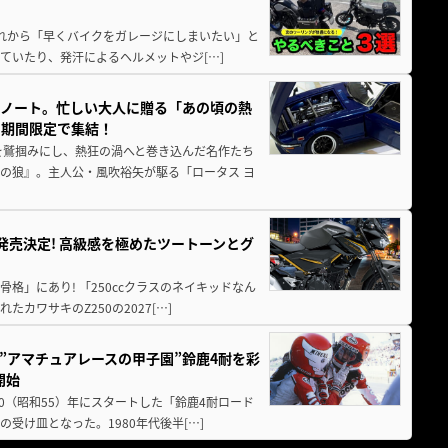
と疲れから「早くバイクをガレージにしまいたい」と
ていたり、発汗によるヘルメットやジ[…]
トノート。忙しい大人に贈る「あの頃の熱
に期間限定で集結！
を鷲掴みにし、熱狂の渦へと巻き込んだ名作たち
の狼』。主人公・風吹裕矢が駆る「ロータス ヨ
5に発売決定! 高級感を極めたツートーンとグ
骨格」にあり! 「250ccクラスのネイキッドなん
ワサキのZ250の2027[…]
た”アマチュアレースの甲子園”鈴鹿4耐を彩
開始
80（昭和55）年にスタートした「鈴鹿4耐ロード
受け皿となった。1980年代後半[…]