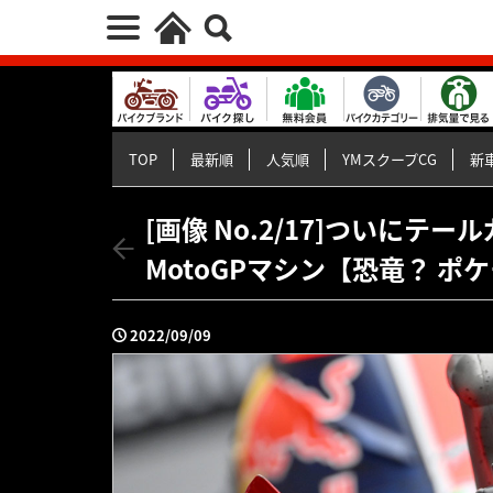
TOP
最新順
人気順
YMスクープCG
新車
[画像 No.2/17]ついに
MotoGPマシン【恐竜？ 
2022/09/09