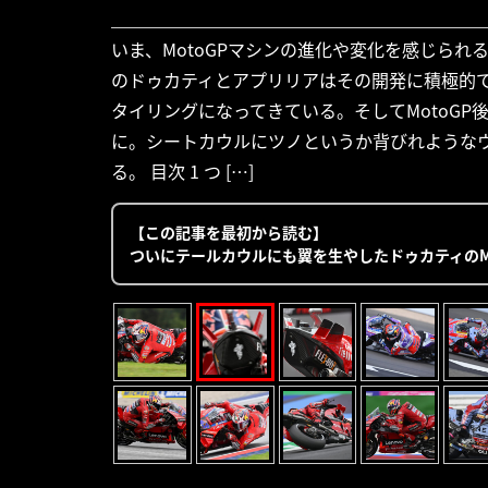
いま、MotoGPマシンの進化や変化を感じら
のドゥカティとアプリリアはその開発に積極的
タイリングになってきている。そしてMotoG
に。シートカウルにツノというか背びれような
る。 目次 1 つ […]
【この記事を最初から読む】
ついにテールカウルにも翼を生やしたドゥカティのMo