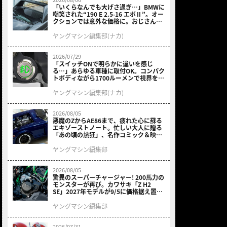
「いくらなんでも大げさ過ぎ…」BMWに
嘲笑された“190 E 2.5-16 エボⅡ”。オー
クションでは意外な価格に。おじさん達
が少年だった頃の憧れのクルマを深堀り
ヤングマシン編集部(ナカ)
2026/07/29
「スイッチONで明らかに違いを感じ
る…」あらゆる車種に取付OK。コンパク
トボディながら1700ルーメンで視界を確
保する［デイトナ・LEDフォグランプユ
ニット プレシャスレイ スモール］
ヤングマシン編集部(ナカ)
2026/08/05
悪魔のZからAE86まで、疲れた心に蘇る
エキゾーストノート。忙しい大人に贈る
「あの頃の熱狂」、名作コミック＆映画
の愛機たちが東京駅地下に期間限定で集
結！
ヤングマシン編集部
2026/08/05
驚異のスーパーチャージャー! 200馬力の
モンスターが再び。カワサキ「Z H2
SE」2027年モデルが9/5に価格据え置き
で発売
ヤングマシン編集部
2026/07/31