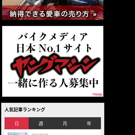
人気記事ランキング
日
週
月
年
2026/08/06