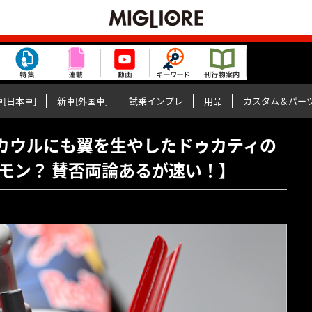
[日本車]
新車[外国車]
試乗インプレ
用品
カスタム＆パー
テールカウルにも翼を生やしたドゥカティの
ポケモン？ 賛否両論あるが速い！】