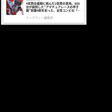
4気筒全盛期に挑んだ2気筒の意地。600
台が殺到した”アマチュアレースの甲子
園”鈴鹿4耐を彩った、女性コンビの「ス
ズキGSX400E」が特別展示開始
ヤングマシン編集部