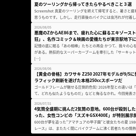
夏のツーリングから帰ってきたらやるべきこと３選
Screenshot 真夏のツーリングを終えて帰宅すると、暑さ
思うものです。しかし、走行直後のバイクには虫汚れが付着し
2026/08/05
悪魔のZからAE86まで、疲れた心に蘇るエキゾース
狂」、名作コミック＆映画の愛機たちが東京駅地下
記憶の底に眠る「あの相棒」たちとの再会 かつて、我々の心
がある。熱狂的なスーパーカーブームを牽引した『サーキット
[…]
2026/08/06
【黄金の骨格】カワサキ Z250 2027年モデルが9/
ラフィック刷新を遂げた本格250ccスポーツだ
ゴールドフレームが魅せる圧倒的色気! 2026年型との違いは「
て、どれも似たようなものだ」などと侮るなかれ。今回発表されたカ
2026/07/31
4気筒全盛期に挑んだ2気筒の意地。600台が殺到し
った、女性コンビの「スズキGSX400E」が特別展示
600台が夢を追った”アマチュアの甲子園”と彼女たちの夏 19
レース」は、またたく間にバイクブームに沸く若者たちの情熱の