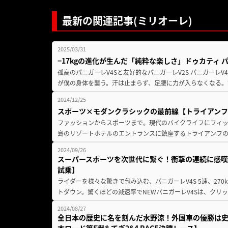
最新の関連記事(ミリオーレ)
2025/03/31
−17kgの進化が生んだ「純粋な楽しさ」ドゥカティ 
孤高のパニガーレV4Sと友好的なパニガーレV2S パニガーレ
が僕の身体を襲う。汗は止まらず、足腰に力が入らなくなる。
2024/12/25
スポーツ×モダンクラシックの最前線【トライアンフ ス
ファッションからスポーツまで。現代のバイクライフにフィッ
島のリゾートホテルのエントランスに鎮座するトライアンフの「ス
2024/09/26
スーパースポーツを次世代に繋ぐ！衝撃の連続に感嘆！【
試乗】
ライダーを様々な驚きで包み込む、パニガーレV4S 5速、270
トダウン。驚くほどの減速率でNEWパニガーレV4Sは、クリッ
2024/08/27
全日本の歴史に名を刻んだ水野涼！外国車の優勝は史