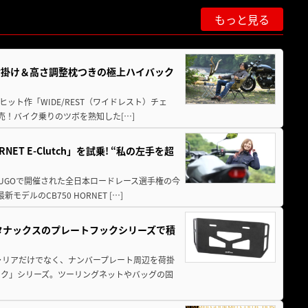
もっと見る
肘掛け＆高さ調整枕つきの極上ハイバック
ット作「WIDE/REST（ワイドレスト）チェ
発売！バイク乗りのツボを熟知した[…]
T E-Clutch」を試乗! “私の左手を超
SUGOで開催された全日本ロードレース選手権の今
ルのCB750 HORNET […]
！タナックスのプレートフックシリーズで積
ャリアだけでなく、ナンバープレート周辺を荷掛
ック」シリーズ。ツーリングネットやバッグの固