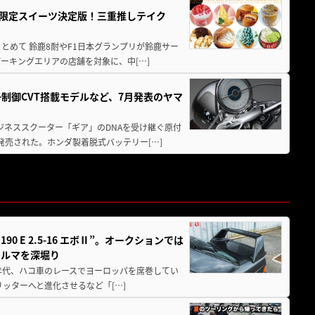
メ＆限定スイーツ決定版！三重推しテイク
もまとめて 鈴鹿8耐やF1日本グランプリが鈴鹿サー
ーキングエリアの店舗を対象に、中[…]
子制御CVT搭載モデルなど、7月発表のヤマ
ジネススクーター「ギア」のDNAを受け継ぐ原付
発売された。ホンダ製着脱式バッテリー[…]
 E 2.5-16 エボⅡ”。オークションでは
クルマを深堀り
80年代、ハコ車のレースでヨーロッパを席巻してい
5リッターへと進化させるなど「[…]