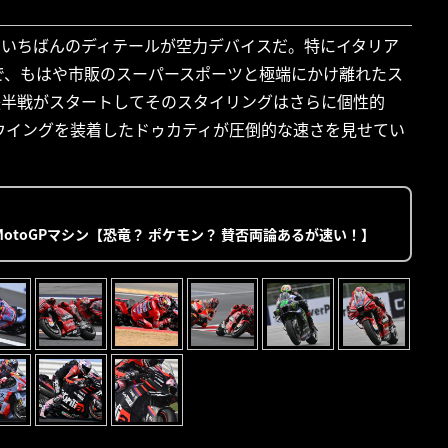
れるいちばんのディテールが空力デバイスだ。特にイタリア
で、もはや市販のスーパースポーツと極端にかけ離れたス
P後半戦がスタートしてそのスタイリングはさらに個性的
ウイングを装着したドゥカティが圧倒的な速さを見せてい
toGPマシン【恐竜？ ポケモン？ 賛否両論あるが速い！】