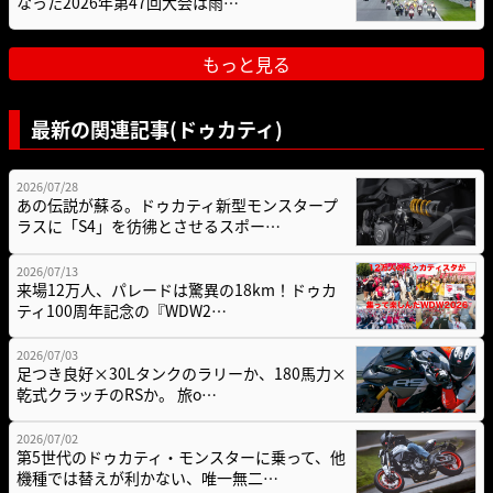
なった2026年第47回大会は雨…
もっと見る
最新の関連記事(ドゥカティ)
2026/07/28
あの伝説が蘇る。ドゥカティ新型モンスタープ
ラスに「S4」を彷彿とさせるスポー…
2026/07/13
来場12万人、パレードは驚異の18km！ドゥカ
ティ100周年記念の『WDW2…
2026/07/03
足つき良好×30Lタンクのラリーか、180馬力×
乾式クラッチのRSか。 旅o…
2026/07/02
第5世代のドゥカティ・モンスターに乗って、他
機種では替えが利かない、唯一無二…