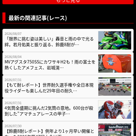
最新の関連記事(レース)
2026/08/07
「限界に挑む姿は美しい」轟音と雨の中で光る
絆。若月佑美と振り返る、鈴鹿8耐が…
2026/08/04
MVアグスタ750SSにカワサキH2も！雨の富士を
熱くしたアメフェス、岩城滉…
2026/07/31
【もて耐レポート】世界耐久選手権や全日本現
役ライダーも楽しんだ29年目の耐久…
2026/07/31
4気筒全盛期に挑んだ2気筒の意地。600台が殺
到した”アマチュアレースの甲子…
2026/07/30
【鈴鹿8耐レポート】例年より1ヶ月早い開催と