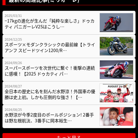
2025/03/31
−17kgの進化が生んだ「純粋な楽しさ」ドゥカ
ティ パニガーレV2Sはこうし…
2024/12/25
スポーツ×モダンクラシックの最前線【トライ
アンフ スピードツイン1200/R…
2024/09/26
スーパースポーツを次世代に繋ぐ！衝撃の連続
に感嘆！【2025 ドゥカティ パ…
2024/08/27
全日本の歴史に名を刻んだ水野涼！外国車の優
勝は史上初。しかも圧倒的な強さ！【…
2024/08/25
水野涼が今季2度目のポールポジション! 2番手
は野左根航汰、3番手に岡本裕生…
もっと見る