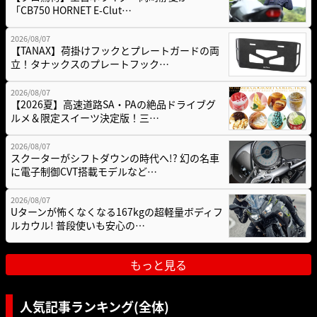
「CB750 HORNET E-Clut…
2026/08/07
【TANAX】荷掛けフックとプレートガードの両
立！タナックスのプレートフック…
2026/08/07
【2026夏】高速道路SA・PAの絶品ドライブグ
ルメ＆限定スイーツ決定版！三…
2026/08/07
スクーターがシフトダウンの時代へ!? 幻の名車
に電子制御CVT搭載モデルなど…
2026/08/07
Uターンが怖くなくなる167kgの超軽量ボディフ
ルカウル! 普段使いも安心の…
もっと見る
人気記事ランキング(全体)