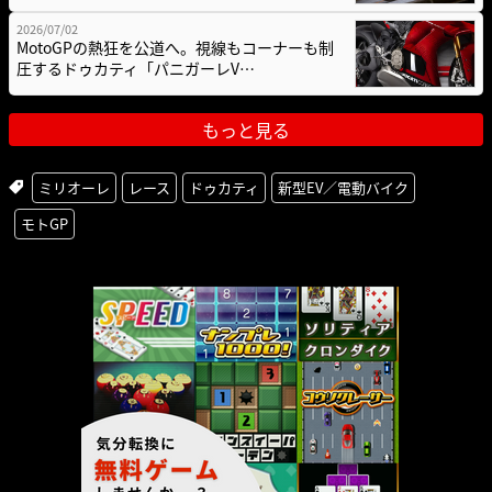
2026/07/02
MotoGPの熱狂を公道へ。視線もコーナーも制
圧するドゥカティ「パニガーレV…
もっと見る
ミリオーレ
レース
ドゥカティ
新型EV／電動バイク
モトGP