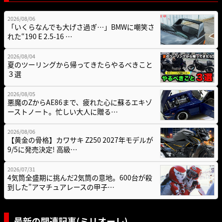
2026/08/06
「いくらなんでも大げさ過ぎ…」BMWに嘲笑さ
れた“190 E 2.5-16 …
2026/08/04
夏のツーリングから帰ってきたらやるべきこと
３選
2026/08/05
悪魔のZからAE86まで、疲れた心に蘇るエキゾ
ーストノート。忙しい大人に贈る…
2026/08/06
【黄金の骨格】カワサキ Z250 2027年モデルが
9/5に発売決定! 高級…
2026/07/31
4気筒全盛期に挑んだ2気筒の意地。600台が殺
到した”アマチュアレースの甲子…
最新の関連記事(ミリオーレ)