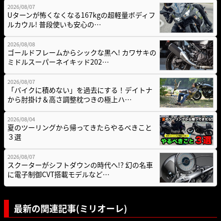
2026/08/07
Uターンが怖くなくなる167kgの超軽量ボディフ
ルカウル! 普段使いも安心の…
2026/08/08
ゴールドフレームからシックな黒へ! カワサキの
ミドルスーパーネイキッド202…
2026/08/07
「バイクに積めない」を過去にする！デイトナ
から肘掛け＆高さ調整枕つきの極上ハ…
2026/08/04
夏のツーリングから帰ってきたらやるべきこと
３選
2026/08/07
スクーターがシフトダウンの時代へ!? 幻の名車
に電子制御CVT搭載モデルなど…
最新の関連記事(ミリオーレ)