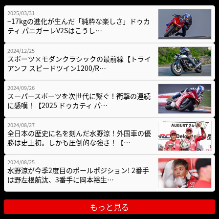
2025/03/31
−17kgの進化が生んだ「純粋な楽しさ」ドゥカ
ティ パニガーレV2Sはこうし…
2024/12/25
スポーツ×モダンクラシックの最前線【トライ
アンフ スピードツイン1200/R…
2024/09/26
スーパースポーツを次世代に繋ぐ！衝撃の連続
に感嘆！【2025 ドゥカティ パ…
2024/08/27
全日本の歴史に名を刻んだ水野涼！外国車の優
勝は史上初。しかも圧倒的な強さ！【…
2024/08/25
水野涼が今季2度目のポールポジション! 2番手
は野左根航汰、3番手に岡本裕生…
もっと見る