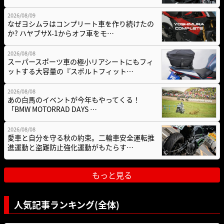
2026/08/09
なぜヨシムラはコンプリート車を作り続けたの
か? ハヤブサX-1からオフ車をモ…
2026/08/08
スーパースポーツ車の極小リアシートにもフィ
ットする大容量の『スポルトフィット…
2026/08/08
あの白馬のイベントが今年もやってくる！
「BMW MOTORRAD DAYS …
2026/08/08
愛車と自分を守る秋の約束。二輪車安全運転推
進運動と盗難防止強化運動がもたらす…
もっと見る
人気記事ランキング(全体)