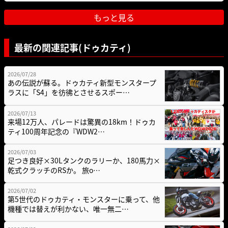
もっと見る
最新の関連記事(ドゥカティ)
2026/07/28
あの伝説が蘇る。ドゥカティ新型モンスタープ
ラスに「S4」を彷彿とさせるスポー…
2026/07/13
来場12万人、パレードは驚異の18km！ドゥカ
ティ100周年記念の『WDW2…
2026/07/03
足つき良好×30Lタンクのラリーか、180馬力×
乾式クラッチのRSか。 旅o…
2026/07/02
第5世代のドゥカティ・モンスターに乗って、他
機種では替えが利かない、唯一無二…