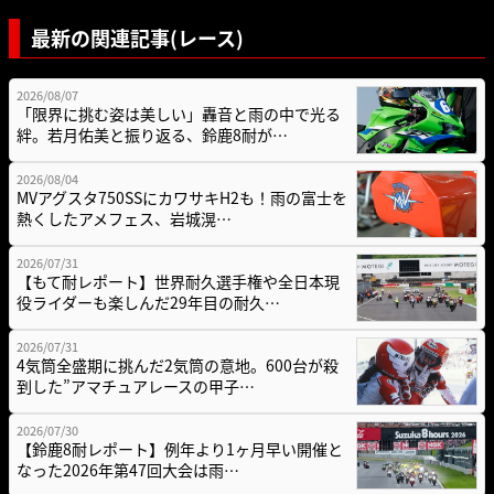
最新の関連記事(レース)
2026/08/07
「限界に挑む姿は美しい」轟音と雨の中で光る
絆。若月佑美と振り返る、鈴鹿8耐が…
2026/08/04
MVアグスタ750SSにカワサキH2も！雨の富士を
熱くしたアメフェス、岩城滉…
2026/07/31
【もて耐レポート】世界耐久選手権や全日本現
役ライダーも楽しんだ29年目の耐久…
2026/07/31
4気筒全盛期に挑んだ2気筒の意地。600台が殺
到した”アマチュアレースの甲子…
2026/07/30
【鈴鹿8耐レポート】例年より1ヶ月早い開催と
なった2026年第47回大会は雨…