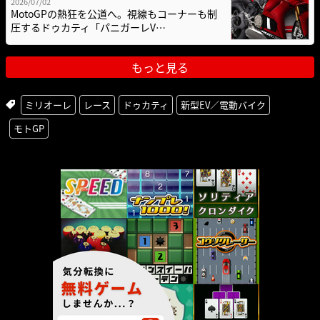
2026/07/02
MotoGPの熱狂を公道へ。視線もコーナーも制
圧するドゥカティ「パニガーレV…
もっと見る
ミリオーレ
レース
ドゥカティ
新型EV／電動バイク
モトGP