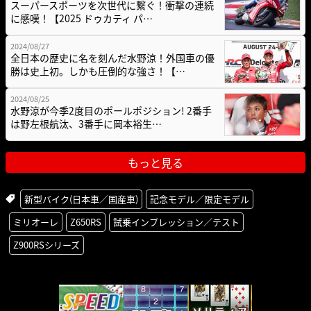
スーパースポーツを次世代に繋ぐ！衝撃の連続
に感嘆！【2025 ドゥカティ パ…
2024/08/27
全日本の歴史に名を刻んだ水野涼！外国車の優
勝は史上初。しかも圧倒的な強さ！【…
2024/08/25
水野涼が今季2度目のポールポジション! 2番手
は野左根航汰、3番手に岡本裕生…
もっと見る
新型バイク(日本車／国産車)
記念モデル／限定モデル
ミリオーレ
Z650RS
試乗インプレッション／テスト
Z900RSシリーズ