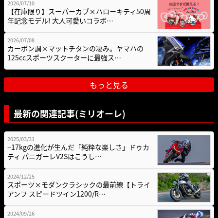
2026/07/10
【在庫限り】スーパーカブ×ハローキティ50周
年記念モデル! 大人可愛いコラボ…
2026/07/08
カーボン調×マットチタンの凄み。ヤマハの
125ccスポーツスクーターに最強ス…
もっと見る
最新の関連記事(ミリオーレ)
2025/03/31
−17kgの進化が生んだ「純粋な楽しさ」ドゥカ
ティ パニガーレV2Sはこうし…
2024/12/25
スポーツ×モダンクラシックの最前線【トライ
アンフ スピードツイン1200/R…
2024/09/26