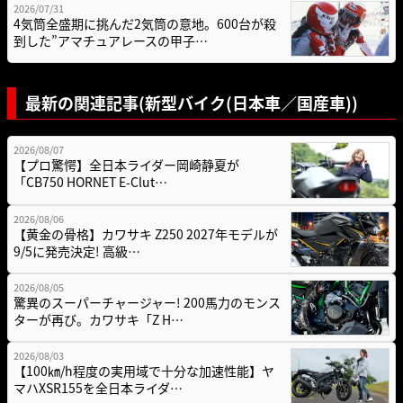
2026/07/31
4気筒全盛期に挑んだ2気筒の意地。600台が殺
到した”アマチュアレースの甲子…
最新の関連記事(新型バイク(日本車／国産車))
2026/08/07
【プロ驚愕】全日本ライダー岡崎静夏が
「CB750 HORNET E-Clut…
2026/08/06
【黄金の骨格】カワサキ Z250 2027年モデルが
9/5に発売決定! 高級…
2026/08/05
驚異のスーパーチャージャー! 200馬力のモンス
ターが再び。カワサキ「Z H…
2026/08/03
【100㎞/h程度の実用域で十分な加速性能】ヤ
マハXSR155を全日本ライダ…