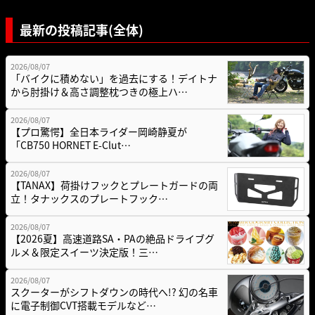
最新の投稿記事(全体)
2026/08/07
「バイクに積めない」を過去にする！デイトナ
から肘掛け＆高さ調整枕つきの極上ハ…
2026/08/07
【プロ驚愕】全日本ライダー岡崎静夏が
「CB750 HORNET E-Clut…
2026/08/07
【TANAX】荷掛けフックとプレートガードの両
立！タナックスのプレートフック…
2026/08/07
【2026夏】高速道路SA・PAの絶品ドライブグ
ルメ＆限定スイーツ決定版！三…
2026/08/07
スクーターがシフトダウンの時代へ!? 幻の名車
に電子制御CVT搭載モデルなど…