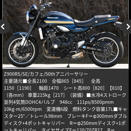
Z900RS/SE/カフェ/50thアニバーサリー
主要諸元■全長2100 全幅865［845］ 全高
1150［1190］ 軸距1470 シート高800［820］【810】
（各mm） 車重215kg［217］（装備）■水冷4ストローク
並列4気筒DOHC4バルブ 948cc 111ps/8500pmm
10kg-m/6500rpm 変速機6段 燃料タンク容量17L■キャ
スター25°／トレール98mm ブレーキF＝φ300mmダブル
ディスク+4ポットキャリパー R＝φ250mmディスク+1ポ
ットキャリパー タイヤサイズF＝120/70ZR17 R＝