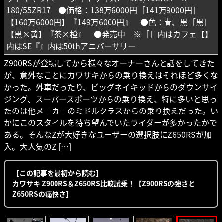
180/55ZR17 ●価格：138万6000円［141万9000円］
【160万6000円】『149万6000円』 ●色：青、黒［黒］
【黒×黄】『茶×橙』 ●発売中 ※［］内はカフェ【】
内はSE『』内は50thアニバーサリー
Z900RSが登場してから様々なオーナーさんと話をしてきた
が、意外なことにカワサキからの乗り換えはそれほど多くな
かった。外車だったり、ビッグネイキッドからのダウンサイ
ジング、スーパースポーツからの乗り換え、特に多いと思っ
たのは他メーカーのミドルクラスからの乗り換えだった。い
かにこのスタイルを待ち望んでいたライダーが多かったかで
ある。そんなZが大好きなユーザーの選択肢にZ650RSが加
入。大人気のZ […]
【この記事を最初から読む】
カワサキ Z900RS＆Z650RS比較試乗！【Z900RSの強さと
Z650RSの痛快さ】