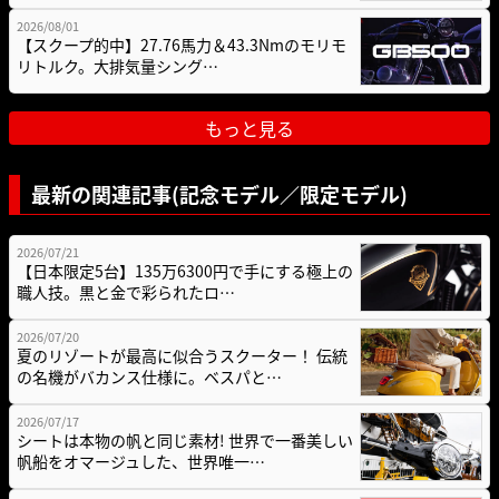
2026/08/01
【スクープ的中】27.76馬力＆43.3Nmのモリモ
リトルク。大排気量シング…
もっと見る
最新の関連記事(記念モデル／限定モデル)
2026/07/21
【日本限定5台】135万6300円で手にする極上の
職人技。黒と金で彩られたロ…
2026/07/20
夏のリゾートが最高に似合うスクーター！ 伝統
の名機がバカンス仕様に。ベスパと…
2026/07/17
シートは本物の帆と同じ素材! 世界で一番美しい
帆船をオマージュした、世界唯一…