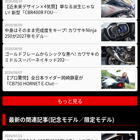
2026/08/10
【近未来デザイン×4気筒】単なる派生じゃな
い! 新型「CBR400R FOU…
2026/08/09
中身はそのまま完成度をキープ! カワサキNinja
250が2027年モデル…
2026/08/08
ゴールドフレームからシックな黒へ! カワサキの
ミドルスーパーネイキッド202…
2026/08/07
【プロ驚愕】全日本ライダー岡崎静夏が
「CB750 HORNET E-Clut…
もっと見る
最新の関連記事(記念モデル／限定モデル)
2026/07/21