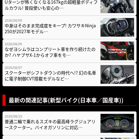
Uターンが怖くなくなる167kgの超軽量ボディフ
ルカウル! 普段使いも安心の…
2026/08/09
中身はそのまま完成度をキープ! カワサキNinja
250が2027年モデル…
2026/08/09
なぜヨシムラはコンプリート車を作り続けたの
か? ハヤブサX-1からオフ車をモ…
2026/08/07
スクーターがシフトダウンの時代へ!? 幻の名車
に電子制御CVT搭載モデルなど…
最新の関連記事(新型バイク(日本車／国産車))
2026/08/10
普通二輪で乗れるスズキの最高峰ラグジュアリ
ースクーター。バイオガソリンに対応…