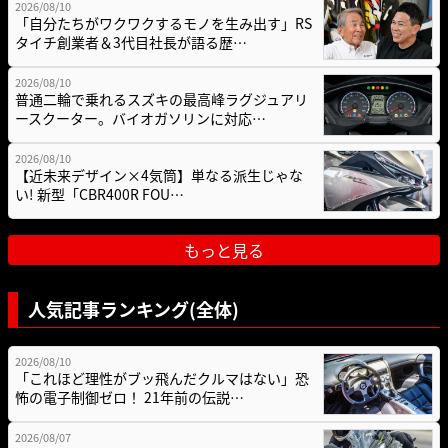
2026/08/10
「自分たちがワクワクするモノを生み出す」RS
タイチ創業者＆3代目社長が語る歴…
2026/08/10
普通二輪で乗れるスズキの最高峰ラグジュアリ
ースクーター。バイオガソリンに対応…
2026/08/10
【近未来デザイン×4気筒】単なる派生じゃな
い! 新型「CBR400R FOU…
もっと見る
人気記事ランキング(全体)
2026/08/10
「これほど理性がブッ飛んだクルマはない」恐
怖の電子制御ゼロ！ 21年前の伝説…
2026/08/07