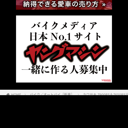
HOME
バイク／オートバイ［新車］
カワサキ Z900RS＆Z650R
ヤングマシンとは？
ご利用案内
執筆／編集メンバー