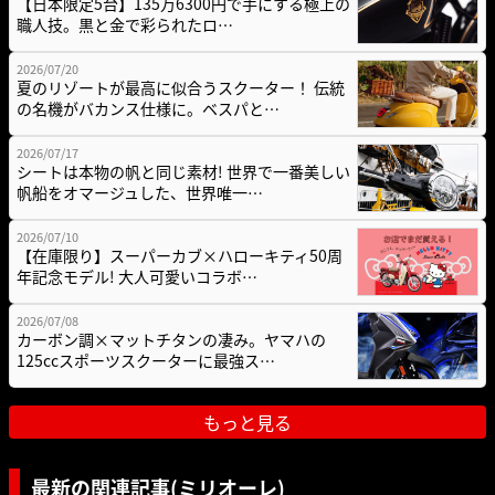
【日本限定5台】135万6300円で手にする極上の
職人技。黒と金で彩られたロ…
2026/07/20
夏のリゾートが最高に似合うスクーター！ 伝統
の名機がバカンス仕様に。ベスパと…
2026/07/17
シートは本物の帆と同じ素材! 世界で一番美しい
帆船をオマージュした、世界唯一…
2026/07/10
【在庫限り】スーパーカブ×ハローキティ50周
年記念モデル! 大人可愛いコラボ…
2026/07/08
カーボン調×マットチタンの凄み。ヤマハの
125ccスポーツスクーターに最強ス…
もっと見る
最新の関連記事(ミリオーレ)