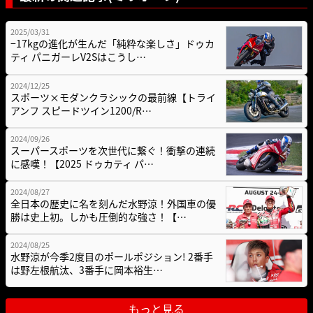
2025/03/31
−17kgの進化が生んだ「純粋な楽しさ」ドゥカ
ティ パニガーレV2Sはこうし…
2024/12/25
スポーツ×モダンクラシックの最前線【トライ
アンフ スピードツイン1200/R…
2024/09/26
スーパースポーツを次世代に繋ぐ！衝撃の連続
に感嘆！【2025 ドゥカティ パ…
2024/08/27
全日本の歴史に名を刻んだ水野涼！外国車の優
勝は史上初。しかも圧倒的な強さ！【…
2024/08/25
水野涼が今季2度目のポールポジション! 2番手
は野左根航汰、3番手に岡本裕生…
もっと見る