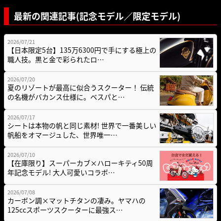
最新の関連記事(記念モデル／限定モデル)
2026/07/21
【日本限定5台】135万6300円で手にする極上の
職人技。黒と金で彩られたロ…
2026/07/20
夏のリゾートが最高に似合うスクーター！ 伝統
の名機がバカンス仕様に。ベスパと…
2026/07/17
シートは本物の帆と同じ素材! 世界で一番美しい
帆船をオマージュした、世界唯一…
2026/07/10
【在庫限り】スーパーカブ×ハローキティ50周
年記念モデル! 大人可愛いコラボ…
2026/07/08
カーボン調×マットチタンの凄み。ヤマハの
125ccスポーツスクーターに最強ス…