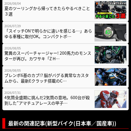
2026/08/04
夏のツーリングから帰ってきたらやるべきこと
３選
2026/07/29
「スイッチONで明らかに違いを感じる…」あら
ゆる車種に取付OK。コンパクトボ…
2026/08/05
驚異のスーパーチャージャー! 200馬力のモンス
ターが再び。カワサキ「Z H…
2026/08/05
ブレンボ6基のカブ!? 脳がバグる異常なカスタ
ムから、最新Eクラッチ搭載のC…
2026/07/31
4気筒全盛期に挑んだ2気筒の意地。600台が殺
到した”アマチュアレースの甲子…
最新の関連記事(新型バイク(日本車／国産車))