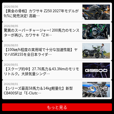
2026/08/06
【黄金の骨格】カワサキ Z250 2027年モデルが
9/5に発売決定! 高級…
2026/08/05
驚異のスーパーチャージャー! 200馬力のモンス
ターが再び。カワサキ「Z H…
2026/08/03
【100㎞/h程度の実用域で十分な加速性能】ヤ
マハXSR155を全日本ライダ…
2026/08/01
【スクープ的中】27.76馬力＆43.3Nmのモリモ
リトルク。大排気量シング…
2026/08/01
【シリーズ最高58馬力＆14kg軽量化】新型
CB400SFは「E-Clutc…
もっと見る