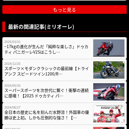
もっと見る
最新の関連記事(ミリオーレ)
2025/03/31
−17kgの進化が生んだ「純粋な楽しさ」ドゥカ
ティ パニガーレV2Sはこうし…
2024/12/25
スポーツ×モダンクラシックの最前線【トライ
アンフ スピードツイン1200/R…
2024/09/26
スーパースポーツを次世代に繋ぐ！衝撃の連続
に感嘆！【2025 ドゥカティ パ…
2024/08/27
全日本の歴史に名を刻んだ水野涼！外国車の優
勝は史上初。しかも圧倒的な強さ！【…