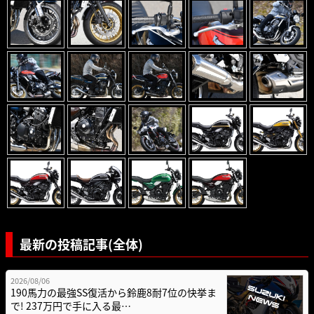
最新の投稿記事(全体)
2026/08/06
190馬力の最強SS復活から鈴鹿8耐7位の快挙ま
で! 237万円で手に入る最…