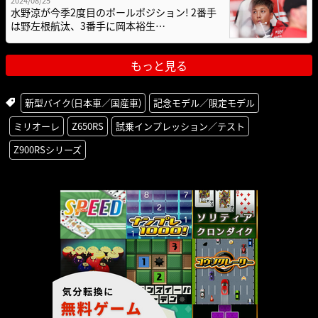
2024/08/25
水野涼が今季2度目のポールポジション! 2番手
は野左根航汰、3番手に岡本裕生…
もっと見る
新型バイク(日本車／国産車)
記念モデル／限定モデル
ミリオーレ
Z650RS
試乗インプレッション／テスト
Z900RSシリーズ