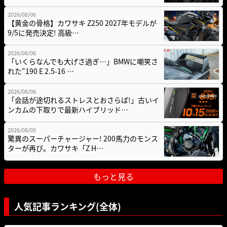
2026/08/06
【黄金の骨格】カワサキ Z250 2027年モデルが
9/5に発売決定! 高級…
2026/08/06
「いくらなんでも大げさ過ぎ…」BMWに嘲笑さ
れた“190 E 2.5-16 …
2026/08/06
「会話が途切れるストレスとおさらば!」古いイ
ンカムの下取りで最新ハイブリッド…
2026/08/05
驚異のスーパーチャージャー! 200馬力のモンス
ターが再び。カワサキ「Z H…
もっと見る
人気記事ランキング(全体)