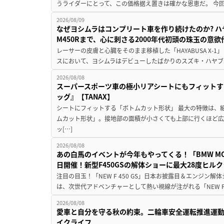
うライダーにとって、この価格据え置きは確かな恩恵だ。 今回の
2026/08/09
なぜヨシムラはコンプリート車を作り続けたのか? ハ
M450Rまで、心に刺さる2000年代初頭の珠玉の意
レーサーの皮膚と心臓をそのまま移植した「HAYABUSA X-1」 
スにおいて、ヨシムラはデビューしたばかりのスズキ・ハヤブ
2026/08/08
スーパースポーツ車の極小リアシートにもフィットす
ッグ』【TANAX】
シートにフィットする「ボトムカット形状」 最大の特徴は、
ムカット形状」。接地部の面積が小さくても上部に行くほど
ッ[…]
2026/08/08
あの白馬のイベントが今年もやってくる！「BMW MOTORR
日開催！新型F450GSの解体ショーに最大28度ヒル
注目の目玉！「NEW F 450 GS」日本お披露目＆エンジン
は、次世代アドベンチャーとして熱い視線が注がれる「NEW F 45
2026/08/08
愛車と自分を守る秋の約束。二輪車安全運転推進運
イクライフ