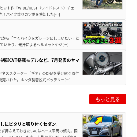
ット作「WIDE/REST（ワイドレスト）チェ
発売！バイク乗りのツボを熟知した[…]
と疲れから「早くバイクをガレージにしまいたい」と
ていたり、発汗によるヘルメットやジ[…]
子制御CVT搭載モデルなど、7月発表のヤマ
ジネススクーター「ギア」のDNAを受け継ぐ原付
発売された。ホンダ製着脱式バッテリー[…]
もっと見る
越しにピタリと張り付くセダン。
まず押さえておきたいのはベース車両の傾向。国