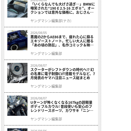
「いくらなんでも大げさ過ぎ…」BMWに
嘲笑された“190 E 2.5-16 エボⅡ”。オー
クションでは意外な価格に。おじさん達
が少年だった頃の憧れのクルマを深堀り
ヤングマシン編集部(ナカ)
2026/08/05
悪魔のZからAE86まで、疲れた心に蘇る
エキゾーストノート。忙しい大人に贈る
「あの頃の熱狂」、名作コミック＆映画
の愛機たちが東京駅地下に期間限定で集
結！
ヤングマシン編集部
2026/08/07
スクーターがシフトダウンの時代へ!? 幻
の名車に電子制御CVT搭載モデルなど、7
月発表のヤマハ注目ニュース総まとめ
ヤングマシン編集部
2026/08/07
Uターンが怖くなくなる167kgの超軽量
ボディフルカウル! 普段使いも安心のフ
レンドリースポーツ、カワサキ「ニンジ
ャ400」2027モデルが価格据え置きで
9/5発売
ヤングマシン編集部
2026/08/06