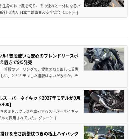
動 生身の体で風を切り、その流れと一体になるバ
社団法人 日本二輪車普及安全協会（以下[…]
ウル! 普段使いも安心のフレンドリースポ
え置きで9/5発売
ー 普段のツーリングで、愛車の取り回しに苦労
ほしい」とヤキモキした経験はないだろうか。そ
ルスーパーネイキッド2027年モデルが9月
400】
ワサキのミドルクラスを牽引するスーパーネイキッ
モデルで採用されていた、グレー[…]
肘掛け＆高さ調整枕つきの極上ハイバック