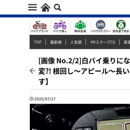
TOP
最新順
人気順
YMスクープCG
新車
[画像 No.2/2]白バイ乗
変?! 根回し～アピール～長
す】
2025/07/17