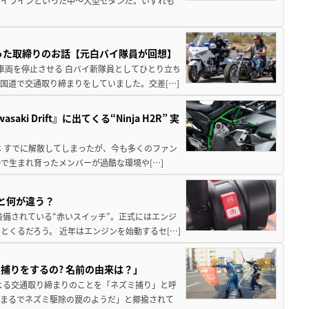
カイラインといった中〜大型セダンだ。いずれも
焦った取締りのお話【元白バイ隊員が回想】
車両を停止させる 白バイ新隊員としてひとり立ち
国道で交通取り締まりをしていました。交差[…]
 Drift』に出てくる“Ninja H2R” 実
は すでに解散してしまったが、今も多くのファン
ーで生まれ育ったメンバーが過酷な環境や[…]
Fと何が違う？
装備されている“赤いスイッチ”。正式にはエンジ
くるだろう。 近年はエンジンを始動するセ[…]
捕りをするの? 名前の由来は？」
よる交通取り締まりのことを「ネズミ捕り」と呼
「まるでネズミ駆除の罠のようだ」と揶揄されて