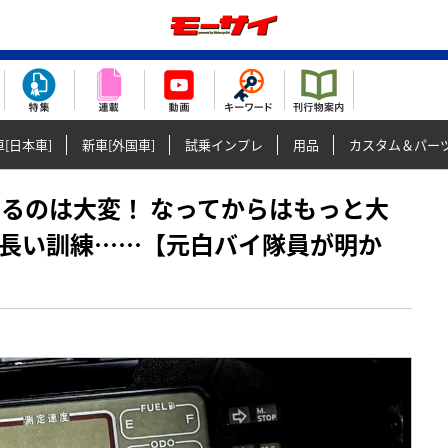
[日本車]
新車[外国車]
試乗インプレ
用品
カスタム＆パー
りになるのは大変！ なってからはもっと大
い長い訓練……【元白バイ隊員が明か