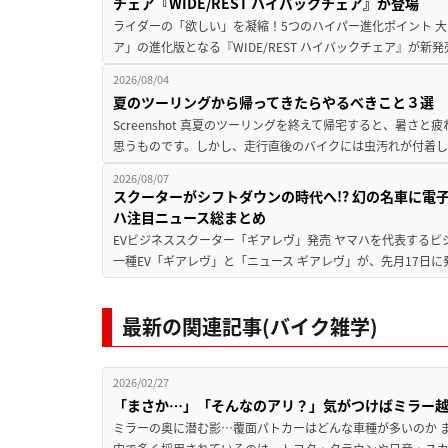
チェア『WIDE/REST ハイバックチェア』が登場
ライダーの「欲しい」を凝縮！5つのハイパー進化ポイント 大ヒ
ア」の進化版となる『WIDE/REST ハイバックチェア』が新
2026/08/04
夏のツーリングから帰ってきたらやるべきこと３選
Screenshot 真夏のツーリングを終えて帰宅すると、暑さ
思うものです。しかし、走行直後のバイクには虫汚れが付着し
2026/08/07
スクーターがシフトダウンの時代へ!? 幻の名車に電
ハ注目ニュース総まとめ
EVビジネススクーター「ギアレヴ」発売 ヤマハを代表するビ
一種EV「ギアレヴ」と「ニュース ギアレヴ」が、先月17日に
最新の関連記事(バイク雑学)
2026/02/27
「まさか…」「そんなのアリ？」気がつけばミラー
ミラーの奥に潜む影…覆面パトカーはどんな車種が多いのか 