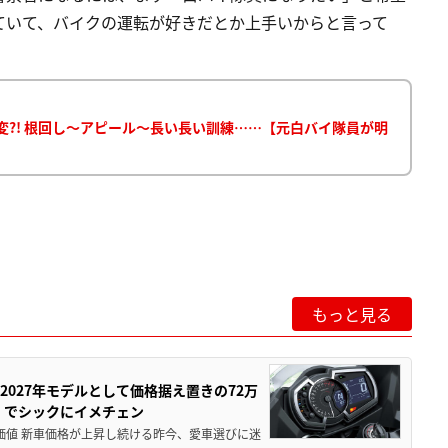
ていて、バイクの運転が好きだとか上手いからと言って
変?! 根回し～アピール～長い長い訓練……【元白バイ隊員が明
もっと見る
0が2027年モデルとして価格据え置きの72万
」でシックにイメチェン
円の価値 新車価格が上昇し続ける昨今、愛車選びに迷