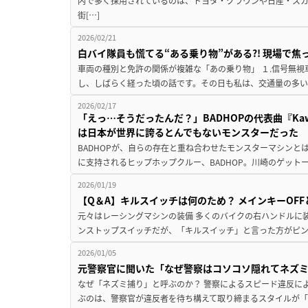
内で多く採用されているのは、トヨタ・クラウンや日産・ス
街[…]
2026/02/21
白バイ隊員も慌てる“ある乗り物”がある?! 現場で
車両の種別と免許の関係が複雑な「あの乗り物」 １.信号無視
し、しばらく経った頃の話です。その日も私は、交通量の多い
2026/02/17
「えっ…そうだったんだ？」BADHOPの代表曲『Kawasaki
は日本が世界に誇るとんでもないモンスターだった
BADHOPが、自らの存在と重ね合わせたモンスターマシンと
に支持されるヒップホップクルー、BADHOP。川崎のゲット
2026/01/19
【Q＆A】キルスイッチは何のため？ メインキーOF
元々はレーシングマシンの装備 多くのバイクの右ハンドルに
ンストップスイッチだが、「キルスイッチ」と言った方がピンと
2026/01/05
元警察官に聞いた「なぜ警察はコソコソ隠れてネズミ
なぜ「ネズミ捕り」と呼ぶのか？ 警察によるスピード違反に
ぶのは、警察官が違反者を待ち構えて取り締まるスタイルが