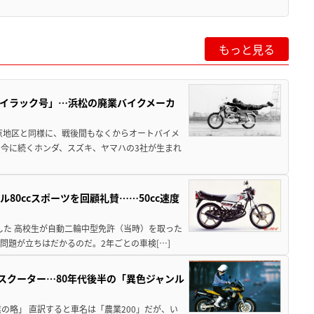
もっと見る
のライラック号」…浜松の廃業バイクメーカ
京地区と同様に、戦後間もなくからオートバイメ
今に続くホンダ、スズキ、ヤマハの3社が生まれ
ル80ccスポーツを回顧礼賛……50cc速度
目した 高校生が自動二輪中型免許（当時）を取った
問題が立ちはだかるのだ。2年ごとの車検[…]
ドスクーター…80年代後半の「異色ジャンル
E＝農業の略」 直訳すると車名は「農業200」だが、い