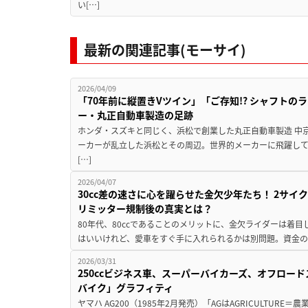
い[…]
最新の関連記事(モーサイ)
2026/04/09
「70年前に縦置きVツイン」「ご存知!? シャフト
ー・丸正自動車製造の足跡
ホンダ・スズキと同じく、浜松で創業した丸正自動車製造 中
ーカーが乱立した浜松とその周辺。世界的メーカーに飛躍して
[…]
2026/04/07
30cc差の速さに心を躍らせた金欠少年たち！ 2サイク
リミッター規制後の真実とは？
80年代、80ccであることのメリットに、金欠ライダーは着
はいいけれど、愛車をすぐ手に入れられるかは別問題。資金の
2026/03/31
250ccビジネス車、スーパーバイカーズ、オフロー
バイク」グラフィティ
ヤマハ AG200（1985年2月発売）「AGはAGRICULTUR