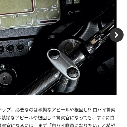
テップ、必要なのは執拗なアピールや根回し!? 白バイ警察
執拗なアピールや根回し!? 警察官になっても、すぐに白
警察官になるには、まず「白バイ隊員になりたい」と希望