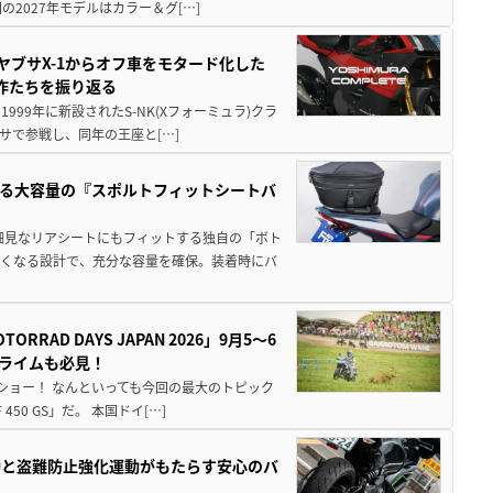
2027年モデルはカラー＆グ[…]
ヤブサX-1からオフ車をモタード化した
欲作たちを振り返る
1999年に新設されたS-NK(Xフォーミュラ)クラ
サで参戦し、同年の王座と[…]
る大容量の『スポルトフィットシートバ
細見なリアシートにもフィットする独自の「ボト
広くなる設計で、充分な容量を確保。装着時にバ
AD DAYS JAPAN 2026」9月5〜6
クライムも必見！
解体ショー！ なんといっても今回の最大のトピック
0 GS」だ。 本国ドイ[…]
動と盗難防止強化運動がもたらす安心のバ