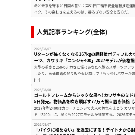
命と未来を守る20日間の誓い：第51回二輪車安全運転推進運
イク。その楽しさを支えるのは、揺るぎない安全と安心だ。一般
人気記事ランキング(全体)
2026/08/07
Uターンが怖くなくなる167kgの超軽量ボディフルカ
ーツ、カワサキ「ニンジャ400」2027モデルが価格据
大型の重さと250の非力さに悩むあなたへ贈るスポーツツアラ
したり、高速道路の登り坂や追い越しで「もう少しパワーが
[…]
2026/08/08
ゴールドフレームからシックな黒へ! カワサキのミド
5日発売。物価高を吹き飛ばす77万円据え置き価格【Z
2027年型Z400はカラーチェンジで大人の色気をまとう カ
ド「Z400」に、早くも2027年モデルが登場する。 2026年
2026/08/07
「バイクに積めない」を過去にする！デイトナから