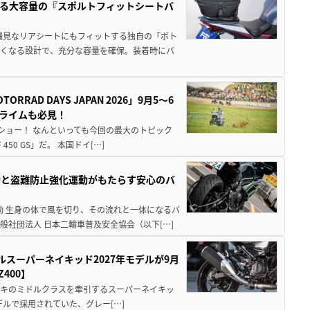
る大容量の『スポルトフィットシートバ
細見なリアシートにもフィットする独自の「ボト
広くなる設計で、充分な容量を確保。装着時にバ
AD DAYS JAPAN 2026」9月5〜6
クライムも必見！
解体ショー！ なんといっても今回の最大のトピック
0 GS」だ。 本国ドイ[…]
動と盗難防止強化運動がもたらす安心のバ
動 生身の体で風を切り、その流れと一体になるバ
社団法人 日本二輪車普及安全協会（以下[…]
ルスーパーネイキッド2027年モデルが9月
400】
ワサキのミドルクラスを牽引するスーパーネイキッ
モデルで採用されていた、グレー[…]