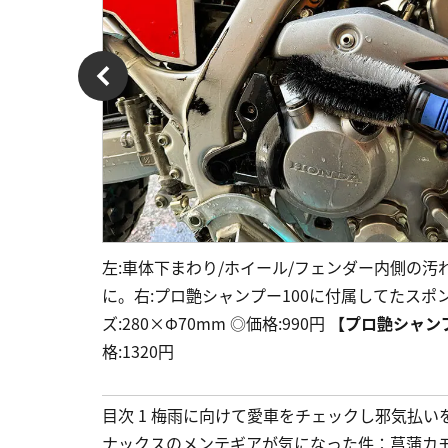
左:車体下まわり/ホイール/フェンダー内側の
に。右:プロ艶シャンプー100に付属してたスポ
ズ:280×Φ70mm ◎価格:990円
【プロ艶シャンプ
格:1320円
目次 1 梅雨に向けて愛車をチェックし邪気払いを
ナックスのメンテギアが気になった件：菖蒲カモン