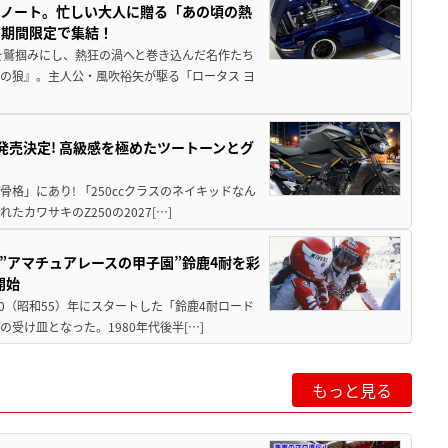
トノート。忙しい大人に贈る「あの頃の熱
に期間限定で集結！
を鷲掴みにし、熱狂の渦へと巻き込んだ名作たち
の狼』。主人公・風吹裕矢が駆る「ロータス ヨ
5に発売決定! 高級感を極めたツートーンとグ
骨格」にあり! 「250ccクラスのネイキッドなん
ワサキのZ250の2027[…]
た”アマチュアレースの甲子園”鈴鹿4耐を彩
開始
80（昭和55）年にスタートした「鈴鹿4耐ロード
受け皿となった。1980年代後半[…]
もっと見る