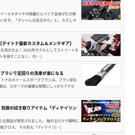
ホイールやタイヤが綺麗だとバイク全体が引き締
います。「オシャレは足元から」と。 ただしキ
降臨【デイトナ最新カスタム＆メンテギア】
用性を両立せよ！ 2026年モデルとしてストリートを
ットを崩すことなく、タ[…]
用ブラシで足回りの洗車が楽になる
イトナのホイールスポークブラシは、ブラシ部を
特徴は、スポークの複雑な隙間にしっかりアクセ
 究極の拭き取りアイテム「ディテイリン
て新たな商品が発売されました。 触れるだけで瞬時に
クロス。 その名も「ディテイリ[…]