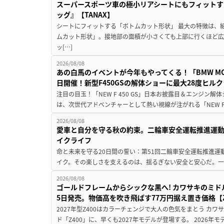
スーパースポーツ車の極小リアシートにもフィットす
ッグ』【TANAX】
シートにフィットする「ボトムカット形状」 最大の特徴は、
ムカット形状」。接地部の面積が小さくても上部に行くほど
ッ[…]
2026/08/08
あの白馬のイベントが今年もやってくる！「BMW MOTORR
日開催！新型F450GSの解体ショーに最大28度ヒル
注目の目玉！「NEW F 450 GS」日本お披露目＆エンジン
は、次世代アドベンチャーとして熱い視線が注がれる「NEW F 45
2026/08/08
愛車と自分を守る秋の約束。二輪車安全運転推進運
イクライフ
命と未来を守る20日間の誓い：第51回二輪車安全運転推進運
イク。その楽しさを支えるのは、揺るぎない安全と安心だ。一般
2026/08/08
ゴールドフレームからシックな黒へ! カワサキのミド
5日発売。物価高を吹き飛ばす77万円据え置き価格【Z
2027年型Z400はカラーチェンジで大人の色気をまとう カ
ド「Z400」に、早くも2027年モデルが登場する。 2026年