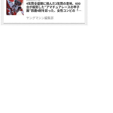
4気筒全盛期に挑んだ2気筒の意地。600
台が殺到した”アマチュアレースの甲子
園”鈴鹿4耐を彩った、女性コンビの「ス
ズキGSX400E」が特別展示開始
ヤングマシン編集部