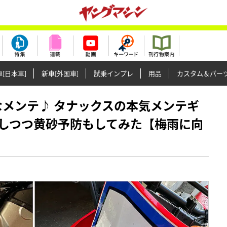
[日本車]
新車[外国車]
試乗インプレ
用品
カスタム＆パー
立派なメンテ♪ タナックスの本気メンテギ
しつつ黄砂予防もしてみた【梅雨に向