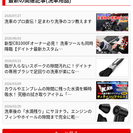
最新の関連記事(洗車用品)
2026/07/27
洗車のプロ直伝！足まわり洗浄のコツ教えます
2026/06/03
新型CB1000Fオーナー必見！ 洗車ツールも同時
降臨【デイトナ最新カスタム…
2026/03/15
指が入らないスポークの隙間汚れに！デイトナ
の専用ブラシで足回りの洗車が楽にな…
2026/03/09
カウルやエンブレムの隙間に残った水滴を瞬時
吸水！ 究極の拭き取りアイテム「…
2026/02/20
洗車後の「水滴残り」にサヨナラ。エンジンの
フィンやホイールの隙間まで完全に乾…