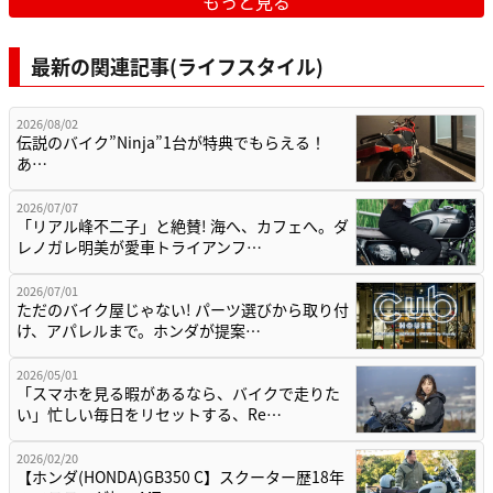
もっと見る
最新の関連記事(ライフスタイル)
2026/08/02
伝説のバイク”Ninja”1台が特典でもらえる！
あ…
2026/07/07
「リアル峰不二子」と絶賛! 海へ、カフェへ。ダ
レノガレ明美が愛車トライアンフ…
2026/07/01
ただのバイク屋じゃない! パーツ選びから取り付
け、アパレルまで。ホンダが提案…
2026/05/01
「スマホを見る暇があるなら、バイクで走りた
い」忙しい毎日をリセットする、Re…
2026/02/20
【ホンダ(HONDA)GB350 C】スクーター歴18年