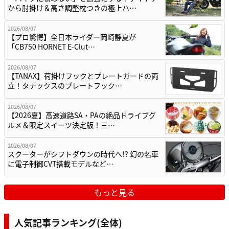
から肘掛け＆高さ調整枕つきの極上ハ…
2026/08/07
【プロ驚愕】全日本ライダー岡崎静夏が
「CB750 HORNET E-Clut…
2026/08/07
【TANAX】荷掛けフックとプレートガードの両
立！タナックスのプレートフック…
2026/08/07
【2026夏】高速道路SA・PAの絶品ドライブグ
ルメ＆限定スイーツ決定版！三…
2026/08/07
スクーターがシフトダウンの時代へ!? 幻の名車
に電子制御CVT搭載モデルなど…
もっと見る
人気記事ランキング(全体)