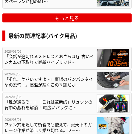
のベテランが初のMT…
もっと見る
最新の関連記事(バイク用品)
2026/08/06
「会話が途切れるストレスとおさらば!」古いイ
ンカムの下取りで最新ハイブリッド…
2026/08/05
「それ、ヤバいですよ…」夏場のパンパンタイ
ヤの恐怖…。高温が続くこの季節だか…
2026/08/03
「風が通るぞ…」「これは革新的」リュックの
背中の蒸れを解消！ 幅広いバッグに…
2026/08/01
ファン穴を隠して街着でも使えて、炎天下のガ
レージ作業が涼しく乗り切れる。ワー…