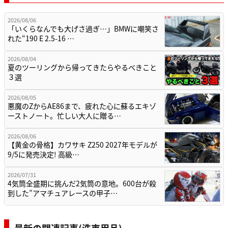
2026/08/06
「いくらなんでも大げさ過ぎ…」BMWに嘲笑さ
れた“190 E 2.5-16 …
2026/08/04
夏のツーリングから帰ってきたらやるべきこと
３選
2026/08/05
悪魔のZからAE86まで、疲れた心に蘇るエキゾ
ーストノート。忙しい大人に贈る…
2026/08/06
【黄金の骨格】カワサキ Z250 2027年モデルが
9/5に発売決定! 高級…
2026/07/31
4気筒全盛期に挑んだ2気筒の意地。600台が殺
到した”アマチュアレースの甲子…