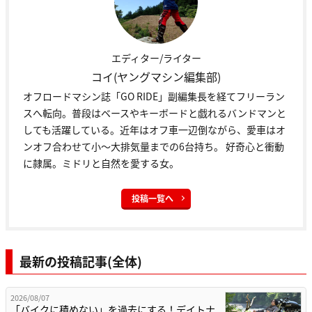
エディター/ライター
コイ(ヤングマシン編集部)
オフロードマシン誌「GO RIDE」副編集長を経てフリーラン
スへ転向。普段はベースやキーボードと戯れるバンドマンと
しても活躍している。近年はオフ車一辺倒ながら、愛車はオ
ンオフ合わせて小〜大排気量までの6台持ち。 好奇心と衝動
に隷属。ミドリと自然を愛する女。
投稿一覧へ
最新の投稿記事(全体)
2026/08/07
「バイクに積めない」を過去にする！デイトナ