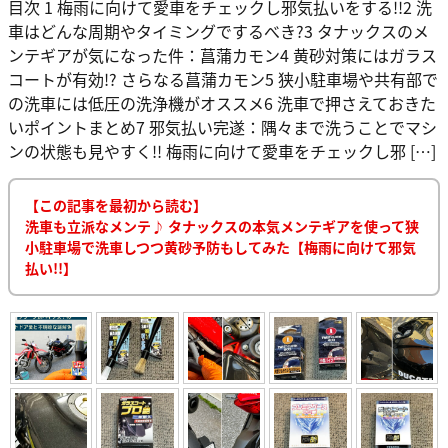
目次 1 梅雨に向けて愛車をチェックし邪気払いをする!!2 洗
車はどんな周期やタイミングでするべき?3 タナックスのメ
ンテギアが気になった件：菖蒲カモン4 黄砂対策にはガラス
コートが有効!? さらなる菖蒲カモン5 狭小駐車場や共有部で
の洗車には低圧の洗浄機がオススメ6 洗車で押さえておきた
いポイントまとめ7 邪気払い完遂：隅々まで洗うことでマシ
ンの状態も見やすく!! 梅雨に向けて愛車をチェックし邪 […]
【この記事を最初から読む】
洗車も立派なメンテ♪ タナックスの本気メンテギアを使って狭
小駐車場で洗車しつつ黄砂予防もしてみた【梅雨に向けて邪気
払い!!】