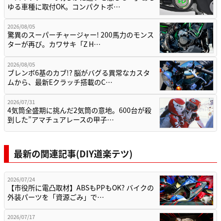
ゆる車種に取付OK。コンパクトボ…
2026/08/05
驚異のスーパーチャージャー! 200馬力のモンス
ターが再び。カワサキ「Z H…
2026/08/05
ブレンボ6基のカブ!? 脳がバグる異常なカスタ
ムから、最新Eクラッチ搭載のC…
2026/07/31
4気筒全盛期に挑んだ2気筒の意地。600台が殺
到した”アマチュアレースの甲子…
最新の関連記事(DIY道楽テツ)
2026/07/24
【市役所に電凸取材】ABSもPPもOK? バイクの
外装パーツを「資源ごみ」で…
2026/07/17