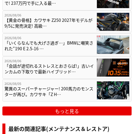
で! 237万円で手に入る最…
2026/08/06
【黄金の骨格】カワサキ Z250 2027年モデルが
9/5に発売決定! 高級…
2026/08/06
「いくらなんでも大げさ過ぎ…」BMWに嘲笑さ
れた“190 E 2.5-16 …
2026/08/06
「会話が途切れるストレスとおさらば!」古いイ
ンカムの下取りで最新ハイブリッド…
2026/08/05
驚異のスーパーチャージャー! 200馬力のモンス
ターが再び。カワサキ「Z H…
もっと見る
最新の関連記事(メンテナンス＆レストア)