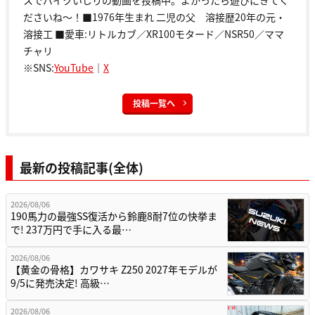
スでバイクいじりの動画を投稿中。よかったら遊びにきてく
ださいね～！■1976年生まれ 二児の父 溶接歴20年の元・
溶接工 ■愛車:リトルカブ／XR100モタード／NSR50／ママ
チャリ
※SNS:
YouTube
｜
X
投稿一覧へ
最新の投稿記事(全体)
2026/08/06
190馬力の最強SS復活から鈴鹿8耐7位の快挙ま
で! 237万円で手に入る最…
2026/08/06
【黄金の骨格】カワサキ Z250 2027年モデルが
9/5に発売決定! 高級…
2026/08/06