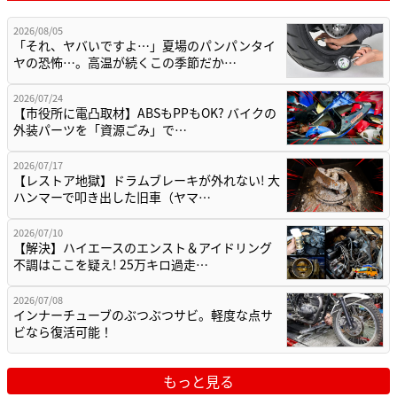
2026/08/05
「それ、ヤバいですよ…」夏場のパンパンタイ
ヤの恐怖…。高温が続くこの季節だか…
2026/07/24
【市役所に電凸取材】ABSもPPもOK? バイクの
外装パーツを「資源ごみ」で…
2026/07/17
【レストア地獄】ドラムブレーキが外れない! 大
ハンマーで叩き出した旧車（ヤマ…
2026/07/10
【解決】ハイエースのエンスト＆アイドリング
不調はここを疑え! 25万キロ過走…
2026/07/08
インナーチューブのぶつぶつサビ。軽度な点サ
ビなら復活可能！
もっと見る