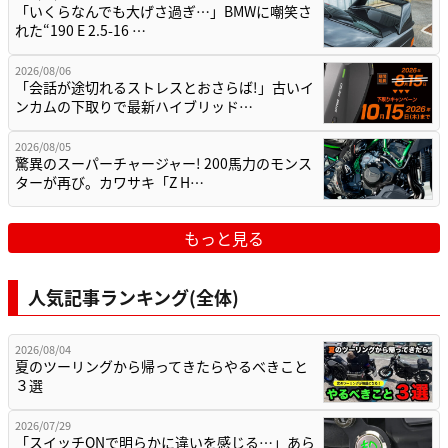
「いくらなんでも大げさ過ぎ…」BMWに嘲笑さ
れた“190 E 2.5-16 …
2026/08/06
「会話が途切れるストレスとおさらば!」古いイ
ンカムの下取りで最新ハイブリッド…
2026/08/05
驚異のスーパーチャージャー! 200馬力のモンス
ターが再び。カワサキ「Z H…
もっと見る
人気記事ランキング(全体)
2026/08/04
夏のツーリングから帰ってきたらやるべきこと
３選
2026/07/29
「スイッチONで明らかに違いを感じる…」あら