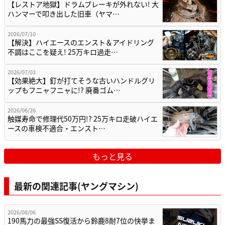
【レストア地獄】ドラムブレーキが外れない! 大
ハンマーで叩き出した旧車（ヤマ…
2026/07/10
【解決】ハイエースのエンスト＆アイドリング
不調はここを疑え! 25万キロ過走…
2026/07/03
【効果絶大】釘が打てそうな古いハンドルグリ
ップもフニャフニャに!? 廃番ゴム…
2026/06/26
触媒寿命で修理代50万円!? 25万キロ走破ハイエ
ースの車検不適合・エンスト…
もっと見る
最新の関連記事(ヤングマシン)
2026/08/06
190馬力の最強SS復活から鈴鹿8耐7位の快挙ま