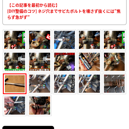
【この記事を最初から読む】
[DIY整備のコツ] ネジ穴までサビたボルトを壊さず抜くには”焦
らず急がず”