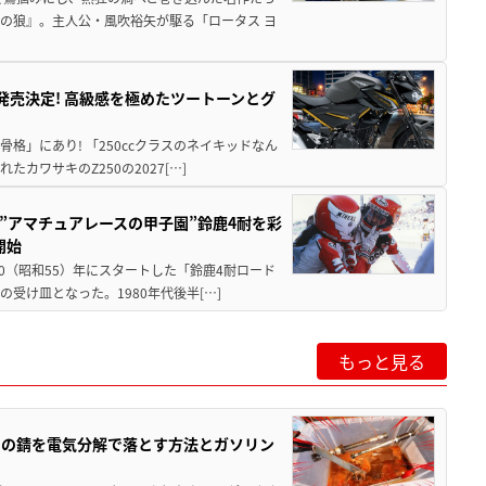
の狼』。主人公・風吹裕矢が駆る「ロータス ヨ
5に発売決定! 高級感を極めたツートーンとグ
骨格」にあり! 「250ccクラスのネイキッドなん
ワサキのZ250の2027[…]
た”アマチュアレースの甲子園”鈴鹿4耐を彩
開始
80（昭和55）年にスタートした「鈴鹿4耐ロード
受け皿となった。1980年代後半[…]
もっと見る
ツの錆を電気分解で落とす方法とガソリン