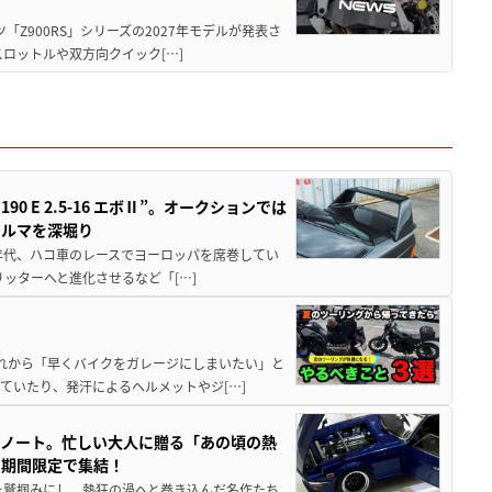
ツ「Z900RS」シリーズの2027年モデルが発表さ
ロットルや双方向クイック[…]
 E 2.5-16 エボⅡ”。オークションでは
クルマを深堀り
80年代、ハコ車のレースでヨーロッパを席巻してい
5リッターへと進化させるなど「[…]
と疲れから「早くバイクをガレージにしまいたい」と
ていたり、発汗によるヘルメットやジ[…]
トノート。忙しい大人に贈る「あの頃の熱
に期間限定で集結！
を鷲掴みにし、熱狂の渦へと巻き込んだ名作たち