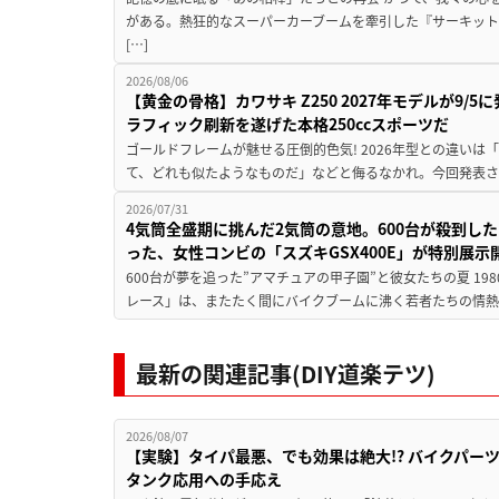
がある。熱狂的なスーパーカーブームを牽引した『サーキット
[…]
2026/08/06
【黄金の骨格】カワサキ Z250 2027年モデルが9/
ラフィック刷新を遂げた本格250ccスポーツだ
ゴールドフレームが魅せる圧倒的色気! 2026年型との違いは「
て、どれも似たようなものだ」などと侮るなかれ。今回発表されたカ
2026/07/31
4気筒全盛期に挑んだ2気筒の意地。600台が殺到し
った、女性コンビの「スズキGSX400E」が特別展示
600台が夢を追った”アマチュアの甲子園”と彼女たちの夏 19
レース」は、またたく間にバイクブームに沸く若者たちの情熱の
最新の関連記事(DIY道楽テツ)
2026/08/07
【実験】タイパ最悪、でも効果は絶大!? バイクパー
タンク応用への手応え