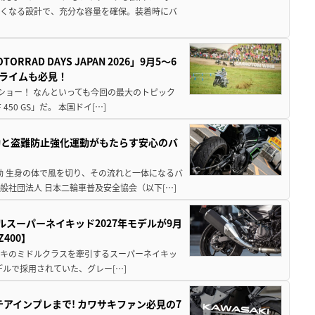
広くなる設計で、充分な容量を確保。装着時にバ
AD DAYS JAPAN 2026」9月5〜6
クライムも必見！
解体ショー！ なんといっても今回の最大のトピック
0 GS」だ。 本国ドイ[…]
動と盗難防止強化運動がもたらす安心のバ
動 生身の体で風を切り、その流れと一体になるバ
社団法人 日本二輪車普及安全協会（以下[…]
ルスーパーネイキッド2027年モデルが9月
400】
ワサキのミドルクラスを牽引するスーパーネイキッ
モデルで採用されていた、グレー[…]
テアインプレまで! カワサキファン必見の7