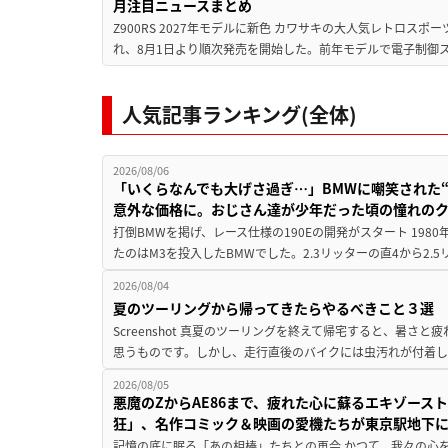
月注目ニュースまとめ
Z900RS 2027年モデルに新色 カワサキの大人気レトロスポー
れ、8月1日より順次発売を開始した。前年モデルで電子制御ス
人気記事ランキング(全体)
2026/08/06
「いくらなんでも大げさ過ぎ…」BMWに嘲笑された“190
意外な価格に。おじさん達が少年だった頃の憧れの
打倒BMWを掲げ、レース仕様の190Eの開発がスタート 19
たのはM3を投入したBMWでした。2.3リッターの直4から2.
2026/08/04
夏のツーリングから帰ってきたらやるべきこと３選
Screenshot 真夏のツーリングを終えて帰宅すると、暑さ
思うものです。しかし、走行直後のバイクには虫汚れが付着し
2026/08/05
悪魔のZからAE86まで、疲れた心に蘇るエキゾース
狂」、名作コミック＆映画の愛機たちが東京駅地下
記憶の底に眠る「あの相棒」たちとの再会 かつて、我々の心