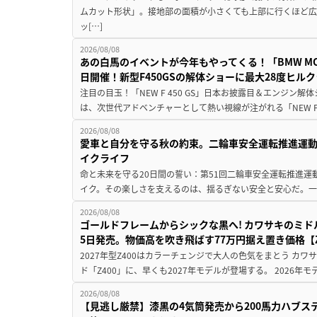
ムカット形状」。接地部の面積が小さくても上部に行くほど
ッ[…]
2026/08/08
あの白馬のイベントが今年もやってくる！「BMW MOTORR
日開催！新型F450GSの解体ショーに最大28度ヒル
注目の目玉！「NEW F 450 GS」日本お披露目＆エンジン
は、次世代アドベンチャーとして熱い視線が注がれる「NEW F 45
2026/08/08
愛車と自分を守る秋の約束。二輪車安全運転推進運
イクライフ
命と未来を守る20日間の誓い：第51回二輪車安全運転推進運
イク。その楽しさを支えるのは、揺るぎない安全と安心だ。一般
2026/08/08
ゴールドフレームからシックな黒へ! カワサキのミド
5日発売。物価高を吹き飛ばす77万円据え置き価格【Z
2027年型Z400はカラーチェンジで大人の色気をまとう カ
ド「Z400」に、早くも2027年モデルが登場する。 2026年
2026/08/08
【見逃し厳禁】漆黒の4気筒発売から200馬力ハブス