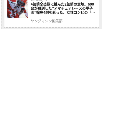
4気筒全盛期に挑んだ2気筒の意地。600
台が殺到した”アマチュアレースの甲子
園”鈴鹿4耐を彩った、女性コンビの「ス
ズキGSX400E」が特別展示開始
ヤングマシン編集部