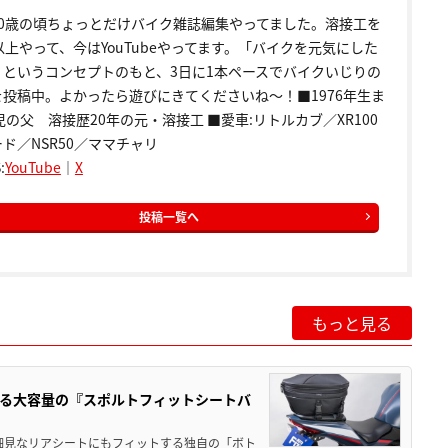
20歳の頃ちょっとだけバイク雑誌編集やってました。溶接工を
以上やって、今はYouTubeやってます。「バイクを元気にした
」というコンセプトのもと、3日に1本ペースでバイクいじりの
を投稿中。よかったら遊びにきてくださいね～！■1976年生ま
児の父 溶接歴20年の元・溶接工 ■愛車:リトルカブ／XR100
ド／NSR50／ママチャリ
:
YouTube
｜
X
投稿一覧へ
もっと見る
る大容量の『スポルトフィットシートバ
細見なリアシートにもフィットする独自の「ボト