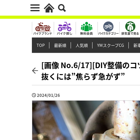
TOP
最新順
人気順
YMスクープCG
新車
[画像 No.6/17][DIY整
抜くには”焦らず急がず”
2024/01/26