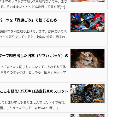
クやクルマのレストアで切っても切れないのが、まさ
る。そのままだとどんどん進行して鉄を侵[…]
装パーツを「資源ごみ」で捨てるため
相模原市を例に取り上げています。お住まいの地
 バイク弄りをしていると、地味に処分に困るの
マーで叩き出した旧車（ヤマハ ポッケ）の
アってまったく同じものはなくて、それぞれ車体
のヤマハのポッケは、どうやら「固着」がテーマ
こを疑え! 25万キロ過走行車のスロット
てしまい申し訳ありませんでした･･･! でもね。
」しちゃったりしていませんか? 我[…]