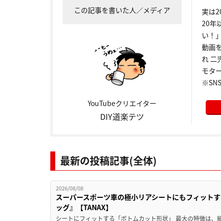
この記事を書いた人／メディア
実は
20年
い！
動画
れ 二
モター
※SNS
YouTubeクリエイター
DIY道楽テツ
最新の投稿記事(全体)
2026/08/08
スーパースポーツ車の極小リアシートにもフィットす
ッグ』【TANAX】
シートにフィットする「ボトムカット形状」 最大の特徴は、