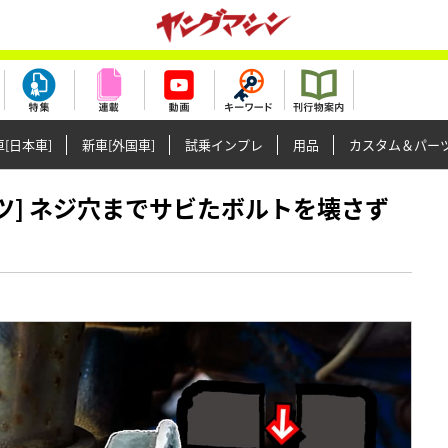
[日本車]
新車[外国車]
試乗インプレ
用品
カスタム＆パー
備のコツ] ネジ穴までサビたボルトを壊さず