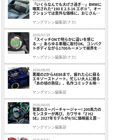
「いくらなんでも大げさ過ぎ…」BMWに
嘲笑された“190 E 2.5-16 エボⅡ”。オー
クションでは意外な価格に。おじさん達
が少年だった頃の憧れのクルマを深堀り
ヤングマシン編集部(ナカ)
2026/07/29
「スイッチONで明らかに違いを感じ
る…」あらゆる車種に取付OK。コンパク
トボディながら1700ルーメンで視界を確
保する［デイトナ・LEDフォグランプユ
ニット プレシャスレイ スモール］
ヤングマシン編集部(ナカ)
2026/08/05
悪魔のZからAE86まで、疲れた心に蘇る
エキゾーストノート。忙しい大人に贈る
「あの頃の熱狂」、名作コミック＆映画
の愛機たちが東京駅地下に期間限定で集
結！
ヤングマシン編集部
2026/08/05
驚異のスーパーチャージャー! 200馬力の
モンスターが再び。カワサキ「Z H2
SE」2027年モデルが9/5に価格据え置き
で発売
ヤングマシン編集部
2026/07/31