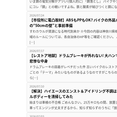
いま錆の電気分解がアツい!(個人的に) 「錆落とし」 バイ
にコレ「錆」との戦いですよね。鉄と酸素が結びつくと錆にな
2026/07/24
【市役所に電凸取材】ABSもPPもOK? バイクの外
の“50cmの壁”と事前準備
すわカウルが資源になる時代到来か ※今回の内容は神奈川県
域のルールについては、各自治体のHP等をご確認ください。
[…]
2026/07/17
【レストア地獄】ドラムブレーキが外れない! 大ハン
悲惨な中身
ドラムブレーキの固着がレベチだった件 古いバイクのレスト
ごとの「テーマ」みたいなものがあるようなのですがこちら
ら[…]
2026/07/10
【解決】ハイエースのエンスト＆アイドリング不調はこ
ルボディーを清掃してみた
始まりは車検の不合格 ごめんなさい。25万キロもの間、放置し
車ってエンジンが丈夫すぎるから、知らず知らずのうちに「放置
2026/07/03