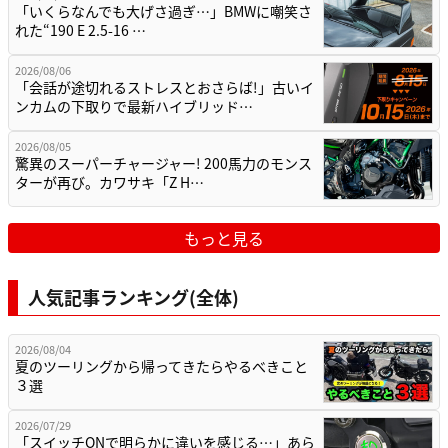
「いくらなんでも大げさ過ぎ…」BMWに嘲笑さ
れた“190 E 2.5-16 …
2026/08/06
「会話が途切れるストレスとおさらば!」古いイ
ンカムの下取りで最新ハイブリッド…
2026/08/05
驚異のスーパーチャージャー! 200馬力のモンス
ターが再び。カワサキ「Z H…
もっと見る
人気記事ランキング(全体)
2026/08/04
夏のツーリングから帰ってきたらやるべきこと
３選
2026/07/29
「スイッチONで明らかに違いを感じる…」あら