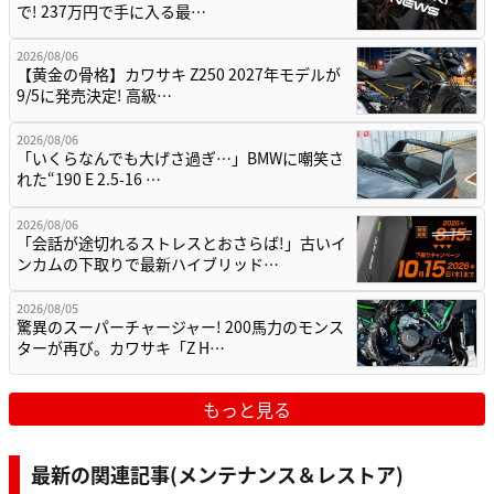
で! 237万円で手に入る最…
2026/08/06
【黄金の骨格】カワサキ Z250 2027年モデルが
9/5に発売決定! 高級…
2026/08/06
「いくらなんでも大げさ過ぎ…」BMWに嘲笑さ
れた“190 E 2.5-16 …
2026/08/06
「会話が途切れるストレスとおさらば!」古いイ
ンカムの下取りで最新ハイブリッド…
2026/08/05
驚異のスーパーチャージャー! 200馬力のモンス
ターが再び。カワサキ「Z H…
もっと見る
最新の関連記事(メンテナンス＆レストア)