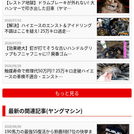
【レストア地獄】ドラムブレーキが外れない! 大
ハンマーで叩き出した旧車（ヤマ…
2026/07/10
【解決】ハイエースのエンスト＆アイドリング
不調はここを疑え! 25万キロ過走…
2026/07/03
【効果絶大】釘が打てそうな古いハンドルグリ
ップもフニャフニャに!? 廃番ゴム…
2026/06/26
触媒寿命で修理代50万円!? 25万キロ走破ハイエ
ースの車検不適合・エンスト…
もっと見る
最新の関連記事(ヤングマシン)
2026/08/06
190馬力の最強SS復活から鈴鹿8耐7位の快挙ま