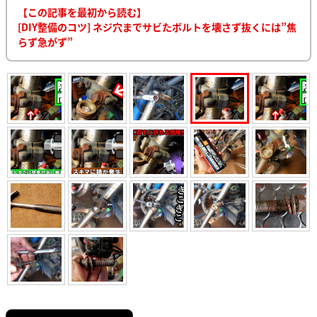
【この記事を最初から読む】
[DIY整備のコツ] ネジ穴までサビたボルトを壊さず抜くには”焦
らず急がず”