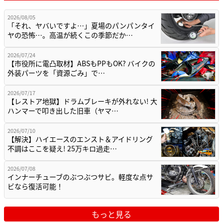
2026/08/05
「それ、ヤバいですよ…」夏場のパンパンタイ
ヤの恐怖…。高温が続くこの季節だか…
2026/07/24
【市役所に電凸取材】ABSもPPもOK? バイクの
外装パーツを「資源ごみ」で…
2026/07/17
【レストア地獄】ドラムブレーキが外れない! 大
ハンマーで叩き出した旧車（ヤマ…
2026/07/10
【解決】ハイエースのエンスト＆アイドリング
不調はここを疑え! 25万キロ過走…
2026/07/08
インナーチューブのぶつぶつサビ。軽度な点サ
ビなら復活可能！
もっと見る