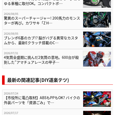
ゆる車種に取付OK。コンパクトボ…
2026/08/05
驚異のスーパーチャージャー! 200馬力のモンス
ターが再び。カワサキ「Z H…
2026/08/05
ブレンボ6基のカブ!? 脳がバグる異常なカスタ
ムから、最新Eクラッチ搭載のC…
2026/07/31
4気筒全盛期に挑んだ2気筒の意地。600台が殺
到した”アマチュアレースの甲子…
最新の関連記事(DIY道楽テツ)
2026/07/24
【市役所に電凸取材】ABSもPPもOK? バイクの
外装パーツを「資源ごみ」で…
2026/07/17