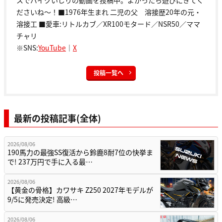
スでバイクいじりの動画を投稿中。よかったら遊びにきてく
ださいね～！■1976年生まれ 二児の父 溶接歴20年の元・
溶接工 ■愛車:リトルカブ／XR100モタード／NSR50／ママ
チャリ
※SNS:
YouTube
｜
X
投稿一覧へ
最新の投稿記事(全体)
2026/08/06
190馬力の最強SS復活から鈴鹿8耐7位の快挙ま
で! 237万円で手に入る最…
2026/08/06
【黄金の骨格】カワサキ Z250 2027年モデルが
9/5に発売決定! 高級…
2026/08/06