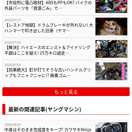
【市役所に電凸取材】ABSもPPもOK? バイクの
外装パーツを「資源ごみ」で…
2026/07/17
【レストア地獄】ドラムブレーキが外れない! 大
ハンマーで叩き出した旧車（ヤマ…
2026/07/10
【解決】ハイエースのエンスト＆アイドリング
不調はここを疑え! 25万キロ過走…
2026/07/03
【効果絶大】釘が打てそうな古いハンドルグリ
ップもフニャフニャに!? 廃番ゴム…
もっと見る
最新の関連記事(ヤングマシン)
2026/08/09
中身はそのまま完成度をキープ! カワサキNinja