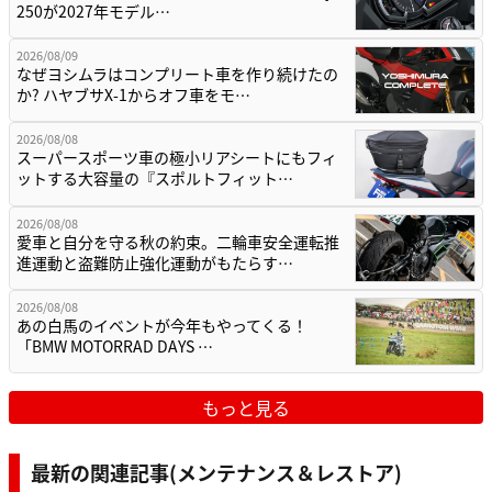
250が2027年モデル…
2026/08/09
なぜヨシムラはコンプリート車を作り続けたの
か? ハヤブサX-1からオフ車をモ…
2026/08/08
スーパースポーツ車の極小リアシートにもフィ
ットする大容量の『スポルトフィット…
2026/08/08
愛車と自分を守る秋の約束。二輪車安全運転推
進運動と盗難防止強化運動がもたらす…
2026/08/08
あの白馬のイベントが今年もやってくる！
「BMW MOTORRAD DAYS …
もっと見る
最新の関連記事(メンテナンス＆レストア)