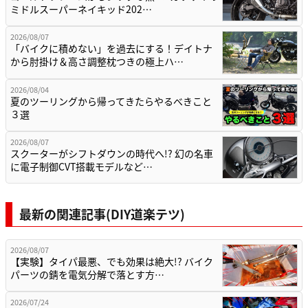
ミドルスーパーネイキッド202…
2026/08/07
「バイクに積めない」を過去にする！デイトナ
から肘掛け＆高さ調整枕つきの極上ハ…
2026/08/04
夏のツーリングから帰ってきたらやるべきこと
３選
2026/08/07
スクーターがシフトダウンの時代へ!? 幻の名車
に電子制御CVT搭載モデルなど…
最新の関連記事(DIY道楽テツ)
2026/08/07
【実験】タイパ最悪、でも効果は絶大!? バイク
パーツの錆を電気分解で落とす方…
2026/07/24