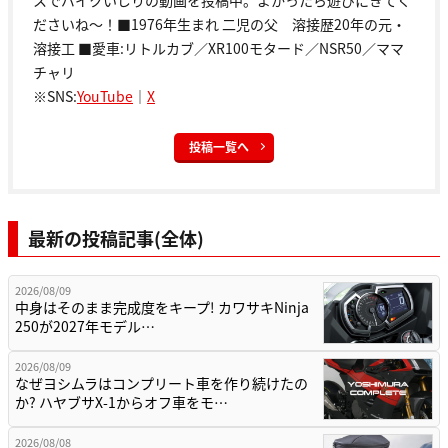
スでバイクいじりの動画を投稿中。よかったら遊びにきてく
ださいね～！■1976年生まれ 二児の父 溶接歴20年の元・
溶接工 ■愛車:リトルカブ／XR100モタード／NSR50／ママ
チャリ
※SNS:
YouTube
｜
X
投稿一覧へ
最新の投稿記事(全体)
2026/08/09
中身はそのまま完成度をキープ! カワサキNinja
250が2027年モデル…
2026/08/09
なぜヨシムラはコンプリート車を作り続けたの
か? ハヤブサX-1からオフ車をモ…
2026/08/08