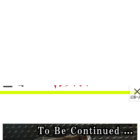
記事へ戻る
[画像 No.20/20]硬くなったゴム部品の奇跡の復
活：廃油でフニャフニャ復活できたぞ～！
2023/09/25