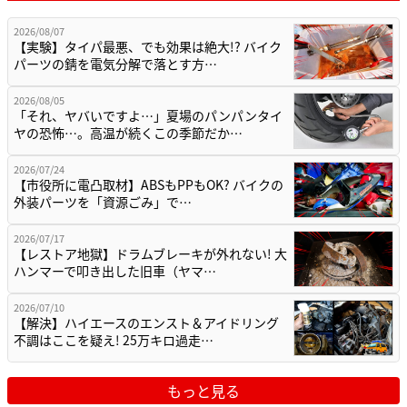
2026/08/07
【実験】タイパ最悪、でも効果は絶大!? バイク
パーツの錆を電気分解で落とす方…
2026/08/05
「それ、ヤバいですよ…」夏場のパンパンタイ
ヤの恐怖…。高温が続くこの季節だか…
2026/07/24
【市役所に電凸取材】ABSもPPもOK? バイクの
外装パーツを「資源ごみ」で…
2026/07/17
【レストア地獄】ドラムブレーキが外れない! 大
ハンマーで叩き出した旧車（ヤマ…
2026/07/10
【解決】ハイエースのエンスト＆アイドリング
不調はここを疑え! 25万キロ過走…
もっと見る