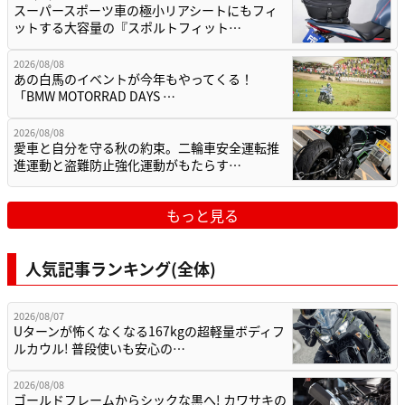
スーパースポーツ車の極小リアシートにもフィ
ットする大容量の『スポルトフィット…
2026/08/08
あの白馬のイベントが今年もやってくる！
「BMW MOTORRAD DAYS …
2026/08/08
愛車と自分を守る秋の約束。二輪車安全運転推
進運動と盗難防止強化運動がもたらす…
もっと見る
人気記事ランキング(全体)
2026/08/07
Uターンが怖くなくなる167kgの超軽量ボディフ
ルカウル! 普段使いも安心の…
2026/08/08
ゴールドフレームからシックな黒へ! カワサキの