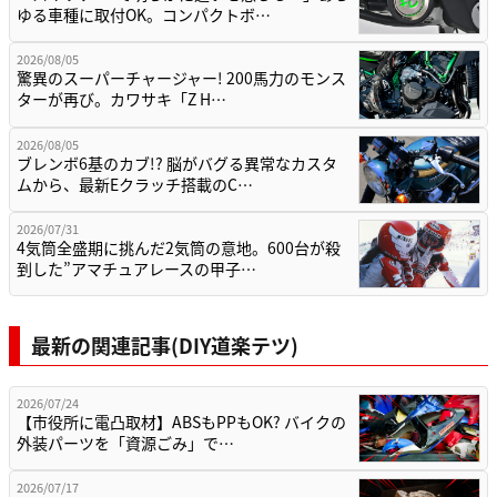
ゆる車種に取付OK。コンパクトボ…
2026/08/05
驚異のスーパーチャージャー! 200馬力のモンス
ターが再び。カワサキ「Z H…
2026/08/05
ブレンボ6基のカブ!? 脳がバグる異常なカスタ
ムから、最新Eクラッチ搭載のC…
2026/07/31
4気筒全盛期に挑んだ2気筒の意地。600台が殺
到した”アマチュアレースの甲子…
最新の関連記事(DIY道楽テツ)
2026/07/24
【市役所に電凸取材】ABSもPPもOK? バイクの
外装パーツを「資源ごみ」で…
2026/07/17