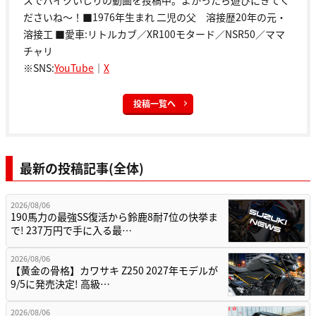
スでバイクいじりの動画を投稿中。よかったら遊びにきてく
ださいね～！■1976年生まれ 二児の父 溶接歴20年の元・
溶接工 ■愛車:リトルカブ／XR100モタード／NSR50／ママ
チャリ
※SNS:
YouTube
｜
X
投稿一覧へ
最新の投稿記事(全体)
2026/08/06
190馬力の最強SS復活から鈴鹿8耐7位の快挙ま
で! 237万円で手に入る最…
2026/08/06
【黄金の骨格】カワサキ Z250 2027年モデルが
9/5に発売決定! 高級…
2026/08/06