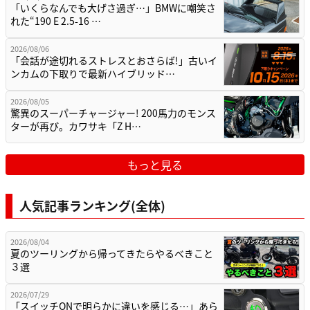
「いくらなんでも大げさ過ぎ…」BMWに嘲笑さ
れた“190 E 2.5-16 …
2026/08/06
「会話が途切れるストレスとおさらば!」古いイ
ンカムの下取りで最新ハイブリッド…
2026/08/05
驚異のスーパーチャージャー! 200馬力のモンス
ターが再び。カワサキ「Z H…
もっと見る
人気記事ランキング(全体)
2026/08/04
夏のツーリングから帰ってきたらやるべきこと
３選
2026/07/29
「スイッチONで明らかに違いを感じる…」あら