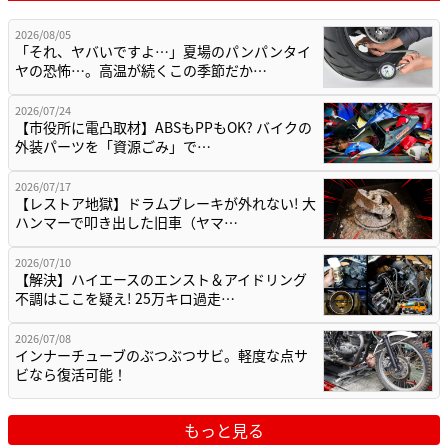
2026/08/05
「それ、ヤバいですよ…」夏場のパンパンタイ
ヤの恐怖…。高温が続くこの季節だか…
2026/07/24
【市役所に電凸取材】ABSもPPもOK? バイクの
外装パーツを「資源ごみ」で…
2026/07/17
【レストア地獄】ドラムブレーキが外れない! 大
ハンマーで叩き出した旧車（ヤマ…
2026/07/10
【解決】ハイエースのエンスト＆アイドリング
不調はここを疑え! 25万キロ過走…
2026/07/08
インナーチューブのぶつぶつサビ。軽度な点サ
ビなら復活可能！
もっと見る