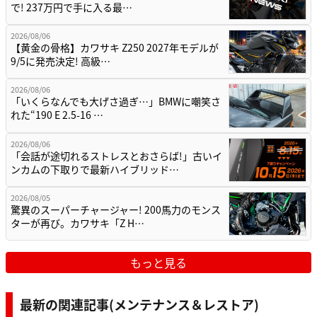
で! 237万円で手に入る最…
2026/08/06
【黄金の骨格】カワサキ Z250 2027年モデルが
9/5に発売決定! 高級…
2026/08/06
「いくらなんでも大げさ過ぎ…」BMWに嘲笑さ
れた“190 E 2.5-16 …
2026/08/06
「会話が途切れるストレスとおさらば!」古いイ
ンカムの下取りで最新ハイブリッド…
2026/08/05
驚異のスーパーチャージャー! 200馬力のモンス
ターが再び。カワサキ「Z H…
もっと見る
最新の関連記事(メンテナンス＆レストア)