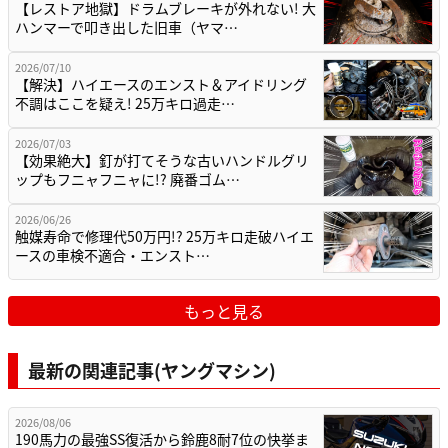
【レストア地獄】ドラムブレーキが外れない! 大
ハンマーで叩き出した旧車（ヤマ…
2026/07/10
【解決】ハイエースのエンスト＆アイドリング
不調はここを疑え! 25万キロ過走…
2026/07/03
【効果絶大】釘が打てそうな古いハンドルグリ
ップもフニャフニャに!? 廃番ゴム…
2026/06/26
触媒寿命で修理代50万円!? 25万キロ走破ハイエ
ースの車検不適合・エンスト…
もっと見る
最新の関連記事(ヤングマシン)
2026/08/06
190馬力の最強SS復活から鈴鹿8耐7位の快挙ま