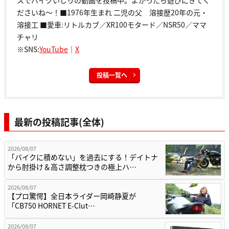
スでバイクいじりの動画を投稿中。よかったら遊びにきてく
ださいね～！■1976年生まれ 二児の父 溶接歴20年の元・
溶接工 ■愛車:リトルカブ／XR100モタード／NSR50／ママ
チャリ
※SNS:
YouTube
｜
X
投稿一覧へ
最新の投稿記事(全体)
2026/08/07
「バイクに積めない」を過去にする！デイトナ
から肘掛け＆高さ調整枕つきの極上ハ…
2026/08/07
【プロ驚愕】全日本ライダー岡崎静夏が
「CB750 HORNET E-Clut…
2026/08/07