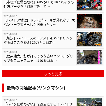
【市役所に電凸取材】ABSもPPもOK? バイクの
外装パーツを「資源ごみ」で…
2026/07/17
【レストア地獄】ドラムブレーキが外れない! 大
ハンマーで叩き出した旧車（ヤマ…
2026/07/10
【解決】ハイエースのエンスト＆アイドリング
不調はここを疑え! 25万キロ過走…
2026/07/03
【効果絶大】釘が打てそうな古いハンドルグリ
ップもフニャフニャに!? 廃番ゴム…
もっと見る
最新の関連記事(ヤングマシン)
2026/08/07
「バイクに積めない」を過去にする！デイトナ