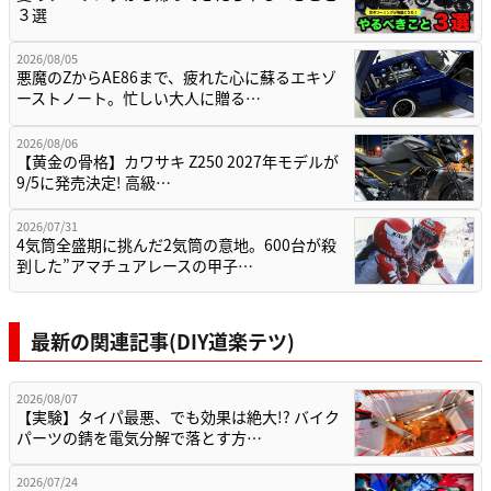
３選
2026/08/05
悪魔のZからAE86まで、疲れた心に蘇るエキゾ
ーストノート。忙しい大人に贈る…
2026/08/06
【黄金の骨格】カワサキ Z250 2027年モデルが
9/5に発売決定! 高級…
2026/07/31
4気筒全盛期に挑んだ2気筒の意地。600台が殺
到した”アマチュアレースの甲子…
最新の関連記事(DIY道楽テツ)
2026/08/07
【実験】タイパ最悪、でも効果は絶大!? バイク
パーツの錆を電気分解で落とす方…
2026/07/24