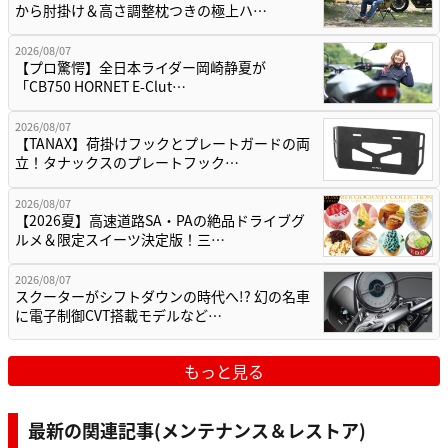
から肘掛け＆高さ調整枕つきの極上ハ…
2026/08/07
【プロ驚愕】全日本ライダー岡崎静夏が
「CB750 HORNET E-Clut…
2026/08/07
【TANAX】荷掛けフックとプレートガードの両
立！タナックスのプレートフック…
2026/08/07
【2026夏】高速道路SA・PAの絶品ドライブグ
ルメ＆限定スイーツ決定版！三…
2026/08/07
スクーターがシフトダウンの時代へ!? 幻の名車
に電子制御CVT搭載モデルなど…
もっと見る
最新の関連記事(メンテナンス＆レストア)