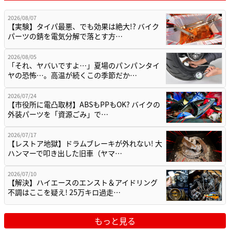
2026/08/07
【実験】タイパ最悪、でも効果は絶大!? バイク
パーツの錆を電気分解で落とす方…
2026/08/05
「それ、ヤバいですよ…」夏場のパンパンタイ
ヤの恐怖…。高温が続くこの季節だか…
2026/07/24
【市役所に電凸取材】ABSもPPもOK? バイクの
外装パーツを「資源ごみ」で…
2026/07/17
【レストア地獄】ドラムブレーキが外れない! 大
ハンマーで叩き出した旧車（ヤマ…
2026/07/10
【解決】ハイエースのエンスト＆アイドリング
不調はここを疑え! 25万キロ過走…
もっと見る