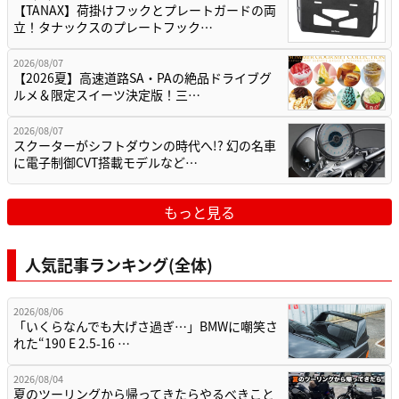
【TANAX】荷掛けフックとプレートガードの両
立！タナックスのプレートフック…
2026/08/07
【2026夏】高速道路SA・PAの絶品ドライブグ
ルメ＆限定スイーツ決定版！三…
2026/08/07
スクーターがシフトダウンの時代へ!? 幻の名車
に電子制御CVT搭載モデルなど…
もっと見る
人気記事ランキング(全体)
2026/08/06
「いくらなんでも大げさ過ぎ…」BMWに嘲笑さ
れた“190 E 2.5-16 …
2026/08/04
夏のツーリングから帰ってきたらやるべきこと