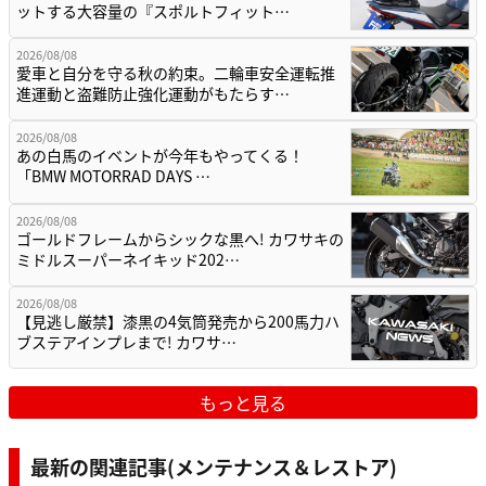
ットする大容量の『スポルトフィット…
2026/08/08
愛車と自分を守る秋の約束。二輪車安全運転推
進運動と盗難防止強化運動がもたらす…
2026/08/08
あの白馬のイベントが今年もやってくる！
「BMW MOTORRAD DAYS …
2026/08/08
ゴールドフレームからシックな黒へ! カワサキの
ミドルスーパーネイキッド202…
2026/08/08
【見逃し厳禁】漆黒の4気筒発売から200馬力ハ
ブステアインプレまで! カワサ…
もっと見る
最新の関連記事(メンテナンス＆レストア)