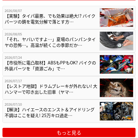
2026/08/07
【実験】タイパ最悪、でも効果は絶大!? バイク
パーツの錆を電気分解で落とす方…
2026/08/05
「それ、ヤバいですよ…」夏場のパンパンタイ
ヤの恐怖…。高温が続くこの季節だか…
2026/07/24
【市役所に電凸取材】ABSもPPもOK? バイクの
外装パーツを「資源ごみ」で…
2026/07/17
【レストア地獄】ドラムブレーキが外れない! 大
ハンマーで叩き出した旧車（ヤマ…
2026/07/10
【解決】ハイエースのエンスト＆アイドリング
不調はここを疑え! 25万キロ過走…
もっと見る