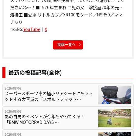
スでバイクいじりの動画を投稿中。よかったら遊びにきてく
ださいね～！■1976年生まれ 二児の父 溶接歴20年の元・
溶接工 ■愛車:リトルカブ／XR100モタード／NSR50／ママ
チャリ
※SNS:
YouTube
｜
X
投稿一覧へ
最新の投稿記事(全体)
2026/08/08
スーパースポーツ車の極小リアシートにもフィ
ットする大容量の『スポルトフィット…
2026/08/08
あの白馬のイベントが今年もやってくる！
「BMW MOTORRAD DAYS …
2026/08/08