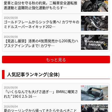
愛車と自分を守る秋の約束。二輪車安全運転推
進運動と盗難防止強化運動がもたらす…
2026/08/08
ゴールドフレームからシックな黒へ! カワサキの
ミドルスーパーネイキッド202…
2026/08/08
【見逃し厳禁】漆黒の4気筒発売から200馬力ハ
ブステアインプレまで! カワサ…
もっと見る
人気記事ランキング(全体)
2026/08/06
「いくらなんでも大げさ過ぎ…」BMWに嘲笑さ
れた“190 E 2.5-16 …
2026/08/04
夏のツーリングから帰ってきたらやるべきこと