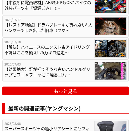
【市役所に電凸取材】ABSもPPもOK? バイクの
外装パーツを「資源ごみ」で…
2026/07/17
【レストア地獄】ドラムブレーキが外れない! 大
ハンマーで叩き出した旧車（ヤマ…
2026/07/10
【解決】ハイエースのエンスト＆アイドリング
不調はここを疑え! 25万キロ過走…
2026/07/03
【効果絶大】釘が打てそうな古いハンドルグリ
ップもフニャフニャに!? 廃番ゴム…
もっと見る
最新の関連記事(ヤングマシン)
2026/08/08
スーパースポーツ車の極小リアシートにもフィ