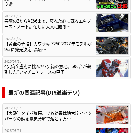
３選
2026/08/05
悪魔のZからAE86まで、疲れた心に蘇るエキゾ
ーストノート。忙しい大人に贈る…
2026/08/06
【黄金の骨格】カワサキ Z250 2027年モデルが
9/5に発売決定! 高級…
2026/07/31
4気筒全盛期に挑んだ2気筒の意地。600台が殺
到した”アマチュアレースの甲子…
最新の関連記事(DIY道楽テツ)
2026/08/07
【実験】タイパ最悪、でも効果は絶大!? バイク
パーツの錆を電気分解で落とす方…
2026/07/24