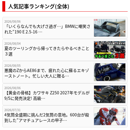
人気記事ランキング(全体)
2026/08/06
「いくらなんでも大げさ過ぎ…」BMWに嘲笑さ
れた“190 E 2.5-16 …
2026/08/04
夏のツーリングから帰ってきたらやるべきこと
３選
2026/08/05
悪魔のZからAE86まで、疲れた心に蘇るエキゾ
ーストノート。忙しい大人に贈る…
2026/08/06
【黄金の骨格】カワサキ Z250 2027年モデルが
9/5に発売決定! 高級…
2026/07/31
4気筒全盛期に挑んだ2気筒の意地。600台が殺
到した”アマチュアレースの甲子…