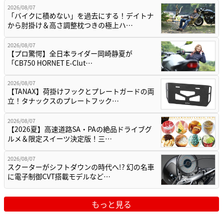
2026/08/07
「バイクに積めない」を過去にする！デイトナ
から肘掛け＆高さ調整枕つきの極上ハ…
2026/08/07
【プロ驚愕】全日本ライダー岡崎静夏が
「CB750 HORNET E-Clut…
2026/08/07
【TANAX】荷掛けフックとプレートガードの両
立！タナックスのプレートフック…
2026/08/07
【2026夏】高速道路SA・PAの絶品ドライブグ
ルメ＆限定スイーツ決定版！三…
2026/08/07
スクーターがシフトダウンの時代へ!? 幻の名車
に電子制御CVT搭載モデルなど…
もっと見る