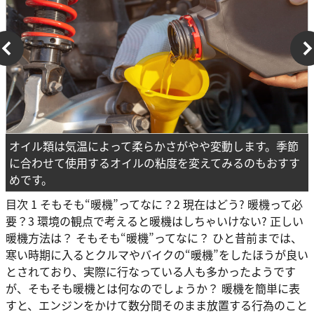
オイル類は気温によって柔らかさがやや変動します。季節
に合わせて使用するオイルの粘度を変えてみるのもおすす
めです。
目次 1 そもそも“暖機”ってなに？2 現在はどう? 暖機って必
要？3 環境の観点で考えると暖機はしちゃいけない? 正しい
暖機方法は？ そもそも“暖機”ってなに？ ひと昔前までは、
寒い時期に入るとクルマやバイクの“暖機”をしたほうが良い
とされており、実際に行なっている人も多かったようです
が、そもそも暖機とは何なのでしょうか？ 暖機を簡単に表
すと、エンジンをかけて数分間そのまま放置する行為のこと