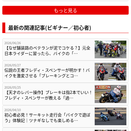
もっと見る
最新の関連記事(ビギナー／初心者)
2026/06/26
【なぜ舗装路のベテランが泥でコケる？】元全
日本ライダーに習ったら、バイクの「…
2026/05/27
伝説の王者フレディ・スペンサーが明かす！バ
イクを激変させる「ブレーキングとコ…
2026/05/25
【天才のレバー操作】ブレーキは指2本でいい！
フレディ・スペンサーが教える「過…
2026/04/10
初心者必見！サーキット走行会「バイクで遊ぼ
う」体験記｜ツナギなしでも楽しめる…