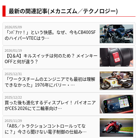
最新の関連記事(メカニズム／テクノロジー)
2026/05/09
「ﾝﾊﾞｱｧｧ！」という快感。なぜ、今もCB400SF
のハイパーVTECはラ…
2026/01/19
【Q＆A】キルスイッチは何のため？ メインキー
OFFと何が違う？
2025/12/31
「ワークスチームのエンジニアでも最初は理解
できなかった」1976年にバリー・…
2025/12/22
買った後も進化するディスプレイ！ パイオニア
がCES 2026にて二輪車向け…
2025/11/29
「ABS／トラクションコントロールってな
に？」今さら聞けない電子制御の仕組み…