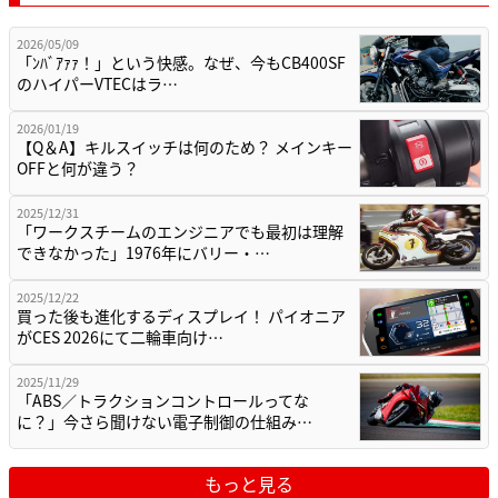
2026/05/09
「ﾝﾊﾞｱｧｧ！」という快感。なぜ、今もCB400SF
のハイパーVTECはラ…
2026/01/19
【Q＆A】キルスイッチは何のため？ メインキー
OFFと何が違う？
2025/12/31
「ワークスチームのエンジニアでも最初は理解
できなかった」1976年にバリー・…
2025/12/22
買った後も進化するディスプレイ！ パイオニア
がCES 2026にて二輪車向け…
2025/11/29
「ABS／トラクションコントロールってな
に？」今さら聞けない電子制御の仕組み…
もっと見る