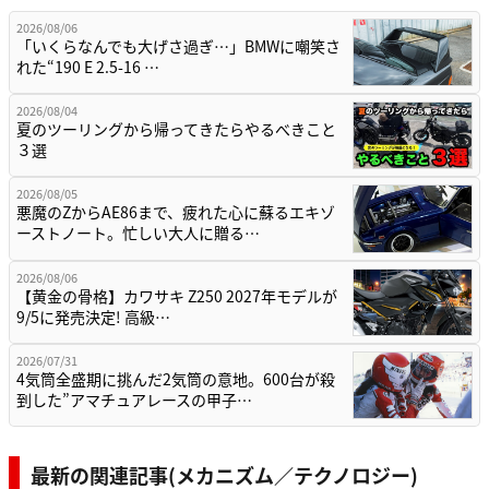
2026/08/06
「いくらなんでも大げさ過ぎ…」BMWに嘲笑さ
れた“190 E 2.5-16 …
2026/08/04
夏のツーリングから帰ってきたらやるべきこと
３選
2026/08/05
悪魔のZからAE86まで、疲れた心に蘇るエキゾ
ーストノート。忙しい大人に贈る…
2026/08/06
【黄金の骨格】カワサキ Z250 2027年モデルが
9/5に発売決定! 高級…
2026/07/31
4気筒全盛期に挑んだ2気筒の意地。600台が殺
到した”アマチュアレースの甲子…
最新の関連記事(メカニズム／テクノロジー)