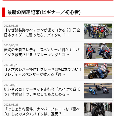
最新の関連記事(ビギナー／初心者)
2026/06/26
【なぜ舗装路のベテランが泥でコケる？】元全
日本ライダーに習ったら、バイクの「…
2026/05/27
伝説の王者フレディ・スペンサーが明かす！バ
イクを激変させる「ブレーキングとコ…
2026/05/25
【天才のレバー操作】ブレーキは指2本でいい！
フレディ・スペンサーが教える「過…
2026/04/10
初心者必見！サーキット走行会「バイクで遊ぼ
う」体験記｜ツナギなしでも楽しめる…
2026/03/25
「でしょうね案件」ナンバープレートを『裏ペ
タ』したカスタムバイクは、違反？ …