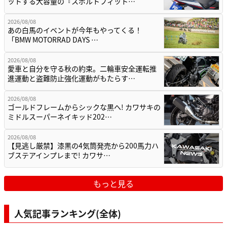
ットする大容量の『スポルトフィット…
2026/08/08
あの白馬のイベントが今年もやってくる！
「BMW MOTORRAD DAYS …
2026/08/08
愛車と自分を守る秋の約束。二輪車安全運転推
進運動と盗難防止強化運動がもたらす…
2026/08/08
ゴールドフレームからシックな黒へ! カワサキの
ミドルスーパーネイキッド202…
2026/08/08
【見逃し厳禁】漆黒の4気筒発売から200馬力ハ
ブステアインプレまで! カワサ…
もっと見る
人気記事ランキング(全体)