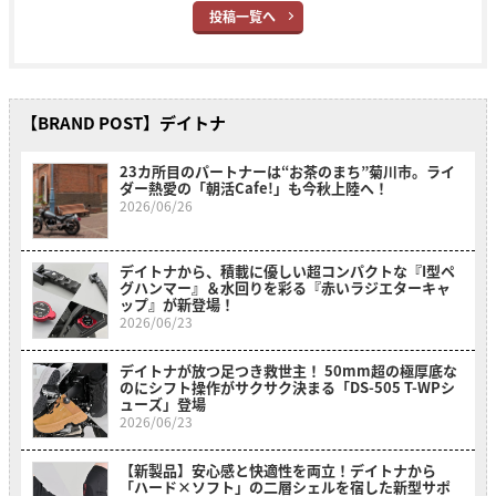
投稿一覧へ
【BRAND POST】デイトナ
23カ所目のパートナーは“お茶のまち”菊川市。ライ
ダー熱愛の「朝活Cafe!」も今秋上陸へ！
2026/06/26
デイトナから、積載に優しい超コンパクトな『I型ペ
グハンマー』＆水回りを彩る『赤いラジエターキャ
ップ』が新登場！
2026/06/23
デイトナが放つ足つき救世主！ 50mm超の極厚底な
のにシフト操作がサクサク決まる「DS-505 T-WPシ
ューズ」登場
2026/06/23
【新製品】安心感と快適性を両立！デイトナから
「ハード×ソフト」の二層シェルを宿した新型サポ