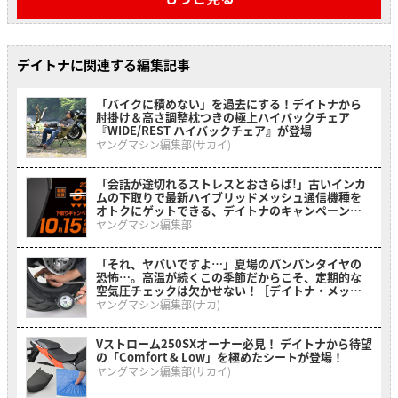
デイトナに関連する編集記事
「バイクに積めない」を過去にする！デイトナから
肘掛け＆高さ調整枕つきの極上ハイバックチェア
『WIDE/REST ハイバックチェア』が登場
ヤングマシン編集部(サカイ)
「会話が途切れるストレスとおさらば!」古いインカ
ムの下取りで最新ハイブリッドメッシュ通信機種を
オトクにゲットできる、デイトナのキャンペーンが
開催中
ヤングマシン編集部
「それ、ヤバいですよ…」夏場のパンパンタイヤの
恐怖…。高温が続くこの季節だからこそ、定期的な
空気圧チェックは欠かせない！［デイトナ・メッシ
ュホース付きエアゲージ デプスゲージ付き］
ヤングマシン編集部(ナカ)
Vストローム250SXオーナー必見！ デイトナから待望
の「Comfort & Low」を極めたシートが登場！
ヤングマシン編集部(サカイ)