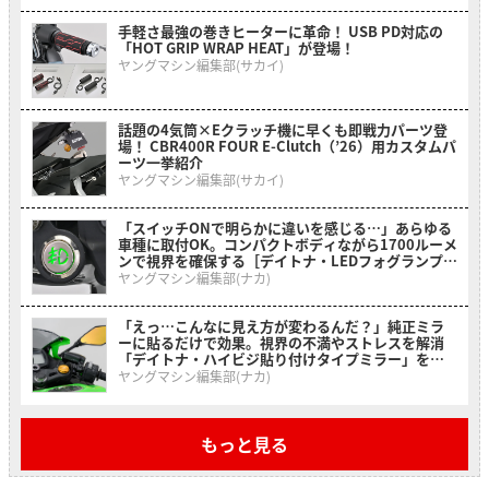
手軽さ最強の巻きヒーターに革命！ USB PD対応の
「HOT GRIP WRAP HEAT」が登場！
ヤングマシン編集部(サカイ)
話題の4気筒×Eクラッチ機に早くも即戦力パーツ登
場！ CBR400R FOUR E-Clutch（’26）用カスタムパ
ーツ一挙紹介
ヤングマシン編集部(サカイ)
「スイッチONで明らかに違いを感じる…」あらゆる
車種に取付OK。コンパクトボディながら1700ルーメ
ンで視界を確保する［デイトナ・LEDフォグランプユ
ニット プレシャスレイ スモール］
ヤングマシン編集部(ナカ)
「えっ…こんなに見え方が変わるんだ？」純正ミラ
ーに貼るだけで効果。視界の不満やストレスを解消
「デイトナ・ハイビジ貼り付けタイプミラー」を紹
介！
ヤングマシン編集部(ナカ)
もっと見る