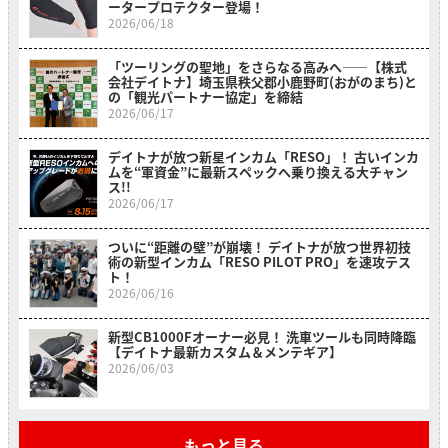
ータープロテクター登場！
2026/06/18
「ツーリングの聖地」をさらなる高みへ――【株式
会社デイトナ】埼玉県秩父郡小鹿野町(おがのまち)と
の「観光パートナー協定」を締結
2026/06/17
デイトナが放つ新星インカム「RESO」！ 古いインカ
ムを“軍資金”に最新スペックへ乗り換える大チャン
ス!!
2026/06/17
ついに“距離の壁”が崩壊！ デイトナが放つ世界初技
術の新型インカム「RESO PILOT PRO」を速攻テス
ト！
2026/06/16
新型CB1000Fオーナー必見！ 洗車ツールも同時降臨
【デイトナ最新カスタム＆メンテギア】
2026/06/03
もっと見る