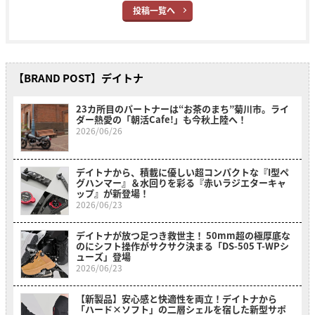
投稿一覧へ
【BRAND POST】デイトナ
23カ所目のパートナーは“お茶のまち”菊川市。ライ
ダー熱愛の「朝活Cafe!」も今秋上陸へ！
2026/06/26
デイトナから、積載に優しい超コンパクトな『I型ペ
グハンマー』＆水回りを彩る『赤いラジエターキャ
ップ』が新登場！
2026/06/23
デイトナが放つ足つき救世主！ 50mm超の極厚底な
のにシフト操作がサクサク決まる「DS-505 T-WPシ
ューズ」登場
2026/06/23
【新製品】安心感と快適性を両立！デイトナから
「ハード×ソフト」の二層シェルを宿した新型サポ