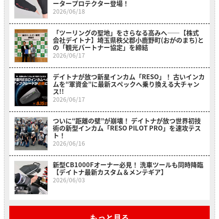
ータープロテクター登場！
2026/06/18
「ツーリングの聖地」をさらなる高みへ――【株式
会社デイトナ】埼玉県秩父郡小鹿野町(おがのまち)と
の「観光パートナー協定」を締結
2026/06/17
デイトナが放つ新星インカム「RESO」！ 古いインカ
ムを“軍資金”に最新スペックへ乗り換える大チャン
ス!!
2026/06/17
ついに“距離の壁”が崩壊！ デイトナが放つ世界初技
術の新型インカム「RESO PILOT PRO」を速攻テス
ト！
2026/06/16
新型CB1000Fオーナー必見！ 洗車ツールも同時降臨
【デイトナ最新カスタム＆メンテギア】
2026/06/03
もっと見る