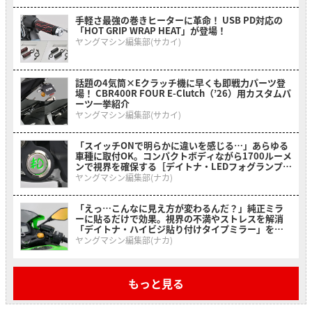
手軽さ最強の巻きヒーターに革命！ USB PD対応の
「HOT GRIP WRAP HEAT」が登場！
ヤングマシン編集部(サカイ)
話題の4気筒×Eクラッチ機に早くも即戦力パーツ登
場！ CBR400R FOUR E-Clutch（’26）用カスタムパ
ーツ一挙紹介
ヤングマシン編集部(サカイ)
「スイッチONで明らかに違いを感じる…」あらゆる
車種に取付OK。コンパクトボディながら1700ルーメ
ンで視界を確保する［デイトナ・LEDフォグランプユ
ニット プレシャスレイ スモール］
ヤングマシン編集部(ナカ)
「えっ…こんなに見え方が変わるんだ？」純正ミラ
ーに貼るだけで効果。視界の不満やストレスを解消
「デイトナ・ハイビジ貼り付けタイプミラー」を紹
介！
ヤングマシン編集部(ナカ)
もっと見る