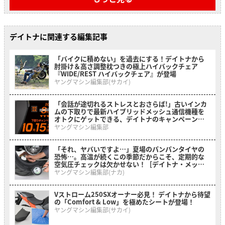
デイトナに関連する編集記事
「バイクに積めない」を過去にする！デイトナから
肘掛け＆高さ調整枕つきの極上ハイバックチェア
『WIDE/REST ハイバックチェア』が登場
ヤングマシン編集部(サカイ)
「会話が途切れるストレスとおさらば!」古いインカ
ムの下取りで最新ハイブリッドメッシュ通信機種を
オトクにゲットできる、デイトナのキャンペーンが
開催中
ヤングマシン編集部
「それ、ヤバいですよ…」夏場のパンパンタイヤの
恐怖…。高温が続くこの季節だからこそ、定期的な
空気圧チェックは欠かせない！［デイトナ・メッシ
ュホース付きエアゲージ デプスゲージ付き］
ヤングマシン編集部(ナカ)
Vストローム250SXオーナー必見！ デイトナから待望
の「Comfort & Low」を極めたシートが登場！
ヤングマシン編集部(サカイ)