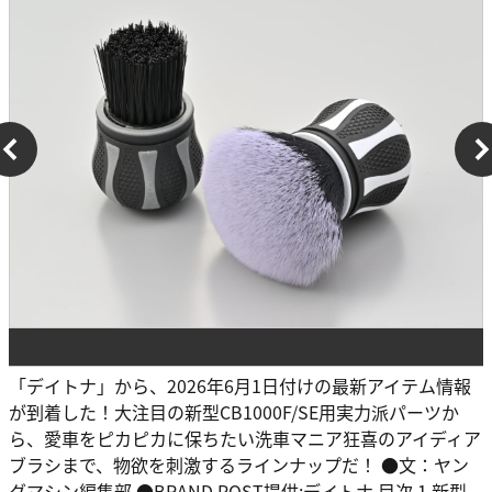
「デイトナ」から、2026年6月1日付けの最新アイテム情報
が到着した！大注目の新型CB1000F/SE用実力派パーツか
ら、愛車をピカピカに保ちたい洗車マニア狂喜のアイディア
ブラシまで、物欲を刺激するラインナップだ！ ●文：ヤン
グマシン編集部 ●BRAND POST提供:デイトナ 目次 1 新型