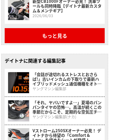
新型CB1000Fオーナー必見！ 洗車ツ
ールも同時降臨【デイトナ最新カスタ
ム＆メンテギア】
2026/06/03
もっと見る
デイトナに関連する編集記事
「会話が途切れるストレスとおさら
ば!」古いインカムの下取りで最新ハ
イブリッドメッシュ通信機種をオトク
にゲットできる、デイトナのキャンペ
ヤングマシン編集部
ーンが開催中
「それ、ヤバいですよ…」夏場のパン
パンタイヤの恐怖…。高温が続くこの
季節だからこそ、定期的な空気圧チェ
ックは欠かせない！［デイトナ・メッ
ヤングマシン編集部(ナカ)
シュホース付きエアゲージ デプスゲ
ージ付き］
Vストローム250SXオーナー必見！ デ
イトナから待望の「Comfort &
Low」を極めたシートが登場！