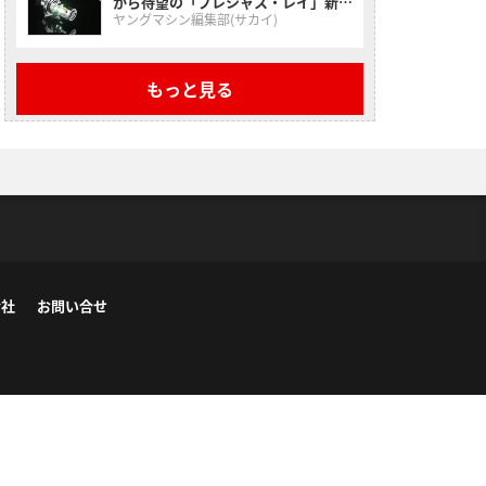
から待望の「プレシャス・レイ」新作
2モデルが降臨！
ヤングマシン編集部(サカイ)
もっと見る
会社
お問い合せ