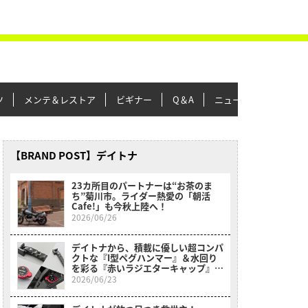
ツ
メンテ＆レストア
ビギナー
Q＆A
ニュース＆トピックス
【BRAND POST】デイトナ
23カ所目のパートナーは“お茶のま
ち”菊川市。ライダー熱愛の「朝活
Cafe!」も今秋上陸へ！
2026/06/26
デイトナから、積載に優しい超コンパ
クトな『I型ペグハンマー』＆水回り
を彩る『赤いラジエターキャップ』が
新登場！
2026/06/23