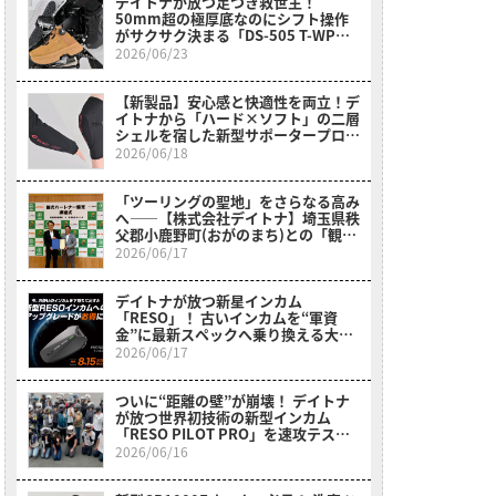
デイトナが放つ足つき救世主！
50mm超の極厚底なのにシフト操作
がサクサク決まる「DS-505 T-WPシ
ューズ」登場
2026/06/23
【新製品】安心感と快適性を両立！デ
イトナから「ハード×ソフト」の二層
シェルを宿した新型サポータープロテ
クター登場！
2026/06/18
「ツーリングの聖地」をさらなる高み
へ――【株式会社デイトナ】埼玉県秩
父郡小鹿野町(おがのまち)との「観光
パートナー協定」を締結
2026/06/17
デイトナが放つ新星インカム
「RESO」！ 古いインカムを“軍資
金”に最新スペックへ乗り換える大チ
ャンス!!
2026/06/17
ついに“距離の壁”が崩壊！ デイトナ
が放つ世界初技術の新型インカム
「RESO PILOT PRO」を速攻テス
ト！
2026/06/16