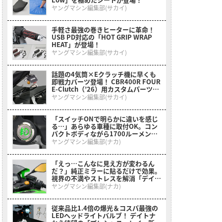
ヤングマシン編集部(サカイ)
手軽さ最強の巻きヒーターに革命！
USB PD対応の「HOT GRIP WRAP
HEAT」が登場！
ヤングマシン編集部(サカイ)
話題の4気筒×Eクラッチ機に早くも
即戦力パーツ登場！ CBR400R FOUR
E-Clutch（’26）用カスタムパーツ一
挙紹介
ヤングマシン編集部(サカイ)
「スイッチONで明らかに違いを感じ
る…」あらゆる車種に取付OK。コン
パクトボディながら1700ルーメンで
視界を確保する［デイトナ・LEDフォ
ヤングマシン編集部(ナカ)
グランプユニット プレシャスレイ ス
モール］
「えっ…こんなに見え方が変わるん
だ？」純正ミラーに貼るだけで効果。
視界の不満やストレスを解消「デイト
ナ・ハイビジ貼り付けタイプミラー」
ヤングマシン編集部(ナカ)
を紹介！
従来品比1.4倍の爆光＆コスパ最強の
LEDヘッドライトバルブ！ デイトナ