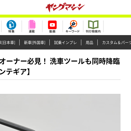
[日本車]
新車[外国車]
試乗インプレ
用品
カスタム＆パー
1000Fオーナー必見！ 洗車ツールも同時降臨
ンテギア】