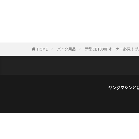
HOME
バイク用品
新型CB1000Fオーナー必見
ヤングマシンと