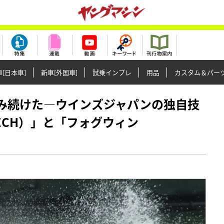
[日本車]
新車[外国車]
試乗インプレ
用品
カスタム＆パー
りに挑み続けた―ウインズジャパンの独自技
TECH）」と「フォグウィン