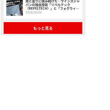
雨と曇りに挑み続けた―ウインズジャ
パンの独自技術「リペルテック
（REPELTECH）」と「フォグウィン
（FOGWIN）」の実力。
2026/06/03
もっと見る