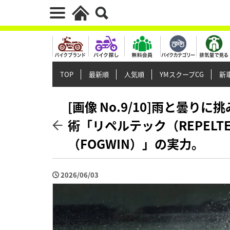
TOP
最新順
人気順
YMスクープCG
新車
[画像 No.9/10]雨と曇
術「リペルテック（REPEL
（FOGWIN）」の実力。
2026/06/03