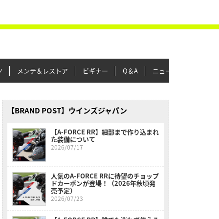
ツ
メンテ＆レストア
ビギナー
Q＆A
ニュース＆トピックス
【BRAND POST】ウインズジャパン
【A-FORCE RR】細部まで作り込まれ
た装備について
2026/07/17
人気のA-FORCE RRに待望のチョップ
ドカーボンが登場！（2026年秋頃発
売予定）
2026/07/23