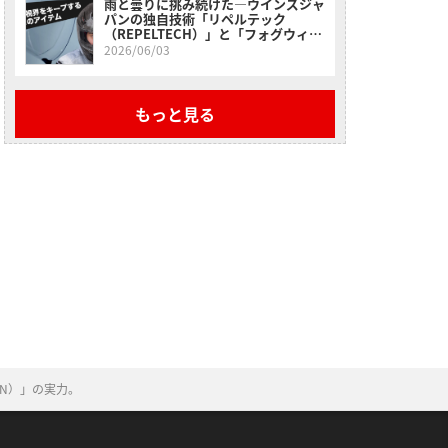
雨と曇りに挑み続けた―ウインズジャ
パンの独自技術「リペルテック
（REPELTECH）」と「フォグウィン
（FOGWIN）」の実力。
2026/06/03
もっと見る
IN）」の実力。