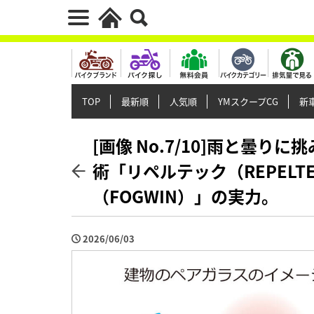
TOP
最新順
人気順
YMスクープCG
新車
[画像 No.7/10]雨と曇
術「リペルテック（REPEL
（FOGWIN）」の実力。
2026/06/03