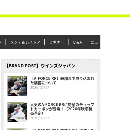
ツ
メンテ＆レストア
ビギナー
Q＆A
ニュース＆トピックス
【BRAND POST】ウインズジャパン
【A-FORCE RR】細部まで作り込まれ
た装備について
2026/07/17
人気のA-FORCE RRに待望のチョップ
ドカーボンが登場！（2026年秋頃発
売予定）
2026/07/23