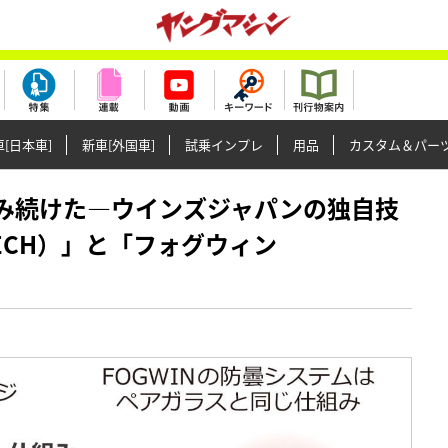
[日本車]
新車[外国車]
試乗インプレ
用品
カスタム＆パー
りに挑み続けた―ウインズジャパンの独自技
TECH）」と「フォグウィン