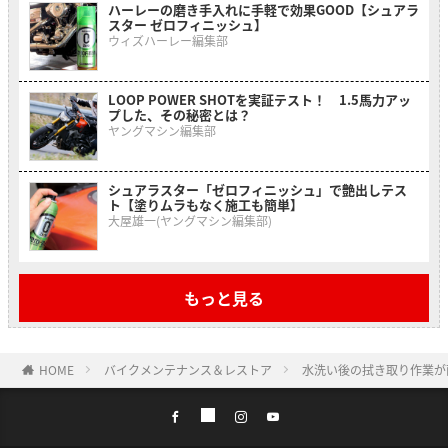
ハーレーの磨き手入れに手軽で効果GOOD【シュアラ
スター ゼロフィニッシュ】
ウィズハーレー編集部
LOOP POWER SHOTを実証テスト！ 1.5馬力アッ
プした、その秘密とは？
ヤングマシン編集部
シュアラスター「ゼロフィニッシュ」で艶出しテス
ト【塗りムラもなく施工も簡単】
大屋雄一(ヤングマシン編集部)
もっと見る
HOME
バイクメンテナンス＆レストア
水洗い後の拭き取り作業が