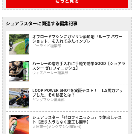
もっと見る
シュアラスターに関連する編集記事
オフロードマシンにガソリン添加剤「ループ パワー
ショット」を入れてみたインプレ
ゴーライド編集部
ハーレーの磨き手入れに手軽で効果GOOD【シュアラ
スター ゼロフィニッシュ】
ウィズハーレー編集部
LOOP POWER SHOTを実証テスト！ 1.5馬力アッ
プした、その秘密とは？
ヤングマシン編集部
シュアラスター「ゼロフィニッシュ」で艶出しテス
ト【塗りムラもなく施工も簡単】
大屋雄一(ヤングマシン編集部)