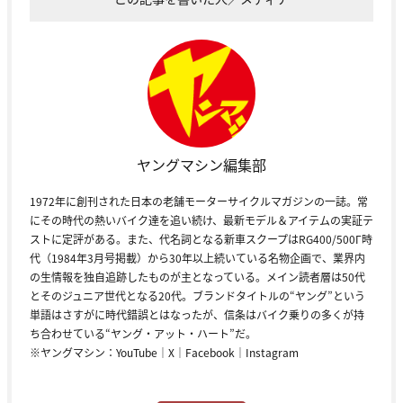
ヤングマシン編集部
1972年に創刊された日本の老舗モーターサイクルマガジンの一誌。常
にその時代の熱いバイク達を追い続け、最新モデル＆アイテムの実証テ
ストに定評がある。また、代名詞となる新車スクープはRG400/500Γ時
代（1984年3月号掲載）から30年以上続いている名物企画で、業界内
の生情報を独自追跡したものが主となっている。メイン読者層は50代
とそのジュニア世代となる20代。ブランドタイトルの“ヤング”という
単語はさすがに時代錯誤とはなったが、信条はバイク乗りの多くが持
ち合わせている“ヤング・アット・ハート”だ。
※ヤングマシン：
YouTube
｜
X
｜
Facebook
｜
Instagram