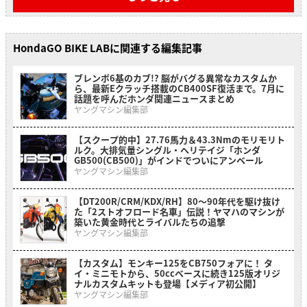
HondaGO BIKE LABに関連する編集記事
ブレンボ6基のカブ!? 脳がバグる異常なカスタムか
ら、最新Eクラッチ搭載のCB400SF復活まで。7月に
話題を呼んだホンダ関連ニュースまとめ
ヤングマシン編集部
【スクープ的中】27.76馬力＆43.3Nmのモリモリト
ルク。大排気量シングル・ヘリテイジ「ホンダ
GB500(CB500)」がインドでついにアンベール
ヤングマシン編集部
【DT200R/CRM/KDX/RH】80〜90年代を駆け抜け
た「2ストオフロード名車」伝説！ヤマハのマシンが
築いた黄金時代とライバルたちの追撃
ヤングマシン編集部
【カスタム】モンキー125をCB750フォアに！ タ
イ・ミニモトから、50ccベースに続き125版オリジ
ナルカスタムキットも登場【メディア初公開】
ヤングマシン編集部