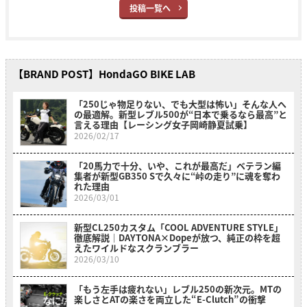
投稿一覧へ
【BRAND POST】HondaGO BIKE LAB
「250じゃ物足りない、でも大型は怖い」そんな人へ
の最適解。新型レブル500が“日本で乗るなら最高”と
言える理由【レーシング女子岡崎静夏試乗】
2026/02/17
「20馬力で十分、いや、これが最高だ」ベテラン編
集者が新型GB350 Sで久々に“峠の走り”に魂を奪わ
れた理由
2026/03/01
新型CL250カスタム「COOL ADVENTURE STYLE」
徹底解説｜DAYTONA×Dopeが放つ、純正の枠を超
えたワイルドなスクランブラー
2026/03/10
「もう左手は疲れない」レブル250の新次元。MTの
楽しさとATの楽さを両立した“E-Clutch”の衝撃