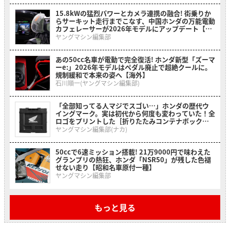
15.8kWの猛烈パワーとカメラ連携の融合! 街乗りか
らサーキット走行までこなす、中国ホンダの万能電動
カフェレーサーが2026年モデルにアップデート【海
外】
ヤングマシン編集部
あの50cc名車が電動で完全復活! ホンダ新型「ズーマ
ーe:」2026年モデルはペダル廃止で超絶クールに。
規制緩和で本来の姿へ【海外】
石川順一(ヤングマシン編集部)
「全部知ってる人マジでスゴい…」ホンダの歴代ウ
イングマーク。実は初代から何度も変わっていた！全
ロゴをプリントした［折りたたみコンテナボックス
ホンダウィングヒストリー］
ヤングマシン編集部(ナカ)
50ccで6速ミッション搭載! 21万9000円で味わえた
グランプリの熱狂、ホンダ「NSR50」が残した色褪
せない走り【昭和名車原付一種】
ヤングマシン編集部
もっと見る