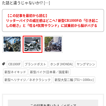
た話と違うじゃないか!? […]
【この記事を最初から読む】
リッターバイクの威圧感はどこへ? 新型CB1000Fの「引き起こ
しの軽さ」と「唸る4気筒サウンド」に試乗前から脳がバグる
CB1000F
ブランドポスト
ホンダ [HONDA]
ヤングマシン
新型ネイキッド
新型バイク(日本車／国産車)
新型ヘリテイジ／ネオクラシック
新型大型二輪 [751〜1000cc]
この記事を書いた人／メディア