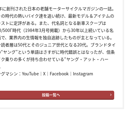
72年に創刊された日本の老舗モーターサイクルマガジンの一誌。
その時代の熱いバイク達を追い続け、最新モデル＆アイテムの
テストに定評がある。また、代名詞となる新車スクープは
00/500Γ時代（1984年3月号掲載）から30年以上続いている名
画で、業界内の生情報を独自追跡したものが主となっている。
ン読者層は50代とそのジュニア世代となる20代。ブランドタイ
の“ヤング”という単語はさすがに時代錯誤とはなったが、信条
イク乗りの多くが持ち合わせている“ヤング・アット・ハー
。
ングマシン：
YouTube
｜
X
｜
Facebook
｜
Instagram
投稿一覧へ