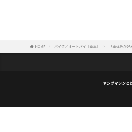
HOME
バイク／オートバイ［新車］
「車体色が好
ヤングマシンと