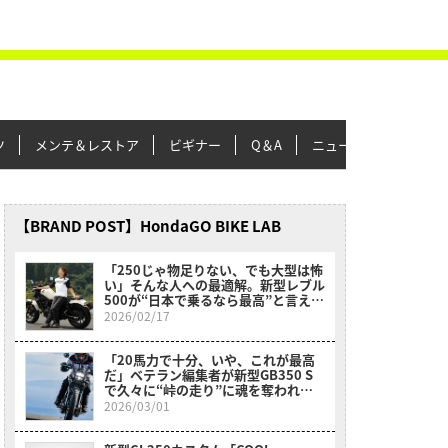
ツ
メンテ＆レストア
ビギナー
Q＆A
ニュース＆トピックス
【BRAND POST】HondaGO BIKE LAB
「250じゃ物足りない、でも大型は怖
い」そんな人への最適解。新型レブル
500が“日本で乗るなら最高”と言える
理由【レーシング女子岡崎静夏試乗】
2026/02/17
「20馬力で十分、いや、これが最高
だ」ベテラン編集者が新型GB350 S
で久々に“峠の走り”に魂を奪われた
理由
2026/03/01