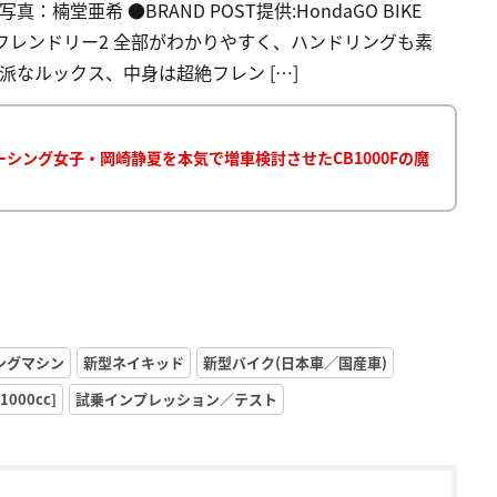
楠堂亜希 ●BRAND POST提供:HondaGO BIKE
超絶フレンドリー2 全部がわかりやすく、ハンドリングも素
派なルックス、中身は超絶フレン […]
シング女子・岡崎静夏を本気で増車検討させたCB1000Fの魔
ングマシン
新型ネイキッド
新型バイク(日本車／国産車)
000cc]
試乗インプレッション／テスト