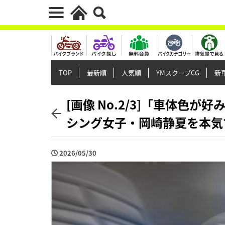
TOP
最新順
人気順
YMスクープCG
新車
[画像 No.2/3]「車体色
シング女子・岡崎静夏を本気で
2026/05/30