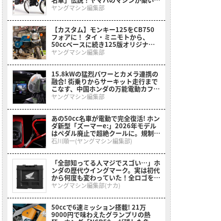
黄金時代とライバルたちの追撃
ヤングマシン編集部
【カスタム】モンキー125をCB750
フォアに！ タイ・ミニモトから、
50ccベースに続き125版オリジナル
カスタムキットも登場【メディア初公
ヤングマシン編集部
開】
15.8kWの猛烈パワーとカメラ連携の
融合! 街乗りからサーキット走行まで
こなす、中国ホンダの万能電動カフェ
レーサーが2026年モデルにアップデ
ヤングマシン編集部
ート【海外】
あの50cc名車が電動で完全復活! ホン
ダ新型「ズーマーe:」2026年モデル
はペダル廃止で超絶クールに。規制緩
和で本来の姿へ【海外】
石川順一(ヤングマシン編集部)
「全部知ってる人マジでスゴい…」ホ
ンダの歴代ウイングマーク。実は初代
から何度も変わっていた！全ロゴをプ
リントした［折りたたみコンテナボッ
ヤングマシン編集部(ナカ)
クス ホンダウィングヒストリー］
50ccで6速ミッション搭載! 21万
9000円で味わえたグランプリの熱