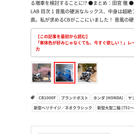
る増車を検討することに!? ●まとめ：田宮 徹 ●写真：
LAB 目次 1 昔風の硬派なルックス、中身は
直。私が求めるCBがここにいました！ 昔風の硬
【この記事を最初から読む】
「車体色が好みじゃなくても、今すぐ欲しい！」レー
力
CB1000F
ブランドポスト
ホンダ [HONDA]
ヤ
新型ヘリテイジ／ネオクラシック
新型大型二輪 [751〜1