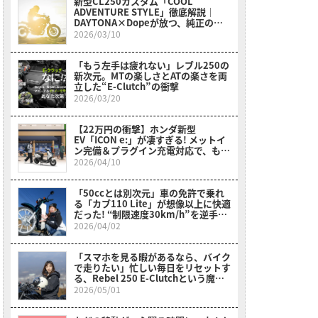
新型CL250カスタム「COOL
ADVENTURE STYLE」徹底解説｜
DAYTONA×Dopeが放つ、純正の枠
を超えたワイルドなスクランブラー
2026/03/10
「もう左手は疲れない」レブル250の
新次元。MTの楽しさとATの楽さを両
立した“E-Clutch”の衝撃
2026/03/20
【22万円の衝撃】ホンダ新型
EV「ICON e:」が凄すぎる! メットイ
ン完備＆プラグイン充電対応で、もう
ガソリン車に戻れない？
2026/04/10
「50ccとは別次元」車の免許で乗れ
る「カブ110 Lite」が想像以上に快適
だった! “制限速度30km/h”を逆手に
取った贅沢な走り【岡崎静夏試乗レビ
2026/04/02
ュー】
「スマホを見る暇があるなら、バイク
で走りたい」忙しい毎日をリセットす
る、Rebel 250 E-Clutchという魔法
【初心者ママライダーの実体験】
2026/05/01