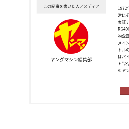
この記事を書いた人／メディア
19
常に
実証
RG4
物企
メイ
トル
はバ
ヤングマシン編集部
ト”だ
※ヤ