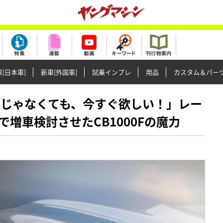
[日本車]
新車[外国車]
試乗インプレ
用品
カスタム＆パー
が好みじゃなくても、今すぐ欲しい！」レー
増車検討させたCB1000Fの魔力