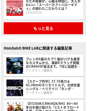
ただの移動が、心躍る時間に。大人か
わいい「スーパーカブ×ハローキテ
ィ」の隠れたこだわりとは？
2026/05/20
もっと見る
HondaGO BIKE LABに関連する編集記事
ブレンボ6基のカブ!? 脳がバグる異常
なカスタムから、最新Eクラッチ搭載
のCB400SF復活まで。7月に話題を呼
んだホンダ関連ニュースまとめ
ヤングマシン編集部
【スクープ的中】27.76馬力＆
43.3Nmのモリモリトルク。大排気量
シングル・ヘリテイジ「ホンダ
GB500(CB500)」がインドでついに
ヤングマシン編集部
アンベール
【DT200R/CRM/KDX/RH】80〜90
年代を駆け抜けた「2ストオフロード
名車」伝説！ヤマハのマシンが築いた