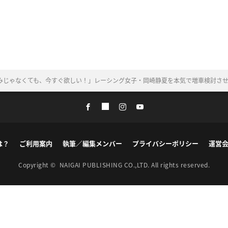
みじゃなくても、今すぐ欲しい！」レーシング女子・岡崎静夏を本気で増車検討させたC
は？
ご利用案内
執筆／編集メンバー
プライバシーポリシー
運営
Copyright ©
NAIGAI PUBLISHING CO.,LTD.
All rights reserved.