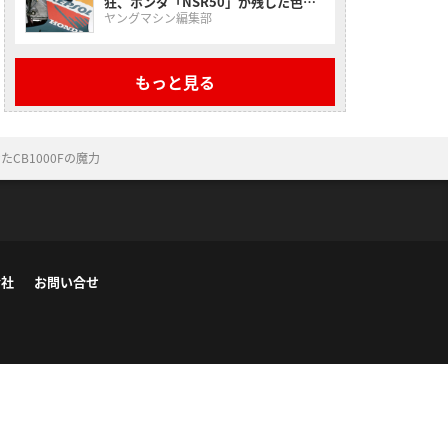
狂、ホンダ「NSR50」が残した色褪
せない走り【昭和名車原付一種】
ヤングマシン編集部
もっと見る
B1000Fの魔力
会社
お問い合せ