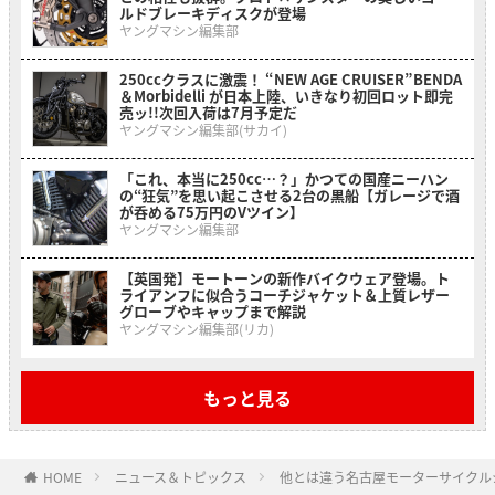
ルドブレーキディスクが登場
ヤングマシン編集部
250ccクラスに激震！ “NEW AGE CRUISER”BENDA
＆Morbidelli が日本上陸、いきなり初回ロット即完
売ッ!!次回入荷は7月予定だ
ヤングマシン編集部(サカイ)
「これ、本当に250cc…？」かつての国産ニーハン
の“狂気”を思い起こさせる2台の黒船【ガレージで酒
が呑める75万円のVツイン】
ヤングマシン編集部
【英国発】モートーンの新作バイクウェア登場。ト
ライアンフに似合うコーチジャケット＆上質レザー
グローブやキャップまで解説
ヤングマシン編集部(リカ)
もっと見る
HOME
ニュース＆トピックス
他とは違う名古屋モーターサイクル