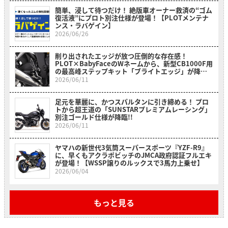
簡単、浸して待つだけ！ 絶版車オーナー救済の“ゴム
復活液”にプロト別注仕様が登場！【PLOTメンテナ
ンス・ラバゲイン】
2026/06/26
削り出されたエッジが放つ圧倒的な存在感！
PLOT×BabyFaceのWネームから、新型CB1000F用
の最高峰ステップキット「ブライトエッジ」が降
臨！
2026/06/11
足元を華麗に、かつスパルタンに引き締める！ プロ
トから超王道の「SUNSTARプレミアムレーシング」
別注ゴールド仕様が降臨!!
2026/06/11
ヤマハの新世代3気筒スーパースポーツ『YZF-R9』
に、早くもアクラポビッチのJMCA政府認証フルエキ
が登場！【WSSP譲りのルックスで3馬力上乗せ】
2026/06/04
もっと見る