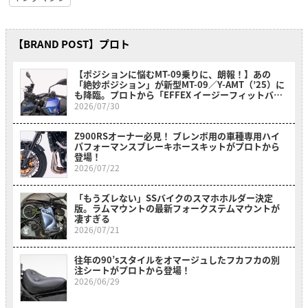
【BRAND POST】プロト
【ポジションに悩むMT-09乗りに、朗報！】あの
「絶妙ポジション」が新型MT-09／Y-AMT（’25）に
も降臨。プロトから「EFFEX イージーフィットバー
プラス」が新登場
2026/07/30
Z900RSオーナー必見！ ブレンボ用の車種専用ハイ
パフォーマンスブレーキホースキットがプロトから
登場！
2026/07/22
「もうズレない」SSバイクのスマホホルダー決定
版。ラムマウントの最新フォークステムマウントが
凄すぎる
2026/07/21
往年の90’sスタイルをオマージュしたフカフカの別
注シートがプロトから登場！
2026/06/29