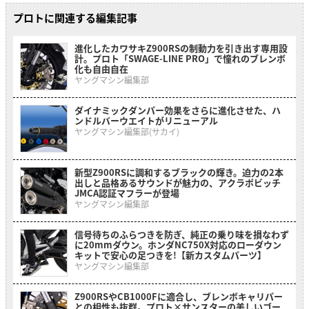
プロトに関連する編集記事
進化したカワサキZ900RSの制動力を引き出す専用設
計。プロト「SWAGE-LINE PRO」で憧れのブレンボ
化も自由自在
ヤングマシン編集部
ダイナミックダンパー効果をさらに進化させた、ハ
ンドルバーウエイトがリニューアル
ヤングマシン編集部(サカイ)
新型Z900RSに調和するブラックの輝き。迫力の2本
出しと品格あるサウンドが魅力の、アクラポビッチ
JMCA認証マフラーが登場
ヤングマシン編集部
信号待ちのふらつきを防ぎ、純正の乗り味を損なわず
に20mmダウン。ホンダNC750X対応のローダウン
キットで安心の足つきを!【新カスタムパーツ】
ヤングマシン編集部
Z900RSやCB1000Fに適合し、ブレンボキャリパー
との相性も抜群。プロト×サンスターの美しいゴー