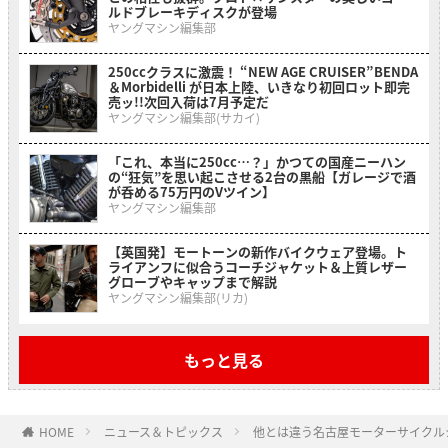
ルドブレーキディスクが登場
ヤングマシン編集部
250ccクラスに激震！ “NEW AGE CRUISER”BENDA
＆Morbidelli が日本上陸、いきなり初回ロット即完
売ッ!!次回入荷は7月予定だ
ヤングマシン編集部(サカイ)
「これ、本当に250cc…？」かつての国産ニーハン
の“狂気”を思い起こさせる2台の黒船【ガレージで酒
が呑める75万円のVツイン】
ヤングマシン編集部
【英国発】モートーンの新作バイクウェア登場。ト
ライアンフに似合うコーチジャケット＆上質レザー
グローブやキャップまで解説
ヤングマシン編集部(リカ)
もっと見る
HOME
ニュース＆トピックス
他とは違う名古屋モーターサイクル