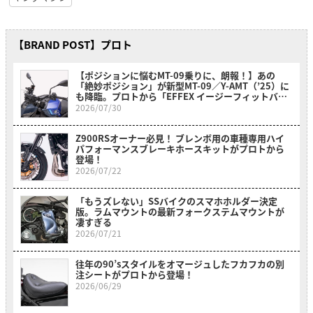
【BRAND POST】プロト
【ポジションに悩むMT-09乗りに、朗報！】あの
「絶妙ポジション」が新型MT-09／Y-AMT（’25）に
も降臨。プロトから「EFFEX イージーフィットバー
プラス」が新登場
2026/07/30
Z900RSオーナー必見！ ブレンボ用の車種専用ハイ
パフォーマンスブレーキホースキットがプロトから
登場！
2026/07/22
「もうズレない」SSバイクのスマホホルダー決定
版。ラムマウントの最新フォークステムマウントが
凄すぎる
2026/07/21
往年の90’sスタイルをオマージュしたフカフカの別
注シートがプロトから登場！
2026/06/29