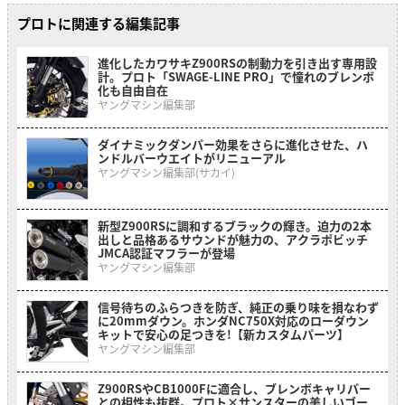
プロトに関連する編集記事
進化したカワサキZ900RSの制動力を引き出す専用設
計。プロト「SWAGE-LINE PRO」で憧れのブレンボ
化も自由自在
ヤングマシン編集部
ダイナミックダンパー効果をさらに進化させた、ハ
ンドルバーウエイトがリニューアル
ヤングマシン編集部(サカイ)
新型Z900RSに調和するブラックの輝き。迫力の2本
出しと品格あるサウンドが魅力の、アクラポビッチ
JMCA認証マフラーが登場
ヤングマシン編集部
信号待ちのふらつきを防ぎ、純正の乗り味を損なわず
に20mmダウン。ホンダNC750X対応のローダウン
キットで安心の足つきを!【新カスタムパーツ】
ヤングマシン編集部
Z900RSやCB1000Fに適合し、ブレンボキャリパー
との相性も抜群。プロト×サンスターの美しいゴー