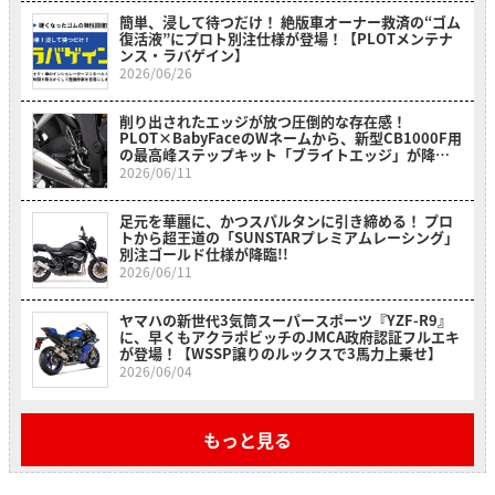
簡単、浸して待つだけ！ 絶版車オーナー救済の“ゴム
復活液”にプロト別注仕様が登場！【PLOTメンテナ
ンス・ラバゲイン】
2026/06/26
削り出されたエッジが放つ圧倒的な存在感！
PLOT×BabyFaceのWネームから、新型CB1000F用
の最高峰ステップキット「ブライトエッジ」が降
臨！
2026/06/11
足元を華麗に、かつスパルタンに引き締める！ プロ
トから超王道の「SUNSTARプレミアムレーシング」
別注ゴールド仕様が降臨!!
2026/06/11
ヤマハの新世代3気筒スーパースポーツ『YZF-R9』
に、早くもアクラポビッチのJMCA政府認証フルエキ
が登場！【WSSP譲りのルックスで3馬力上乗せ】
2026/06/04
もっと見る