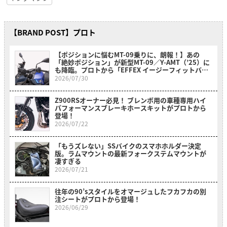
【BRAND POST】プロト
【ポジションに悩むMT-09乗りに、朗報！】あの
「絶妙ポジション」が新型MT-09／Y-AMT（’25）に
も降臨。プロトから「EFFEX イージーフィットバー
プラス」が新登場
2026/07/30
Z900RSオーナー必見！ ブレンボ用の車種専用ハイ
パフォーマンスブレーキホースキットがプロトから
登場！
2026/07/22
「もうズレない」SSバイクのスマホホルダー決定
版。ラムマウントの最新フォークステムマウントが
凄すぎる
2026/07/21
往年の90’sスタイルをオマージュしたフカフカの別
注シートがプロトから登場！
2026/06/29