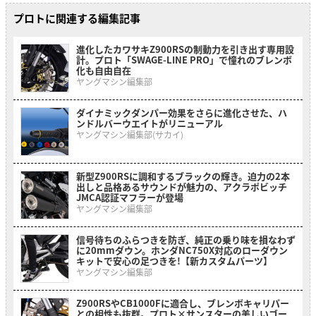
プロトに関連する編集記事
進化したカワサキZ900RSの制動力を引き出す専用設
計。プロト「SWAGE-LINE PRO」で憧れのブレンボ
化も自由自在
ヤングマシン編集部
ダイナミックダンパー効果をさらに進化させた、ハ
ンドルバーウエイトがリニューアル
ヤングマシン編集部(サカイ)
新型Z900RSに調和するブラックの輝き。迫力の2本
出しと品格あるサウンドが魅力の、アクラポビッチ
JMCA認証マフラーが登場
ヤングマシン編集部
信号待ちのふらつきを防ぎ、純正の乗り味を損なわず
に20mmダウン。ホンダNC750X対応のローダウン
キットで安心の足つきを!【新カスタムパーツ】
ヤングマシン編集部
Z900RSやCB1000Fに適合し、ブレンボキャリパー
との相性も抜群。プロト×サンスターの美しいゴー