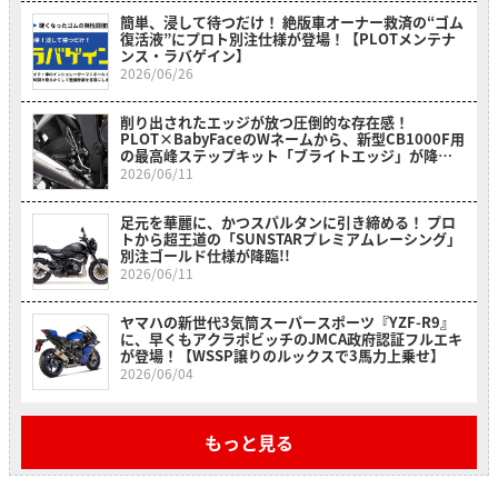
簡単、浸して待つだけ！ 絶版車オーナー救済の“ゴム
復活液”にプロト別注仕様が登場！【PLOTメンテナ
ンス・ラバゲイン】
2026/06/26
削り出されたエッジが放つ圧倒的な存在感！
PLOT×BabyFaceのWネームから、新型CB1000F用
の最高峰ステップキット「ブライトエッジ」が降
臨！
2026/06/11
足元を華麗に、かつスパルタンに引き締める！ プロ
トから超王道の「SUNSTARプレミアムレーシング」
別注ゴールド仕様が降臨!!
2026/06/11
ヤマハの新世代3気筒スーパースポーツ『YZF-R9』
に、早くもアクラポビッチのJMCA政府認証フルエキ
が登場！【WSSP譲りのルックスで3馬力上乗せ】
2026/06/04
もっと見る