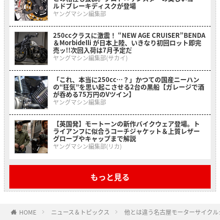
ルドブレーキディスクが登場
ヤングマシン編集部
250ccクラスに激震！ “NEW AGE CRUISER”BENDA
＆Morbidelli が日本上陸、いきなり初回ロット即完
売ッ!!次回入荷は7月予定だ
ヤングマシン編集部(サカイ)
「これ、本当に250cc…？」かつての国産ニーハン
の“狂気”を思い起こさせる2台の黒船【ガレージで酒
が呑める75万円のVツイン】
ヤングマシン編集部
【英国発】モートーンの新作バイクウェア登場。ト
ライアンフに似合うコーチジャケット＆上質レザー
グローブやキャップまで解説
ヤングマシン編集部(リカ)
もっと見る
HOME
ニュース＆トピックス
他とは違う名古屋モーターサイクル