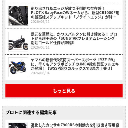
削り出されたエッジが放つ圧倒的な存在感！
PLOT×BabyFaceのWネームから、新型CB1000F用
の最高峰ステップキット「ブライトエッジ」が降
臨！
2026/06/11
足元を華麗に、かつスパルタンに引き締める！ プロ
トから超王道の「SUNSTARプレミアムレーシング」
別注ゴールド仕様が降臨!!
2026/06/11
ヤマハの新世代3気筒スーパースポーツ『YZF-R9』
に、早くもアクラポビッチのJMCA政府認証フルエキ
が登場！【WSSP譲りのルックスで3馬力上乗せ】
2026/06/04
もっと見る
プロトに関連する編集記事
進化したカワサキZ900RSの制動力を引き出す専用設