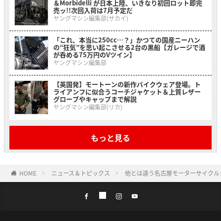
＆Morbidelli が日本上陸、いきなり初回ロット即完
売ッ!!次回入荷は7月予定だ
ヤングマシン編集部(サカイ)
「これ、本当に250cc…？」かつての国産ニーハン
の“狂気”を思い起こさせる2台の黒船【ガレージで酒
が呑める75万円のVツイン】
ヤングマシン編集部
【英国発】モートーンの新作バイクウェア登場。ト
ライアンフに似合うコーチジャケット＆上質レザー
グローブやキャップまで解説
ヤングマシン編集部(リカ)
もっと見る
HOME
ニュース＆トピックス
他とは違う名古屋モーターサイクル