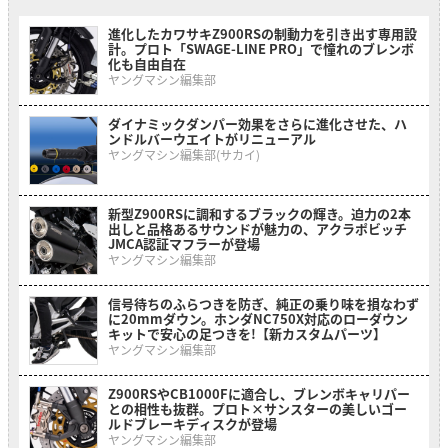
進化したカワサキZ900RSの制動力を引き出す専用設
計。プロト「SWAGE-LINE PRO」で憧れのブレンボ
化も自由自在
ヤングマシン編集部
ダイナミックダンパー効果をさらに進化させた、ハ
ンドルバーウエイトがリニューアル
ヤングマシン編集部(サカイ)
新型Z900RSに調和するブラックの輝き。迫力の2本
出しと品格あるサウンドが魅力の、アクラポビッチ
JMCA認証マフラーが登場
ヤングマシン編集部
信号待ちのふらつきを防ぎ、純正の乗り味を損なわず
に20mmダウン。ホンダNC750X対応のローダウン
キットで安心の足つきを!【新カスタムパーツ】
ヤングマシン編集部
Z900RSやCB1000Fに適合し、ブレンボキャリパー
との相性も抜群。プロト×サンスターの美しいゴー
ルドブレーキディスクが登場
ヤングマシン編集部