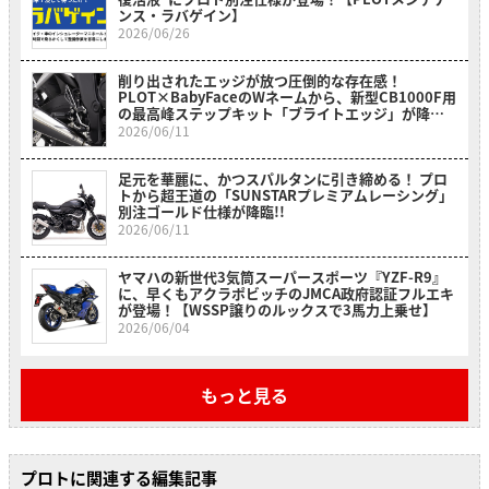
ンス・ラバゲイン】
2026/06/26
削り出されたエッジが放つ圧倒的な存在感！
PLOT×BabyFaceのWネームから、新型CB1000F用
の最高峰ステップキット「ブライトエッジ」が降
臨！
2026/06/11
足元を華麗に、かつスパルタンに引き締める！ プロ
トから超王道の「SUNSTARプレミアムレーシング」
別注ゴールド仕様が降臨!!
2026/06/11
ヤマハの新世代3気筒スーパースポーツ『YZF-R9』
に、早くもアクラポビッチのJMCA政府認証フルエキ
が登場！【WSSP譲りのルックスで3馬力上乗せ】
2026/06/04
もっと見る
プロトに関連する編集記事