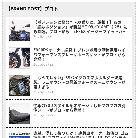
【BRAND POST】プロト
【ポジションに悩むMT-09乗りに、朗報！】あの
「絶妙ポジション」が新型MT-09／Y-AMT（’25）に
も降臨。プロトから「EFFEX イージーフィットバー
プラス」が新登場
2026/07/30
Z900RSオーナー必見！ ブレンボ用の車種専用ハイ
パフォーマンスブレーキホースキットがプロトから
登場！
2026/07/22
「もうズレない」SSバイクのスマホホルダー決定
版。ラムマウントの最新フォークステムマウントが
凄すぎる
2026/07/21
往年の90’sスタイルをオマージュしたフカフカの別
注シートがプロトから登場！
2026/06/29
簡単、浸して待つだけ！ 絶版車オーナー救済の“ゴム
復活液”にプロト別注仕様が登場！【PLOTメンテナ