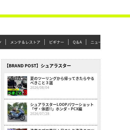
ツ
メンテ＆レストア
ビギナー
Q＆A
ニュース＆トピックス
【BRAND POST】シュアラスター
夏のツーリングから帰ってきたらやる
べきこと３選
2026/08/04
シュアラスターLOOPパワーショット
「ザ・体感!!」ホンダ・PCX編
2026/07/28