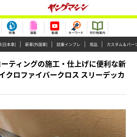
[日本車]
新車[外国車]
試乗インプレ
用品
カスタム＆パー
クスやコーティングの施工・仕上げに便利な新
イクロファイバークロス スリーデッカ