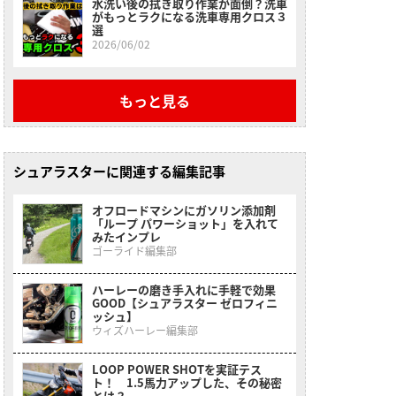
水洗い後の拭き取り作業が面倒？洗車
がもっとラクになる洗車専用クロス３
選
2026/06/02
もっと見る
シュアラスターに関連する編集記事
オフロードマシンにガソリン添加剤
「ループ パワーショット」を入れて
みたインプレ
ゴーライド編集部
ハーレーの磨き手入れに手軽で効果
GOOD【シュアラスター ゼロフィニ
ッシュ】
ウィズハーレー編集部
LOOP POWER SHOTを実証テス
ト！ 1.5馬力アップした、その秘密
とは？