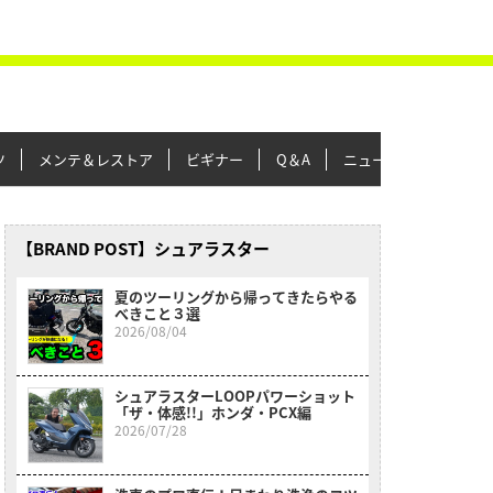
ツ
メンテ＆レストア
ビギナー
Q＆A
ニュース＆トピックス
【BRAND POST】シュアラスター
夏のツーリングから帰ってきたらやる
べきこと３選
2026/08/04
シュアラスターLOOPパワーショット
「ザ・体感!!」ホンダ・PCX編
2026/07/28