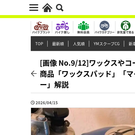
TOP
最新順
人気順
YMスクープCG
新車
[画像 No.9/12]ワック
商品「ワックスパッド」「マ
ー」解説
2026/04/15