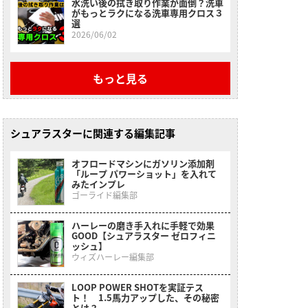
水洗い後の拭き取り作業が面倒？洗車
がもっとラクになる洗車専用クロス３
選
2026/06/02
もっと見る
シュアラスターに関連する編集記事
オフロードマシンにガソリン添加剤
「ループ パワーショット」を入れて
みたインプレ
ゴーライド編集部
ハーレーの磨き手入れに手軽で効果
GOOD【シュアラスター ゼロフィニ
ッシュ】
ウィズハーレー編集部
LOOP POWER SHOTを実証テス
ト！ 1.5馬力アップした、その秘密
とは？