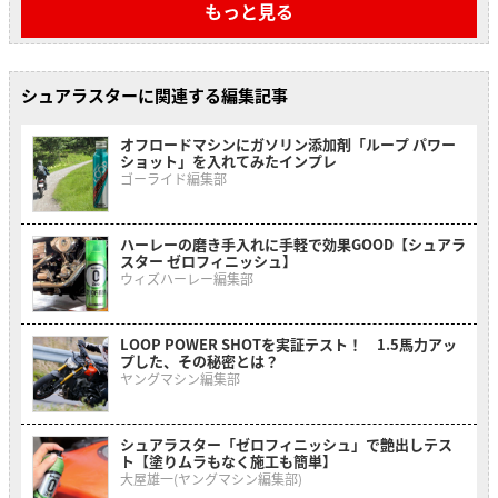
もっと見る
シュアラスターに関連する編集記事
オフロードマシンにガソリン添加剤「ループ パワー
ショット」を入れてみたインプレ
ゴーライド編集部
ハーレーの磨き手入れに手軽で効果GOOD【シュアラ
スター ゼロフィニッシュ】
ウィズハーレー編集部
LOOP POWER SHOTを実証テスト！ 1.5馬力アッ
プした、その秘密とは？
ヤングマシン編集部
シュアラスター「ゼロフィニッシュ」で艶出しテス
ト【塗りムラもなく施工も簡単】
大屋雄一(ヤングマシン編集部)