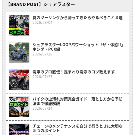
【BRAND POST】シュアラスター
夏のツーリングから帰ってきたらやるべきこと３選
2026/08/04
シュアラスターLOOPパワーショット「ザ・体感!!」
ホンダ・PCX編
2026/07/28
洗車のプロ直伝！足まわり洗浄のコツ教えます
2026/07/27
バイクの虫汚れ対策完全ガイド 落とし方から予防
法まで徹底解説
2026/07/24
チェーンのメンテナンスを自分で行うときに大切な
５つのポイント