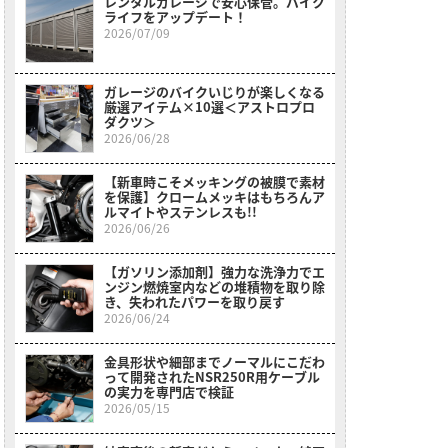
レンタルガレージで安心保管。バイク
ライフをアップデート！
2026/07/09
ガレージのバイクいじりが楽しくなる
厳選アイテム×10選＜アストロプロ
ダクツ＞
2026/06/28
【新車時こそメッキングの被膜で素材
を保護】クロームメッキはもちろんア
ルマイトやステンレスも!!
2026/06/26
【ガソリン添加剤】強力な洗浄力でエ
ンジン燃焼室内などの堆積物を取り除
き、失われたパワーを取り戻す
2026/06/24
金具形状や細部までノーマルにこだわ
って開発されたNSR250R用ケーブル
の実力を専門店で検証
2026/05/15