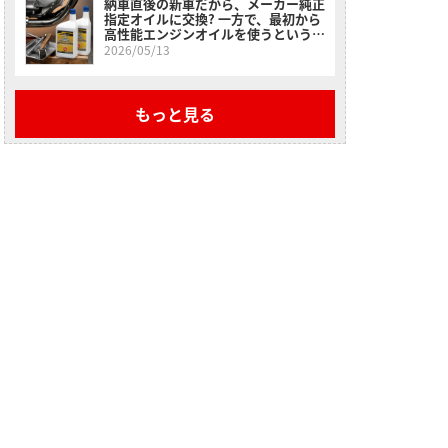
納車直後の新車だから、メーカー純正
指定オイルに交換? 一方で、最初から
高性能エンジンオイルを使うという選
択肢＜スーパーゾイルで楽しいバイク
2026/05/13
ライフ＞
もっと見る