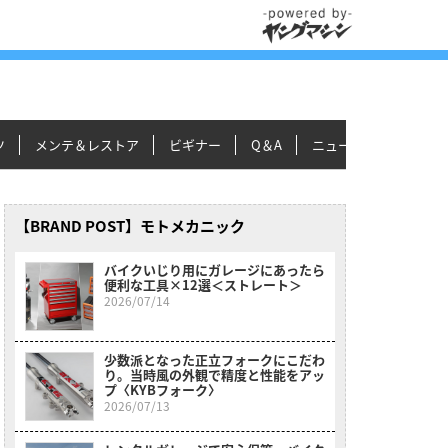
ツ
メンテ＆レストア
ビギナー
Q＆A
ニュース＆トピックス
【BRAND POST】モトメカニック
バイクいじり用にガレージにあったら
便利な工具×12選＜ストレート＞
2026/07/14
少数派となった正立フォークにこだわ
り。当時風の外観で精度と性能をアッ
プ〈KYBフォーク〉
2026/07/13