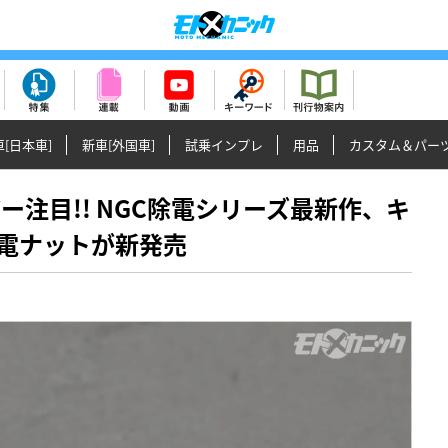
[日本車]
新車[外国車]
試乗インプレ
用品
カスタム＆パー
ーザー注目!! NGC除電シリーズ最新作、キ
電ナットが新発売