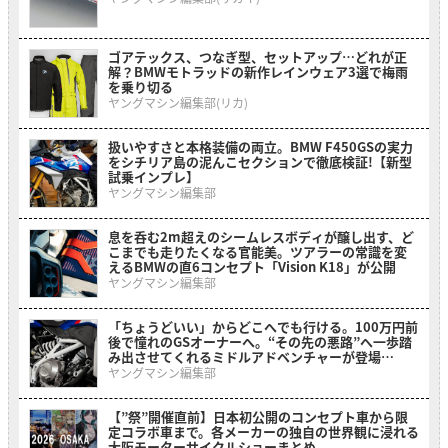
ゴアテックス、つなぎ型、セットアップ…どれが正
解？BMWモトラッドの新作レインウェア3選で梅雨
を乗り切る
ヤングマシン編集部(リカ)
扱いやすさと本格装備の両立。BMW F450GSの実力
をシチリア島の泥んこセクションで徹底検証!【新型
試乗インプレ】
ヤングマシン編集部
息を呑む2m超えのシームレスボディが醸し出す、ど
こまでも走りたくなる官能美。ツアラーの常識を変
えるBMWの直6コンセプト「Vision K18」が公開
ヤングマシン編集部
「ちょうどいい」からどこへでも行ける。100万円前
後で憧れのGSオーナーへ。“その先の悪路”へ一歩踏
み出させてくれるミドルアドベンチャーが登場
【BMW F 450 GS】
ヤングマシン編集部
【”祭”開催直前】日本初公開のコンセプト車から限
定コラボ車まで。各メーカーの独自の世界観に浸れる
大阪モーターサイクルショーまとめ