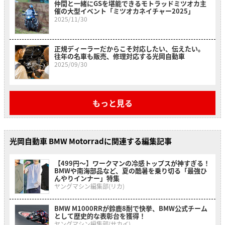
仲間と一緒にGSを堪能できるモトラッドミツオカ主
催の大型イベント「ミツオカネイチャー2025」
2025/11/30
正規ディーラーだからこそ対応したい、伝えたい。
往年の名車も販売、修理対応する光岡自動車
2025/09/30
もっと見る
光岡自動車 BMW Motorradに関連する編集記事
【499円〜】ワークマンの冷感トップスが神すぎる！
BMWや南海部品など、夏の酷暑を乗り切る「最強ひ
んやりインナー」特集
ヤングマシン編集部(リカ)
BMW M1000RRが鈴鹿8耐で快挙、BMW公式チーム
として歴史的な表彰台を獲得！
ヤングマシン編集部(サカイ)