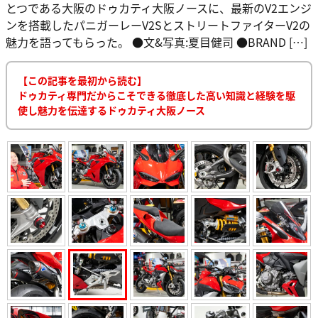
とつである大阪のドゥカティ大阪ノースに、最新のV2エンジ
ンを搭載したパニガーレーV2SとストリートファイターV2の
魅力を語ってもらった。 ●文&写真:夏目健司 ●BRAND […]
【この記事を最初から読む】
ドゥカティ専門だからこそできる徹底した高い知識と経験を駆
使し魅力を伝達するドゥカティ大阪ノース