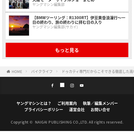
ヤングマシン編集部
【BMWツーリング：R1300RT】伊豆黄昏浪漫行〜一
日の終わり、旅の終わりに拝む日の入り
ヤングマシン編集部(サカイ)
もっと見る
HOME
バイクライフ
ドゥカティ専門だからこそできる徹底した高
ヤングマシンとは？
ご利用案内
執筆／編集メンバー
プライバシーポリシー
運営会社
お問い合せ
Copyright ©
NAIGAI PUBLISHING CO.,LTD.
All rights reserved.