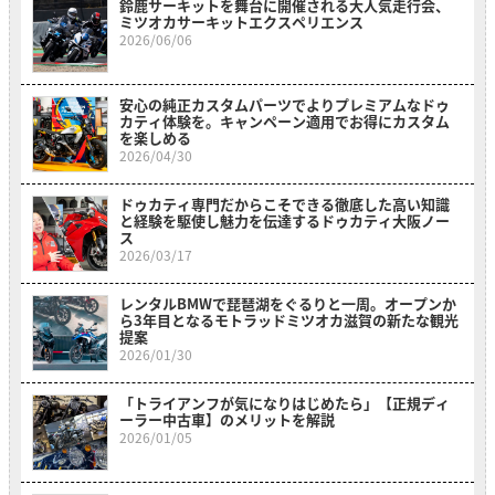
鈴鹿サーキットを舞台に開催される大人気走行会、
ミツオカサーキットエクスペリエンス
2026/06/06
安心の純正カスタムパーツでよりプレミアムなドゥ
カティ体験を。キャンペーン適用でお得にカスタム
を楽しめる
2026/04/30
ドゥカティ専門だからこそできる徹底した高い知識
と経験を駆使し魅力を伝達するドゥカティ大阪ノー
ス
2026/03/17
レンタルBMWで琵琶湖をぐるりと一周。オープンか
ら3年目となるモトラッドミツオカ滋賀の新たな観光
提案
2026/01/30
「トライアンフが気になりはじめたら」【正規ディ
ーラー中古車】のメリットを解説
2026/01/05