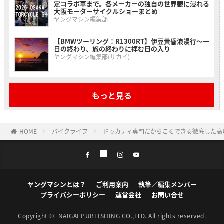
定コラボ車まで。各メーカーの独自の世界観に浸れる
大阪モーターサイクルショーまとめ
ヤングマシン編集部
【BMWツーリング：R1300RT】伊豆黄昏浪漫行〜一
日の終わり、旅の終わりに拝む日の入り
ヤングマシン編集部(サカイ)
もっと見る
HOME
バイクライフ
ドゥカティ専門だからこそできる徹底した高
ヤングマシンとは？
ご利用案内
執筆／編集メンバー
プライバシーポリシー
運営会社
お問い合せ
Copyright ©
NAIGAI PUBLISHING CO.,LTD.
All rights reserved.