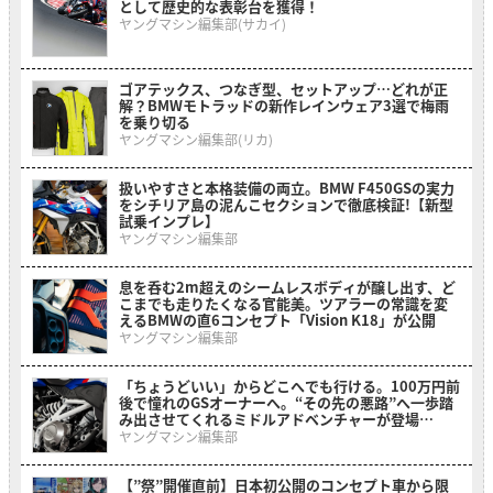
として歴史的な表彰台を獲得！
ヤングマシン編集部(サカイ)
ゴアテックス、つなぎ型、セットアップ…どれが正
解？BMWモトラッドの新作レインウェア3選で梅雨
を乗り切る
ヤングマシン編集部(リカ)
扱いやすさと本格装備の両立。BMW F450GSの実力
をシチリア島の泥んこセクションで徹底検証!【新型
試乗インプレ】
ヤングマシン編集部
息を呑む2m超えのシームレスボディが醸し出す、ど
こまでも走りたくなる官能美。ツアラーの常識を変
えるBMWの直6コンセプト「Vision K18」が公開
ヤングマシン編集部
「ちょうどいい」からどこへでも行ける。100万円前
後で憧れのGSオーナーへ。“その先の悪路”へ一歩踏
み出させてくれるミドルアドベンチャーが登場
【BMW F 450 GS】
ヤングマシン編集部
【”祭”開催直前】日本初公開のコンセプト車から限