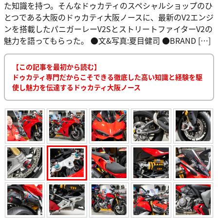
た知識を持つ。そんなドゥカティのスペシャルショップのひ
とつである大阪のドゥカティ大阪ノースに、最新のV2エンジ
ンを搭載したパニガーレーV2SとストリートファイターV2の
魅力を語ってもらった。 ●文&写真:夏目健司 ●BRAND […]
【この記事を最初から読む】
ドゥカティ専門だからこそできる徹底した高い知識と経験を駆
使し魅力を伝達するドゥカティ大阪ノース