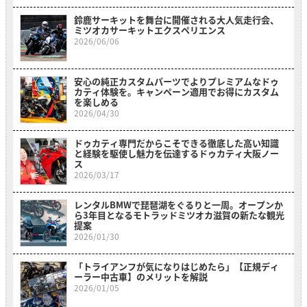
鈴鹿サーキットを舞台に開催される大人気走行会、
ミツオカサーキットエクスペリエンス
2026/06/06
安心の純正カスタムパーツでよりプレミアムなドゥ
カティ体験を。キャンペーン適用でお得にカスタム
を楽しめる
2026/04/30
ドゥカティ専門だからこそできる徹底した高い知識
と経験を駆使し魅力を伝達するドゥカティ大阪ノー
ス
2026/03/17
レンタルBMWで琵琶湖をぐるりと一周。オープンか
ら3年目となるモトラッドミツオカ滋賀の新たな観光
提案
2026/01/30
「トライアンフが気になりはじめたら」【正規ディ
ーラー中古車】のメリットを解説
2026/01/05