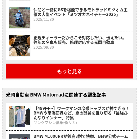
仲間と一緒にGSを堪能できるモトラッドミツオカ主
催の大型イベント「ミツオカネイチャー2025」
2025/11/30
正規ディーラーだからこそ対応したい、伝えたい。
往年の名車も販売、修理対応する光岡自動車
2025/09/30
もっと見る
光岡自動車 BMW Motorradに関連する編集記事
【499円〜】ワークマンの冷感トップスが神すぎる！
BMWや南海部品など、夏の酷暑を乗り切る「最強ひ
んやりインナー」特集
ヤングマシン編集部(リカ)
BMW M1000RRが鈴鹿8耐で快挙、BMW公式チーム