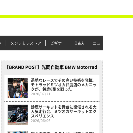
ツ
メンテ＆レストア
ビギナー
Q＆A
ニュース＆トピックス
【BRAND POST】光岡自動車 BMW Motorrad
過酷なレースでその高い技術を発揮。
モトラッドミツオカ鈴鹿店のメカニッ
クが、鈴鹿8耐を戦った
2026/07/21
鈴鹿サーキットを舞台に開催される大
人気走行会、ミツオカサーキットエク
スペリエンス
2026/06/06