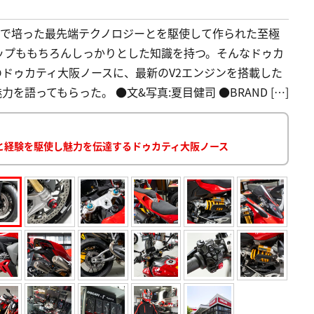
GPで培った最先端テクノロジーとを駆使して作られた至極
ップももちろんしっかりとした知識を持つ。そんなドゥカ
ドゥカティ大阪ノースに、最新のV2エンジンを搭載した
を語ってもらった。 ●文&写真:夏目健司 ●BRAND […]
と経験を駆使し魅力を伝達するドゥカティ大阪ノース