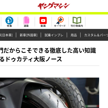
[日本車]
新車[外国車]
試乗インプレ
用品
カスタム＆パー
ティ専門だからこそできる徹底した高い知識
るドゥカティ大阪ノース