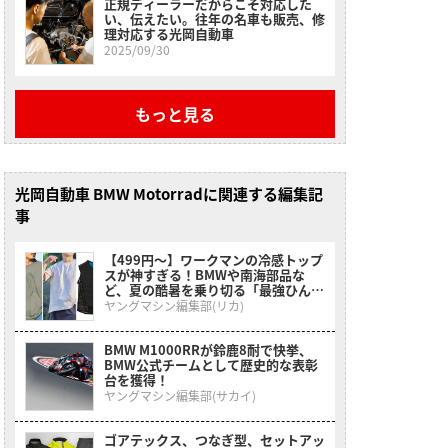
正規ディーラーだからこそ対応した
い、伝えたい。往年の名車も販売、修
理対応する光岡自動車
2025/09/30
もっと見る
光岡自動車 BMW Motorradに関連する編集記
事
【499円〜】ワークマンの冷感トップ
スが神すぎる！BMWや南海部品な
ど、夏の酷暑を乗り切る「最強ひんや
りインナー」特集
ヤングマシン編集部(リカ)
BMW M1000RRが鈴鹿8耐で快挙、
BMW公式チームとして歴史的な表彰
台を獲得！
ヤングマシン編集部(サカイ)
ゴアテックス、つなぎ型、セットアッ