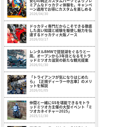
安心の純正カスタムパーツでよりプレ
ミアムなドゥカティ体験を。キャンペ
ーン適用でお得にカスタムを楽しめる
2026/04/30
ドゥカティ専門だからこそできる徹底
した高い知識と経験を駆使し魅力を伝
達するドゥカティ大阪ノース
2026/03/17
レンタルBMWで琵琶湖をぐるりと一
周。オープンから3年目となるモトラ
ッドミツオカ滋賀の新たな観光提案
2026/01/30
「トライアンフが気になりはじめた
ら」【正規ディーラー中古車】のメリ
ットを解説
2026/01/05
仲間と一緒にGSを堪能できるモトラ
ッドミツオカ主催の大型イベント「ミ
ツオカネイチャー2025」
2025/11/30