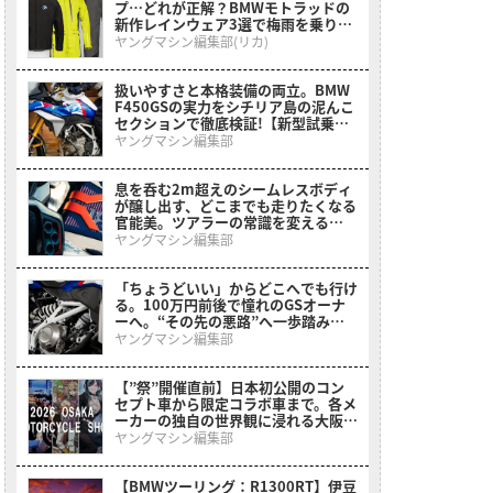
プ…どれが正解？BMWモトラッドの
新作レインウェア3選で梅雨を乗り切
る
ヤングマシン編集部(リカ)
扱いやすさと本格装備の両立。BMW
F450GSの実力をシチリア島の泥んこ
セクションで徹底検証!【新型試乗イ
ンプレ】
ヤングマシン編集部
息を呑む2m超えのシームレスボディ
が醸し出す、どこまでも走りたくなる
官能美。ツアラーの常識を変える
BMWの直6コンセプト「Vision
ヤングマシン編集部
K18」が公開
「ちょうどいい」からどこへでも行け
る。100万円前後で憧れのGSオーナ
ーへ。“その先の悪路”へ一歩踏み出
させてくれるミドルアドベンチャーが
ヤングマシン編集部
登場【BMW F 450 GS】
【”祭”開催直前】日本初公開のコン
セプト車から限定コラボ車まで。各メ
ーカーの独自の世界観に浸れる大阪モ
ーターサイクルショーまとめ
ヤングマシン編集部
【BMWツーリング：R1300RT】伊豆