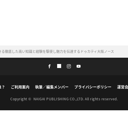
きる徹底した高い知識と経験を駆使し魅力を伝達するドゥカティ大阪ノース
は？
ご利用案内
執筆／編集メンバー
プライバシーポリシー
運営
Copyright ©
NAIGAI PUBLISHING CO.,LTD.
All rights reserved.