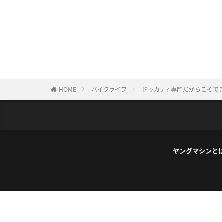
HOME
バイクライフ
ドゥカティ専門だからこそで
ヤングマシンと