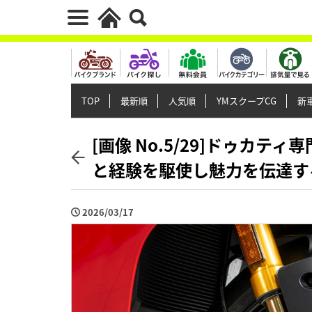
TOP
最新順
人気順
YMスクープCG
新車
[画像 No.5/29]ドゥカ
と経験を駆使し魅力を伝達す
2026/03/17