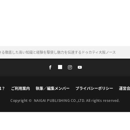
きる徹底した高い知識と経験を駆使し魅力を伝達するドゥカティ大阪ノース
は？
ご利用案内
執筆／編集メンバー
プライバシーポリシー
運営
Copyright ©
NAIGAI PUBLISHING CO.,LTD.
All rights reserved.