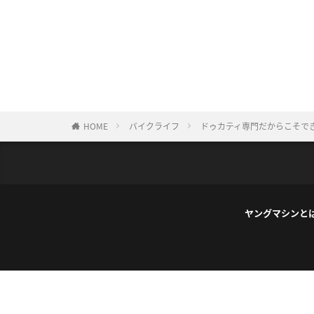
HOME
バイクライフ
ドゥカティ専門だからこそで
ヤングマシンと