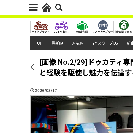
TOP
最新順
人気順
YMスクープCG
新車
[画像 No.2/29]ドゥカ
と経験を駆使し魅力を伝達す
2026/03/17