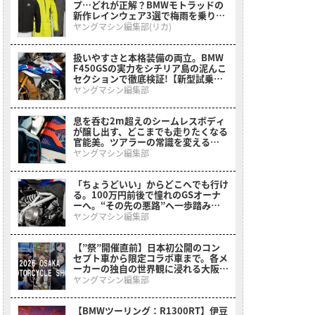
プ…どれが正解？BMWモトラッドの
新作レインウェア3選で梅雨を乗り切
る
ヤングマシン編集部(リカ)
扱いやすさと本格装備の両立。BMW
F450GSの実力をシチリア島の泥んこ
セクションで徹底検証!【新型試乗イ
ンプレ】
ヤングマシン編集部
息を呑む2m超えのシームレスボディ
が醸し出す、どこまでも走りたくなる
官能美。ツアラーの常識を変える
BMWの直6コンセプト「Vision
ヤングマシン編集部
K18」が公開
「ちょうどいい」からどこへでも行け
る。100万円前後で憧れのGSオーナ
ーへ。“その先の悪路”へ一歩踏み出
させてくれるミドルアドベンチャーが
ヤングマシン編集部
登場【BMW F 450 GS】
【”祭”開催直前】日本初公開のコン
セプト車から限定コラボ車まで。各メ
ーカーの独自の世界観に浸れる大阪モ
ーターサイクルショーまとめ
ヤングマシン編集部
【BMWツーリング：R1300RT】伊豆