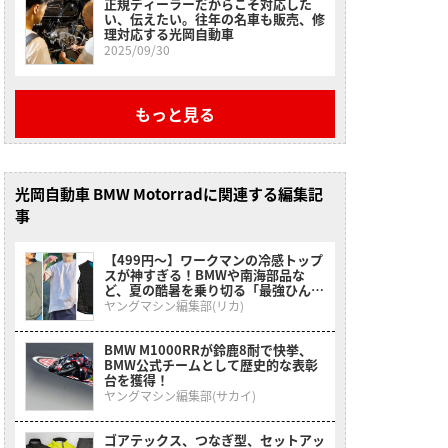
正規ディーラーだからこそ対応した
い、伝えたい。往年の名車も販売、修
理対応する光岡自動車
2025/09/30
もっと見る
光岡自動車 BMW Motorradに関連する編集記
事
【499円〜】ワークマンの冷感トップ
スが神すぎる！BMWや南海部品な
ど、夏の酷暑を乗り切る「最強ひんや
りインナー」特集
ヤングマシン編集部(リカ)
BMW M1000RRが鈴鹿8耐で快挙、
BMW公式チームとして歴史的な表彰
台を獲得！
ヤングマシン編集部(サカイ)
ゴアテックス、つなぎ型、セットアッ