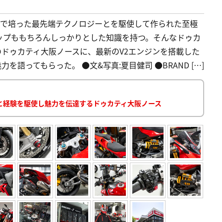
GPで培った最先端テクノロジーとを駆使して作られた至極
ップももちろんしっかりとした知識を持つ。そんなドゥカ
ドゥカティ大阪ノースに、最新のV2エンジンを搭載した
を語ってもらった。 ●文&写真:夏目健司 ●BRAND […]
と経験を駆使し魅力を伝達するドゥカティ大阪ノース