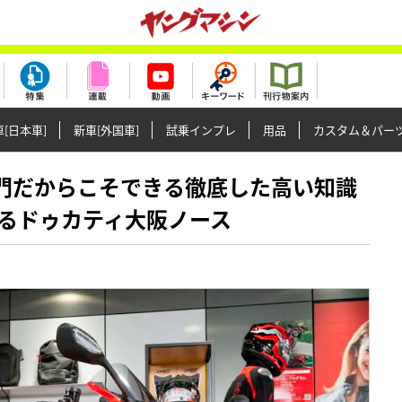
[日本車]
新車[外国車]
試乗インプレ
用品
カスタム＆パー
ティ専門だからこそできる徹底した高い知識
るドゥカティ大阪ノース