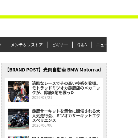
ツ
メンテ＆レストア
ビギナー
Q＆A
ニュース＆トピックス
【BRAND POST】光岡自動車 BMW Motorrad
過酷なレースでその高い技術を発揮。
モトラッドミツオカ鈴鹿店のメカニッ
クが、鈴鹿8耐を戦った
2026/07/21
鈴鹿サーキットを舞台に開催される大
人気走行会、ミツオカサーキットエク
スペリエンス
2026/06/06