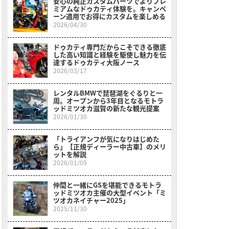
安心の純正カスタムパーツでよりプレ
ミアムなドゥカティ体験を。キャンペ
ーン適用でお得にカスタムを楽しめる
2026/04/30
ドゥカティ専門だからこそできる徹底
した高い知識と経験を駆使し魅力を伝
達するドゥカティ大阪ノース
2026/03/17
レンタルBMWで琵琶湖をぐるりと一
周。オープンから3年目となるモトラ
ッドミツオカ滋賀の新たな観光提案
2026/01/30
「トライアンフが気になりはじめた
ら」【正規ディーラー中古車】のメリ
ットを解説
2026/01/05
仲間と一緒にGSを堪能できるモトラ
ッドミツオカ主催の大型イベント「ミ
ツオカネイチャー2025」
2025/11/30