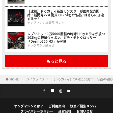
【速報】ドゥカティ新型モンスターが国内発売開
始！新開発V2＆驚異の175kgで“伝説”はさらに加速
するッ！
ヤングマシン編集部(サカイ)
レブリミット1万5000回転の咆哮! ドゥカティが放つ
103kgの軽量ウェポン。ガチ・モトクロッサー
「Desmo250 MX」が登場
ヤングマシン編集部
もっと見る
HOME
バイクライフ
【ドゥカティ】ついに100周年！ 伝説の幕
ヤングマシンとは？
ご利用案内
執筆／編集メンバー
プライバシーポリシー
運営会社
お問い合せ