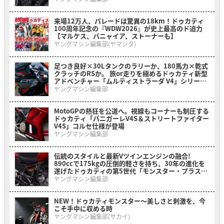
来場12万人、パレードは驚異の18km！ドゥカティ
100周年記念の『WDW2026』が史上最高のド迫力
【マルケス、バニャイア、ストーナーも】
ヤングマシン編集部(ヤマシタ)
足つき良好×30Lタンクのラリーか、180馬力×乾式
クラッチのRSか。 旅or走りを極めるドゥカティ新型
アドベンチャー「ムルティストラーダ V4」シリーズ
2026年モデルがいよいよ日本上陸
ヤングマシン編集部
MotoGPの熱狂を公道へ。視線もコーナーも制圧する
ドゥカティ「パニガーレV4S＆ストリートファイター
V4S」コルセ仕様が登場
ヤングマシン編集部
伝統のスタイルと最新Vツインエンジンの融合!
890ccで175kgの圧倒的軽さを持ち、30年の進化を
遂げたドゥカティの第5世代「モンスター・プラス」
がいよいよ日本上陸
ヤングマシン編集部
NEW！ドゥカティモンスター〜美しさと刺激を、今
こそ手中に収める時
ヤングマシン編集部(サカイ)