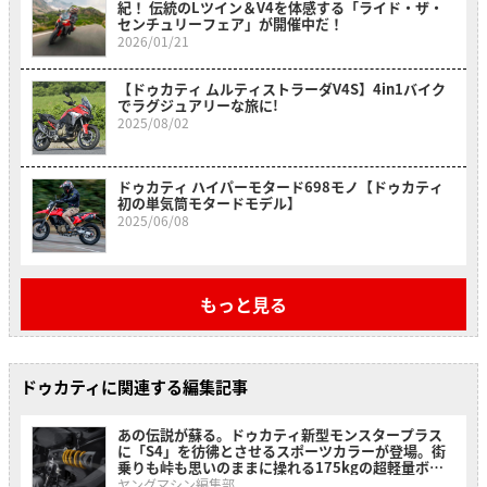
紀！ 伝統のLツイン＆V4を体感する「ライド・ザ・
センチュリーフェア」が開催中だ！
2026/01/21
【ドゥカティ ムルティストラーダV4S】4in1バイク
でラグジュアリーな旅に!
2025/08/02
ドゥカティ ハイパーモタード698モノ【ドゥカティ
初の単気筒モタードモデル】
2025/06/08
もっと見る
ドゥカティに関連する編集記事
あの伝説が蘇る。ドゥカティ新型モンスタープラス
に「S4」を彷彿とさせるスポーツカラーが登場。街
乗りも峠も思いのままに操れる175kgの超軽量ボデ
ィ!
ヤングマシン編集部