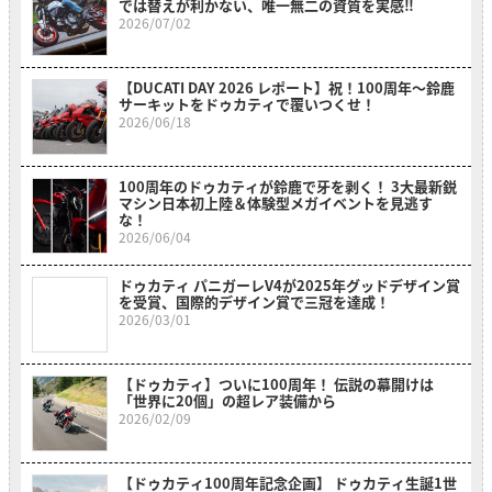
では替えが利かない、唯一無二の資質を実感‼
2026/07/02
【DUCATI DAY 2026 レポート】祝！100周年〜鈴鹿
サーキットをドゥカティで覆いつくせ！
2026/06/18
100周年のドゥカティが鈴鹿で牙を剥く！ 3大最新鋭
マシン日本初上陸＆体験型メガイベントを見逃す
な！
2026/06/04
ドゥカティ パニガーレV4が2025年グッドデザイン賞
を受賞、国際的デザイン賞で三冠を達成！
2026/03/01
【ドゥカティ】ついに100周年！ 伝説の幕開けは
「世界に20個」の超レア装備から
2026/02/09
【ドゥカティ100周年記念企画】 ドゥカティ生誕1世