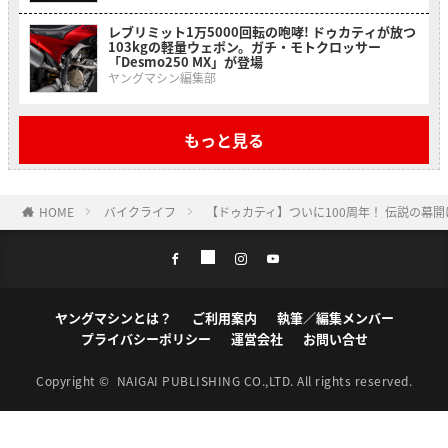
レブリミット1万5000回転の咆哮! ドゥカティが放つ
103kgの軽量ウェポン。ガチ・モトクロッサー
「Desmo250 MX」が登場
ヤングマシン編集部
もっと見る
HOME
バイクライフ
【ドゥカティ】ついに100周年！ 伝説の幕
ヤングマシンとは？
ご利用案内
執筆／編集メンバー
プライバシーポリシー
運営会社
お問い合せ
Copyright ©
NAIGAI PUBLISHING CO.,LTD.
All rights reserved.