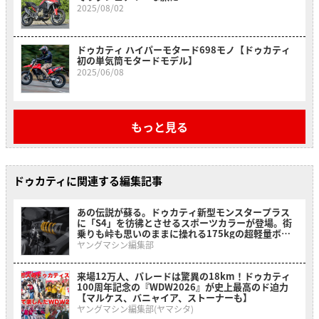
2025/08/02
ドゥカティ ハイパーモタード698モノ【ドゥカティ
初の単気筒モタードモデル】
2025/06/08
もっと見る
ドゥカティに関連する編集記事
あの伝説が蘇る。ドゥカティ新型モンスタープラス
に「S4」を彷彿とさせるスポーツカラーが登場。街
乗りも峠も思いのままに操れる175kgの超軽量ボデ
ィ!
ヤングマシン編集部
来場12万人、パレードは驚異の18km！ドゥカティ
100周年記念の『WDW2026』が史上最高のド迫力
【マルケス、バニャイア、ストーナーも】
ヤングマシン編集部(ヤマシタ)