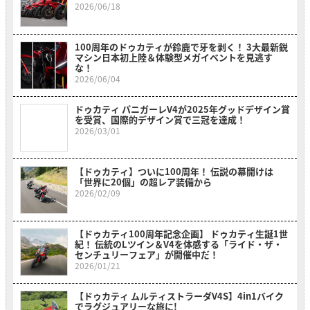
2026/06/18
100周年のドゥカティが鈴鹿で牙を剥く！ 3大最新鋭
マシン日本初上陸＆体験型メガイベントを見逃す
な！
2026/06/04
ドゥカティ パニガーレV4が2025年グッドデザイン賞
を受賞、国際的デザイン賞で三冠を達成！
2026/03/01
【ドゥカティ】ついに100周年！ 伝説の幕開けは
「世界に20個」の超レア装備から
2026/02/09
【ドゥカティ100周年記念企画】 ドゥカティ生誕1世
紀！ 伝統のLツイン＆V4を体感する「ライド・ザ・
センチュリーフェア」が開催中だ！
2026/01/21
【ドゥカティ ムルティストラーダV4S】4in1バイク
でラグジュアリーな旅に!