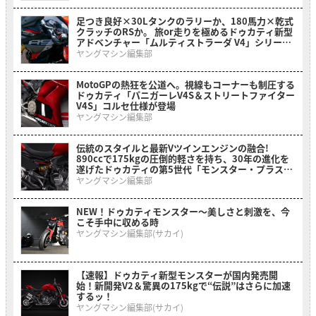
足つき良好×30Lタンクのラリーか、180馬力×乾式
クラッチのRSか。 旅or走りを極めるドゥカティ新型
アドベンチャー「ムルティストラーダ V4」シリーズ
2026年モデルがいよいよ日本上陸
ヤングマシン編集部
MotoGPの熱狂を公道へ。視線もコーナーも制圧する
ドゥカティ「パニガーレV4S＆ストリートファイター
V4S」コルセ仕様が登場
ヤングマシン編集部
伝統のスタイルと最新Vツインエンジンの融合!
890ccで175kgの圧倒的軽さを持ち、30年の進化を
遂げたドゥカティの第5世代「モンスター・プラス」
がいよいよ日本上陸
ヤングマシン編集部
NEW！ドゥカティモンスター〜美しさと刺激を、今
こそ手中に収める時
ヤングマシン編集部(サカイ)
【速報】ドゥカティ新型モンスターが国内発売開
始！新開発V2＆驚異の175kgで“伝説”はさらに加速
するッ！
ヤングマシン編集部(サカイ)